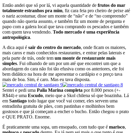
Então andei que só por lá, vi aquela quantidade de
frutos do mar
totalmente estranhos pra mim
, fiz cara feia pro cheiro de peixe até
o nariz acostumar, disse um monte de “não” e de “no compreendo”
quando não queria assunto, e também fiz um monte de pergunta e
papo com a galera local que tava comprando os pescados e também
com quem tava vendendo.
Todo mercado é uma experiência
antropológica
.
A dica aqui é
sair do centro do mercado
, onde ficam os maiores,
mais caros e mais conhecidos restaurantes, e entrar pelas laterais e
pela parte de trás, onde tem
um monte de restaurante mais
simples
. Fui olhando de um por um até que encontrei um que a
abordagem do cara não foi tão efusiva como os anteriores, ele foi
bem didático na hora de me apresentar o cardápio e o preço tava
mais de boa. Sim, é caro. Mas eu tava disposta.
Sentei e pedi uma
Paila Marina completa
por 8.000 pesos (+-
R$44) e uma
Escudo
, meio que a Skol chilena só que boazinha. Lá
em
Santiago
todo lugar que você vai comer, eles servem uma
entradinha gratuita de pães, com pastinhas e molhinhos bem
gostosos e que já começam a encher o bucho. Então chegou o prato
e QUE PRATO. Enorme.
É praticamente uma sopa, um ensopado, com tudo que é
marisco
,
molusco
e
pescado
dentro. Eu já nem sei mais o que tanto é que