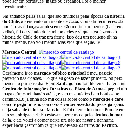
pode ser em português, inglês ou espanhol. Foi o melhor
investimento.
Saí andando pelas salas, que são divididas pelas épocas da
história
do Chile
, aprendendo um monte de coisa. Como tinha uma escola
por lá, e as crianças/ adolescentes são muito barulhentos (haha eu
velha), fui desviando do caminho deles e vi que tava fazendo a
história do Chile de traz pra frente. Isso deu um pequeno tilt na
minha mente, não vou mentir. Mas vida que segue. :P
Mercado Central
Geralmente ir ao
mercado público principal
é meu passeio
preferido nas cidades. É o que eu gosto de fazer primeiro, ou pelo
menos no primeiro dia. E em
Santiago
não foi diferente. Parei num
Centro de Informações Turísticas
na
Plaza de Armas
, peguei um
mapa e fui caminhando até lá, e tem uns prédios bem bonitos no
caminho.Eu já tinha lido mil coisas sobre como o
mercado é caro
,
como
é pega turista
, como você vai ser
assediado pelos garçons
,
eu já sabia de tudo isso. Mas fui. E fui querendo comer. Porque eu
não sou obrigada. :P Eu estava super curiosa pelos
frutos do mar
de lá, e até voltei a comer peixe pra não me negar a nenhuma
experiência gastronômica que envolvesse os frutos do
Pacífico
.