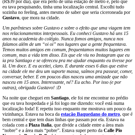
(R$39 por dia), que era perto de uma estação de metro e, pelo que
eu tava pesquisando, tinha uma localização central. Escolhi tudo
sozinha no feeling, antes mesmo de saber que seria ciceroneada por
Gustavo
, que mora na cidade.
Um parênteses sobre Gustavo e sobre o efeito que uma viagem tem
nos relacionamentos interpessoais. Eu conheci Gustavo há uns 15
anos na academia do colégio. Nunca fomos amigos, nunca nos
falamos além de um “oi oi” nos lugares que a gente frequentava.
Temos muitos amigos em comum, frequentamos muitos lugares em
comum, mas a vida tem disso. Eis que ele viu no Instagram que eu
ia pra Santiago e se ofereceu pra me ajudar enquanto eu tivesse por
lá. Um doce. E eu aceitei, claro. E durante esses 6 dias que estive
na cidade ele me deu um suporte massa, saímos pra passear, comer,
conversar, beber. E em poucos dias nasceu uma amizade que não
nasceu em 15 anos. Interessante, né? Eu acho. Por isso (e por
outras), obrigada Gustavo! :D
Na noite que cheguei em
Santiago
, ele foi me encontrar no prédio
que eu tava hospedada e já foi logo me dizendo: você está numa
localização foda! E repetiu isso enquanto me mostrava um pouco da
vizinhança. Estava na boca da
estação Baquedano do metro
, que é
bem central e que tem duas linhas que passam por ela. Estava na
colada com a
Plaza Italia
, que divide a cidade entre a área mais
“nobre” e a área mais “pobre”. Estava super perto da
Calle Pio