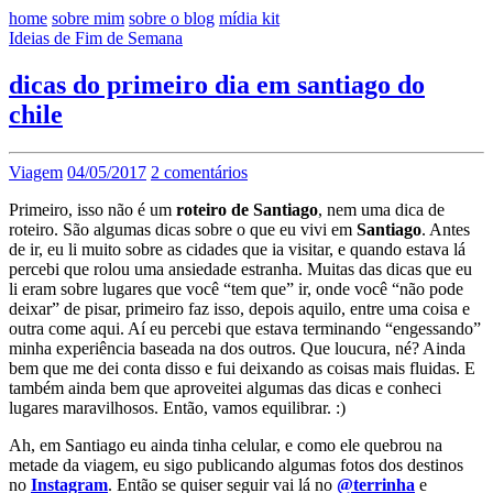
home
sobre mim
sobre o blog
mídia kit
Ideias de Fim de Semana
dicas do primeiro dia em santiago do
chile
Viagem
04/05/2017
2 comentários
Primeiro, isso não é um
roteiro de Santiago
, nem uma dica de
roteiro. São algumas dicas sobre o que eu vivi em
Santiago
. Antes
de ir, eu li muito sobre as cidades que ia visitar, e quando estava lá
percebi que rolou uma ansiedade estranha. Muitas das dicas que eu
li eram sobre lugares que você “tem que” ir, onde você “não pode
deixar” de pisar, primeiro faz isso, depois aquilo, entre uma coisa e
outra come aqui. Aí eu percebi que estava terminando “engessando”
minha experiência baseada na dos outros. Que loucura, né? Ainda
bem que me dei conta disso e fui deixando as coisas mais fluidas. E
também ainda bem que aproveitei algumas das dicas e conheci
lugares maravilhosos. Então, vamos equilibrar. :)
Ah, em Santiago eu ainda tinha celular, e como ele quebrou na
metade da viagem, eu sigo publicando algumas fotos dos destinos
no
Instagram
. Então se quiser seguir vai lá no
@terrinha
e