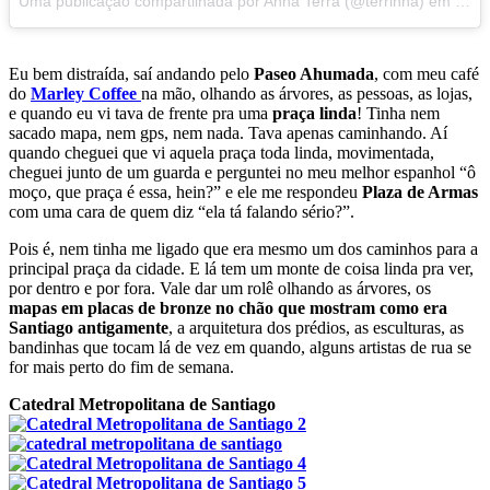
Uma publicação compartilhada por Anna Terra (@terrinha) em
Mar 
Eu bem distraída, saí andando pelo
Paseo Ahumada
, com meu café
do
Marley Coffee
na mão, olhando as árvores, as pessoas, as lojas,
e quando eu vi tava de frente pra uma
praça linda
! Tinha nem
sacado mapa, nem gps, nem nada. Tava apenas caminhando. Aí
quando cheguei que vi aquela praça toda linda, movimentada,
cheguei junto de um guarda e perguntei no meu melhor espanhol “ô
moço, que praça é essa, hein?” e ele me respondeu
Plaza de Armas
com uma cara de quem diz “ela tá falando sério?”.
Pois é, nem tinha me ligado que era mesmo um dos caminhos para a
principal praça da cidade. E lá tem um monte de coisa linda pra ver,
por dentro e por fora. Vale dar um rolê olhando as árvores, os
mapas em placas de bronze no chão que mostram como era
Santiago antigamente
, a arquitetura dos prédios, as esculturas, as
bandinhas que tocam lá de vez em quando, alguns artistas de rua se
for mais perto do fim de semana.
Catedral Metropolitana de Santiago