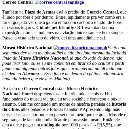
Correo Central
Também na
Plaza de Armas
está o prédio do
Correio Central
, que
é lindo por fora e por dentro. Entrei rapidamente pra ver como era e
foi engraçado ver que a galera entra com cachorro e tudo, de boas,
em vários lugares.
Cidade pet friendly <3
Tava rolando uma
exposição sobre as mulheres na aviação, interessante e bem simples.
Passei a vista pelo teto de vidro, dei uma andadinha e saí.
Museo Histórico Nacional
(Eu tô aqui
sem entender se eu me abestalhei e não tirei foto mesmo da fachada
linda do
Museo Histórico Nacional
, já que do lado de dentro não
pode tirar foto, ou se eu me contentei em tirar só do celular e perdi
junto com algumas outras fotos que corromperam no tilt todo que
ele deu no
Atacama
… Essa foto é de dentro do pátio e não mostra
nada da beleza que ele tem. Mimimi)
Ao lado do
Correo Central
está o
Museo Histórico
Nacional
. Entrei despretenciosa e fui olhando as coisas. Um
funcionário do museu viu que eu tava sozinha e começou a puxar
assunto. Saiu me contando um monte de história paralela da
história
do Chile
, altos babados e fofocas hahaha :P Apresentou algumas
coisas das salas por onde eu passei e foi meio que de guia. Mas ele é
segurança de lá e não podia ficar de papo assim, néam. Então ele
deu a dica: pegar um
audioguia
por 1000 pesos (+- R$5,55), que