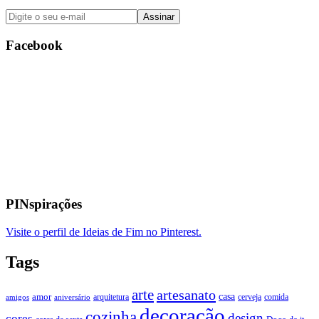
Facebook
PINspirações
Visite o perfil de Ideias de Fim no Pinterest.
Tags
arte
artesanato
casa
amor
arquitetura
cerveja
comida
amigos
aniversário
decoração
cozinha
design
cores