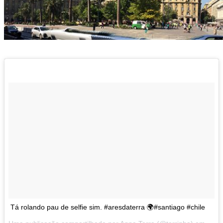
Tá rolando pau de selfie sim. #aresdaterra 🌍#santiago #chile