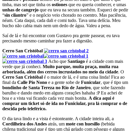
tinha, mas sei que tinha os
ostiones
que eu queria conhecer, e umas
unhas de cangrejo
que eu tava na secura também. Esqueci de pedir
“
sin cilantro
” e o negócio veio chorado no coentro. Mas paciência,
néam. Cata daqui, cada dali e comi tudo. Tava uma delícia. Meu
bucho não cabia mais nem um dedo de água. Valeu a pena.
Saí de lá e fui encontrar com Gustavo pra gente passear, eu tava
precisando mesmo caminhar pra fazer a digestão.
Cerro San Cristóbal
Acho que
Santiago
é a cidade com mais
verde que já conheci.
Muito parque, muita praça, muita rua
arborizada, além dos cerros incrustados no meio da cidade
. O
Cerro San Cristóbal
é o maior de lá, e é uma coisa linda! Fica ao
final da
Calle Pio Nono
e a gente sobe de
Funicular
, que é tipo um
bondinho de Santa Tereza no Rio de Janeiro
, que sobe fazendo
barulho e dando medo em alguns corações hahaha :P Eu achei de
boa e a vista vai ficando cada vez mais bonita.
A dica aqui é
comprar um ticket só de ida no Funiciular, pra lá comprar o de
descida pelo teleférico.
O dia tava lindo e a vista é estonteante. A cidade inteira ali, a
Cordilheira dos Andes
atrás, um
mote con huesillo
(bebida
chilena tradicional que é tipo um chá gelado com péssego e alguns