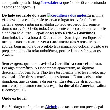
acompanha pela hashtag
#aresdaterra
que é onde tô concentrando
as fotos da viagem. :)
Do lado esquerdo do avião
Eu já tinha
visto essa dica e na hora de reservar o lugar no avião fui bem
certeira: quero sentar na janelinha do lado esquerdo. Eu sempre
durmo no avião. O vôo todo. Geralmente começo a dormir com ele
ainda em solo, juro. Depois de ter feito
Recife
–
Guarulhos
dormindo, tava na hora de
Guarulhos
–
Santiago
e eu fiquei com
medo de não acordar pra ver a
Cordilheira dos Andes
. Mas eu
acordei bem na hora que o piloto tava mandando colocar o cinto e se
preparar que podia rolar turbulência, porque íamos sobrevoar os
Andes
.
Sem exagero: quando eu avistei a
Cordilheira
comecei a chorar.
Foi algo automático. As montanhas apareceram, as lágrimas
desceram. Foi bem forte. Não teve turbulência, não teve medo, não
teve nada além dessa emoção impressionante. É uma coisa muito
grandiosa, que de cima já dá pra ver. Eu sabia que ali ia começar
uma relação de amor com essa
espinha dorsal da América Latina
.
E começou. <3
Onde eu fiquei
Em Santiago eu fiquei num
Airbnb
que tava com um preço legal