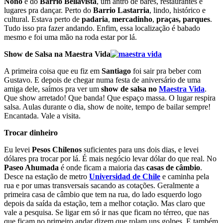
Nono
e do
Barrio Bellavista
, um antro de bares, restaurantes e
lugares pra dançar. Perto do
Barrio Lastarria
, lindo, histórico e
cultural. Estava perto de
padaria
,
mercadinho
,
praças,
parques
.
Tudo isso pra fazer andando. Enfim, essa localização é babado
mesmo e foi uma mão na roda estar por lá.
Show de Salsa na Maestra Vida
A primeira coisa que eu fiz em
Santiago
foi sair pra beber com
Gustavo. E depois de chegar numa festa de aniversário de uma
amiga dele, saímos pra ver um
show de salsa no
Maestra Vida
.
Que show arretado! Que banda! Que espaço massa. O lugar respira
salsa. Aulas durante o dia, show de noite, tempo de bailar sempre!
Encantada. Vale a visita.
Trocar dinheiro
Eu levei
Pesos Chilenos
suficientes para uns dois dias, e levei
dólares pra trocar por lá. É mais negócio levar dólar do que real. No
Paseo Ahumada
é onde ficam a maioria das
casas de câmbio
.
Desce na estação de metro
Universidad de Chile
e caminha pela
rua e por umas transversais sacando as cotações. Geralmente a
primeira casa de câmbio que tem na rua, do lado esquerdo logo
depois da saída da estação, tem a melhor cotação. Mas claro que
vale a pesquisa. Se ligar em só ir nas que ficam no térreo, que nas
que ficam no primeiro andar dizem que rolam uns golpes. E também