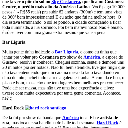
que ia
ver o pôr do sol no
Sky Costanera
, que fica no Costanera
Center
,
o prédio mais alto da América Latina
. Você paga 10.000
pesos (+- R$55 reais) pra subir 62 andares (300m) e tem uma vista
de 360º bem impressionante! E eu acho que fui na melhor hora. O
dia estava terminando, o sol se pondo, a cidade começando a ficar
toda iluminada, a lua sorrindo. Foi bem maravilhoso! Não é barato,
é só se tiver com uma grana extra mesmo que vale a pena.
Bar Liguria
Muita gente tinha indicado o
Bar Liguria
, e como eu tinha que
jantar pra voltar pro
Costanera
pro show de
América
, a esposa de
Gustavo, resolvi ir conhecer. Cheguei sozinha, sentei e demorei uns
20 minutos pra ser notada. Não fui bem atendida, tive que fingir que
não tava entendendo que um cara na mesa do lado tava dando em
cima de mim, achei tudo caro e a galera estranha. A comida é boa, o
pisco é bom, mas acho que tem lugares bem melhores pra conhecer.
Pode até ser massa, mas não tive uma boa experiência e talvez
tivesse com muita expectativa por tanta gente comentar. Acontece,
né? :)
Hard Rock
De lá fui pro show da banda que
América
toca. Ela é
artista de
rua
, mas toca nessa bandinha de baile toda semana.
Hard Rock
é
aquela coisa no mundo todo, né? Espaço bonito, interessante,