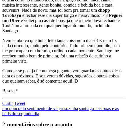
música interessante, gente bonita, comida e bebida boa e cara,
souvenirs. Nada de novo, mas foi bom pra tomar um
chopp
Torobayo
e fechar esse dia super longo e maravilhoso! <3
Peguei
um Uber
e voltei pra casa de boas, já que o metro tava fechado e
Taxi é uma roubada em qualquer lugar do mundo, incluindo
Santiago.
Nem lembrava que tinha feito tanta coisa num dia só! E nem fiz
nada correndo, muito pelo contrário. Tudo foi bem tranquilo, sem
me preocupar com horário, curtindo cada momento. Santiago me
recebeu muito bem de primeira, foi uma relação de carinho a
primeira vista.
Como esse post já ficou mega gigante, vou guardar as outras dicas
para os próximos. E se tiverem dúvidas, sugestões e outras coisas
que queiram saber, é só comentar aqui! :D
Besos :*
Curtir
Tweet
um pouco do sentimento de viajar sozinha
santiago - as boas e as
bads do segundo dia
2 comentários sobre o assunto