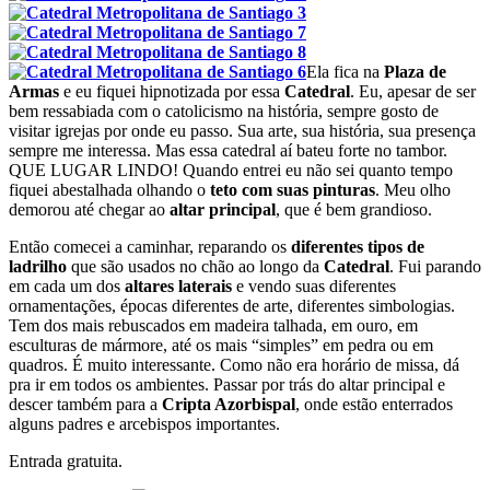
Ela fica na
Plaza de
Armas
e eu fiquei hipnotizada por essa
Catedral
. Eu, apesar de ser
bem ressabiada com o catolicismo na história, sempre gosto de
visitar igrejas por onde eu passo. Sua arte, sua história, sua presença
sempre me interessa. Mas essa catedral aí bateu forte no tambor.
QUE LUGAR LINDO! Quando entrei eu não sei quanto tempo
fiquei abestalhada olhando o
teto com suas pinturas
. Meu olho
demorou até chegar ao
altar principal
, que é bem grandioso.
Então comecei a caminhar, reparando os
diferentes tipos de
ladrilho
que são usados no chão ao longo da
Catedral
. Fui parando
em cada um dos
altares laterais
e vendo suas diferentes
ornamentações, épocas diferentes de arte, diferentes simbologias.
Tem dos mais rebuscados em madeira talhada, em ouro, em
esculturas de mármore, até os mais “simples” em pedra ou em
quadros. É muito interessante. Como não era horário de missa, dá
pra ir em todos os ambientes. Passar por trás do altar principal e
descer também para a
Cripta Azorbispal
, onde estão enterrados
alguns padres e arcebispos importantes.
Entrada gratuita.