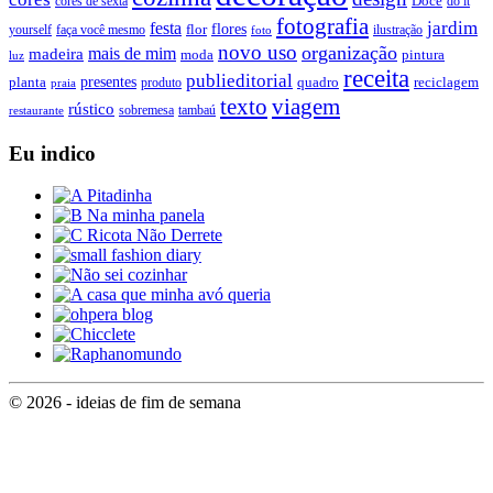
Doce
cores de sexta
do it
fotografia
jardim
festa
flores
faça você mesmo
flor
ilustração
yourself
foto
novo uso
organização
mais de mim
madeira
moda
pintura
luz
receita
publieditorial
presentes
planta
quadro
produto
reciclagem
praia
texto
viagem
rústico
tambaú
restaurante
sobremesa
Eu indico
© 2026 - ideias de fim de semana