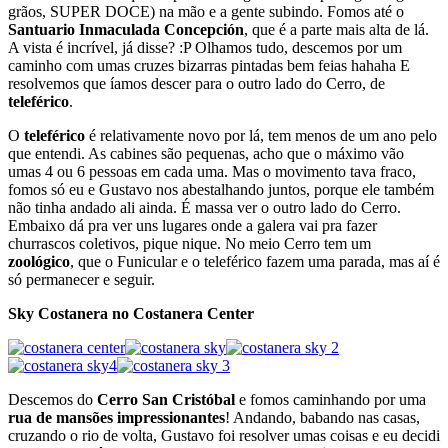
grãos, SUPER DOCE) na mão e a gente subindo. Fomos até o
Santuario Inmaculada Concepción
, que é a parte mais alta de lá.
A vista é incrível, já disse? :P Olhamos tudo, descemos por um
caminho com umas cruzes bizarras pintadas bem feias hahaha E
resolvemos que íamos descer para o outro lado do Cerro, de
teleférico
.
O
teleférico
é relativamente novo por lá, tem menos de um ano pelo
que entendi. As cabines são pequenas, acho que o máximo vão
umas 4 ou 6 pessoas em cada uma. Mas o movimento tava fraco,
fomos só eu e Gustavo nos abestalhando juntos, porque ele também
não tinha andado ali ainda. É massa ver o outro lado do Cerro.
Embaixo dá pra ver uns lugares onde a galera vai pra fazer
churrascos coletivos, pique nique. No meio Cerro tem um
zoológico
, que o Funicular e o teleférico fazem uma parada, mas aí é
só permanecer e seguir.
Sky Costanera no Costanera Center
Descemos do
Cerro San Cristóbal
e fomos caminhando por uma
rua de mansões impressionantes
! Andando, babando nas casas,
cruzando o rio de volta, Gustavo foi resolver umas coisas e eu decidi