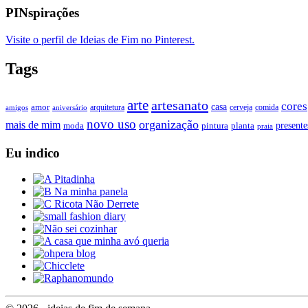
PINspirações
Visite o perfil de Ideias de Fim no Pinterest.
Tags
arte
artesanato
cores
casa
amor
arquitetura
cerveja
comida
amigos
aniversário
novo uso
organização
mais de mim
presente
moda
pintura
planta
praia
Eu indico