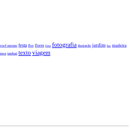
fotografia
jardim
festa
flores
madeira
 você mesmo
flor
ilustração
foto
luz
texto
viagem
tambaú
mesa