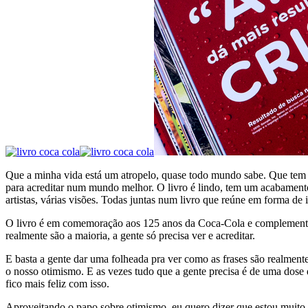
Que a minha vida está um atropelo, quase todo mundo sabe. Que tem m
para acreditar num mundo melhor. O livro é lindo, tem um acabamento m
artistas, várias visões. Todas juntas num livro que reúne em forma d
O livro é em comemoração aos 125 anos da Coca-Cola e complementa 
realmente são a maioria, a gente só precisa ver e acreditar.
E basta a gente dar uma folheada pra ver como as frases são realment
o nosso otimismo. E as vezes tudo que a gente precisa é de uma dose 
fico mais feliz com isso.
Aproveitando o papo sobre otimismo, eu quero dizer que estou muito 