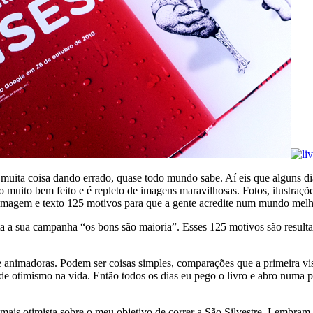
uita coisa dando errado, quase todo mundo sabe. Aí eis que alguns dia
uito bem feito e é repleto de imagens maravilhosas. Fotos, ilustrações
e imagem e texto 125 motivos para que a gente acredite num mundo melh
a sua campanha “os bons são maioria”. Esses 125 motivos são result
e animadoras. Podem ser coisas simples, comparações que a primeira vi
de otimismo na vida. Então todos os dias eu pego o livro e abro numa pá
mais otimista sobre o meu objetivo de correr a São Silvestre. Lembram