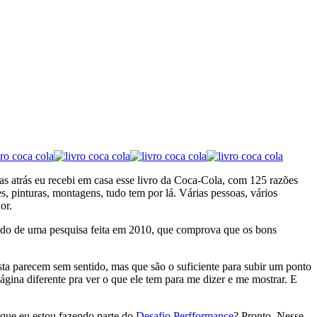
s atrás eu recebi em casa esse livro da Coca-Cola, com 125 razões
, pinturas, montagens, tudo tem por lá. Várias pessoas, vários
or.
ado de uma pesquisa feita em 2010, que comprova que os bons
sta parecem sem sentido, mas que são o suficiente para subir um ponto
gina diferente pra ver o que ele tem para me dizer e me mostrar. E
 que eu estou fazendo parte do
Desafio Perfformance
? Pronto. Nesse