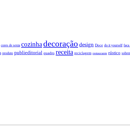
decoração
cozinha
design
Doce
cores de sexta
faça
do it yourself
receita
publieditorial
rústico
s
quadro
produto
reciclagem
restaurante
sobre