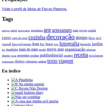
Visite o perfil de Ideias de Fim no Pinterest.
Tags
arte
artesanato
casa
amor
arquitetura
cerveja
comida
amigos
aniversário
decoração
cozinha
design
cores
Doce
cores de sexta
do it
fotografia
jardim
festa
flores
faça você mesmo
flor
ilustração
yourself
foto
novo uso
organização
mais de mim
madeira
moda
pintura
luz
receita
publieditorial
presentes
planta
quadro
produto
reciclagem
praia
texto
viagem
rústico
tambaú
restaurante
sobremesa
Eu indico