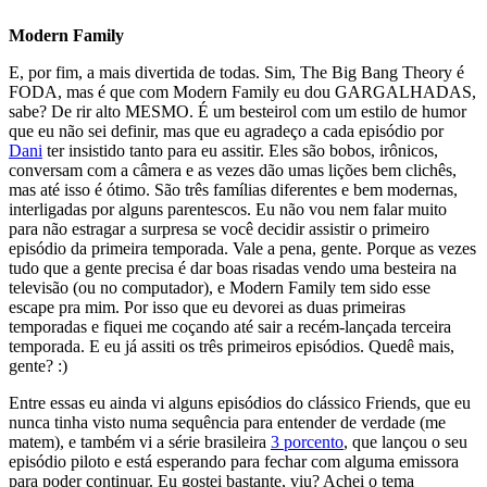
Modern Family
E, por fim, a mais divertida de todas. Sim, The Big Bang Theory é
FODA, mas é que com Modern Family eu dou GARGALHADAS,
sabe? De rir alto MESMO. É um besteirol com um estilo de humor
que eu não sei definir, mas que eu agradeço a cada episódio por
Dani
ter insistido tanto para eu assitir. Eles são bobos, irônicos,
conversam com a câmera e as vezes dão umas lições bem clichês,
mas até isso é ótimo. São três famílias diferentes e bem modernas,
interligadas por alguns parentescos. Eu não vou nem falar muito
para não estragar a surpresa se você decidir assistir o primeiro
episódio da primeira temporada. Vale a pena, gente. Porque as vezes
tudo que a gente precisa é dar boas risadas vendo uma besteira na
televisão (ou no computador), e Modern Family tem sido esse
escape pra mim. Por isso que eu devorei as duas primeiras
temporadas e fiquei me coçando até sair a recém-lançada terceira
temporada. E eu já assiti os três primeiros episódios. Quedê mais,
gente? :)
Entre essas eu ainda vi alguns episódios do clássico Friends, que eu
nunca tinha visto numa sequência para entender de verdade (me
matem), e também vi a série brasileira
3 porcento
, que lançou o seu
episódio piloto e está esperando para fechar com alguma emissora
para poder continuar. Eu gostei bastante, viu? Achei o tema