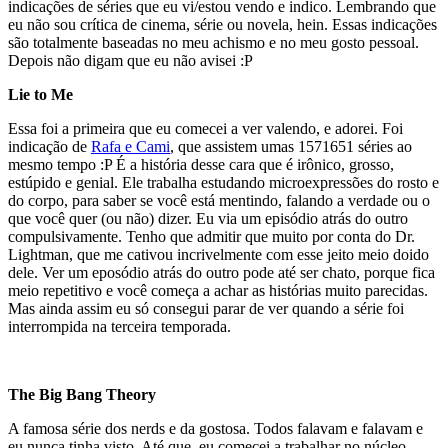
indicações de séries que eu vi/estou vendo e indico. Lembrando que
eu não sou crítica de cinema, série ou novela, hein. Essas indicações
são totalmente baseadas no meu achismo e no meu gosto pessoal.
Depois não digam que eu não avisei :P
Lie to Me
Essa foi a primeira que eu comecei a ver valendo, e adorei. Foi
indicação de
Rafa e Cami
, que assistem umas 1571651 séries ao
mesmo tempo :P É a história desse cara que é irônico, grosso,
estúpido e genial. Ele trabalha estudando microexpressões do rosto e
do corpo, para saber se você está mentindo, falando a verdade ou o
que você quer (ou não) dizer. Eu via um episódio atrás do outro
compulsivamente. Tenho que admitir que muito por conta do Dr.
Lightman, que me cativou incrivelmente com esse jeito meio doido
dele. Ver um eposódio atrás do outro pode até ser chato, porque fica
meio repetitivo e você começa a achar as histórias muito parecidas.
Mas ainda assim eu só consegui parar de ver quando a série foi
interrompida na terceira temporada.
The Big Bang Theory
A famosa série dos nerds e da gostosa. Todos falavam e falavam e
eu nunca tinha visto. Até que eu comecei a trabalhar no núcleo