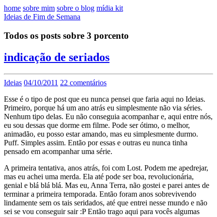
home
sobre mim
sobre o blog
mídia kit
Ideias de Fim de Semana
Todos os posts sobre 3 porcento
indicação de seriados
Ideias
04/10/2011
22 comentários
Esse é o tipo de post que eu nunca pensei que faria aqui no Ideias.
Primeiro, porque há um ano atrás eu simplesmente não via séries.
Nenhum tipo delas. Eu não conseguia acompanhar e, aqui entre nós,
eu sou dessas que dorme em filme. Pode ser ótimo, o melhor,
animadão, eu posso estar amando, mas eu simplesmente durmo.
Puff. Simples assim. Então por essas e outras eu nunca tinha
pensado em acompanhar uma série.
A primeira tentativa, anos atrás, foi com Lost. Podem me apedrejar,
mas eu achei uma merda. Ela até pode ser boa, revolucionária,
genial e blá blá blá. Mas eu, Anna Terra, não gostei e parei antes de
terminar a primeira temporada. Então foram anos sobrevivendo
lindamente sem os tais seridados, até que entrei nesse mundo e não
sei se vou conseguir sair :P Então trago aqui para vocês algumas