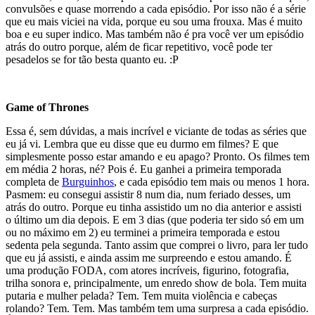
convulsões e quase morrendo a cada episódio. Por isso não é a série
que eu mais viciei na vida, porque eu sou uma frouxa. Mas é muito
boa e eu super indico. Mas também não é pra você ver um episódio
atrás do outro porque, além de ficar repetitivo, você pode ter
pesadelos se for tão besta quanto eu. :P
Game of Thrones
Essa é, sem dúvidas, a mais incrível e viciante de todas as séries que
eu já vi. Lembra que eu disse que eu durmo em filmes? E que
simplesmente posso estar amando e eu apago? Pronto. Os filmes tem
em média 2 horas, né? Pois é. Eu ganhei a primeira temporada
completa de
Burguinhos
, e cada episódio tem mais ou menos 1 hora.
Pasmem: eu consegui assistir 8 num dia, num feriado desses, um
atrás do outro. Porque eu tinha assistido um no dia anterior e assisti
o último um dia depois. E em 3 dias (que poderia ter sido só em um
ou no máximo em 2) eu terminei a primeira temporada e estou
sedenta pela segunda. Tanto assim que comprei o livro, para ler tudo
que eu já assisti, e ainda assim me surpreendo e estou amando. É
uma produção FODA, com atores incríveis, figurino, fotografia,
trilha sonora e, principalmente, um enredo show de bola. Tem muita
putaria e mulher pelada? Tem. Tem muita violência e cabeças
rolando? Tem. Tem. Mas também tem uma surpresa a cada episódio.