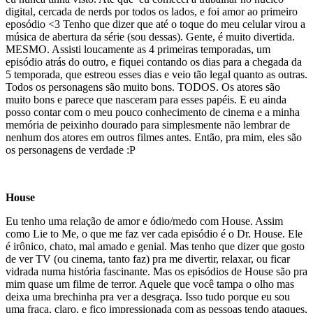
digital, cercada de nerds por todos os lados, e foi amor ao primeiro
eposódio <3 Tenho que dizer que até o toque do meu celular virou a
música de abertura da série (sou dessas). Gente, é muito divertida.
MESMO. Assisti loucamente as 4 primeiras temporadas, um
episódio atrás do outro, e fiquei contando os dias para a chegada da
5 temporada, que estreou esses dias e veio tão legal quanto as outras.
Todos os personagens são muito bons. TODOS. Os atores são
muito bons e parece que nasceram para esses papéis. E eu ainda
posso contar com o meu pouco conhecimento de cinema e a minha
memória de peixinho dourado para simplesmente não lembrar de
nenhum dos atores em outros filmes antes. Então, pra mim, eles são
os personagens de verdade :P
House
Eu tenho uma relação de amor e ódio/medo com House. Assim
como Lie to Me, o que me faz ver cada episódio é o Dr. House. Ele
é irônico, chato, mal amado e genial. Mas tenho que dizer que gosto
de ver TV (ou cinema, tanto faz) pra me divertir, relaxar, ou ficar
vidrada numa história fascinante. Mas os episódios de House são pra
mim quase um filme de terror. Aquele que você tampa o olho mas
deixa uma brechinha pra ver a desgraça. Isso tudo porque eu sou
uma fraca, claro, e fico impressionada com as pessoas tendo ataques,