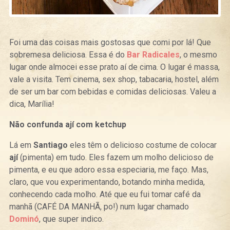
Foi uma das coisas mais gostosas que comi por lá! Que
sobremesa deliciosa. Essa é do
Bar Radicales
, o mesmo
lugar onde almocei esse prato aí de cima. O lugar é massa,
vale a visita. Tem cinema, sex shop, tabacaria, hostel, além
de ser um bar com bebidas e comidas deliciosas. Valeu a
dica, Marília!
Não confunda ají com ketchup
Lá em
Santiago
eles têm o delicioso costume de colocar
ají
(pimenta) em tudo. Eles fazem um molho delicioso de
pimenta, e eu que adoro essa especiaria, me faço. Mas,
claro, que vou experimentando, botando minha medida,
conhecendo cada molho. Até que eu fui tomar café da
manhã (CAFÉ DA MANHÃ, po!) num lugar chamado
Dominó
, que super indico.