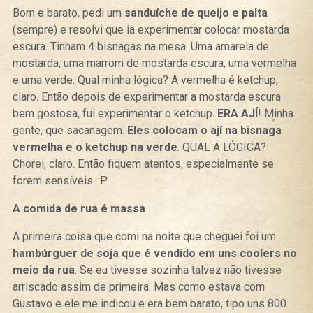
Bom e barato, pedi um
sanduíche de queijo e palta
(sempre) e resolvi que ia experimentar colocar mostarda
escura. Tinham 4 bisnagas na mesa. Uma amarela de
mostarda, uma marrom de mostarda escura, uma vermelha
e uma verde. Qual minha lógica? A vermelha é ketchup,
claro. Então depois de experimentar a mostarda escura
bem gostosa, fui experimentar o ketchup.
ERA AJÍ
! Minha
gente, que sacanagem.
Eles colocam o ají na bisnaga
vermelha e o ketchup na verde
. QUAL A LÓGICA?
Chorei, claro. Então fiquem atentos, especialmente se
forem sensíveis. :P
A comida de rua é massa
A primeira coisa que comi na noite que cheguei foi um
hambúrguer de soja que é vendido em uns coolers no
meio da rua
. Se eu tivesse sozinha talvez não tivesse
arriscado assim de primeira. Mas como estava com
Gustavo e ele me indicou e era bem barato, tipo uns 800