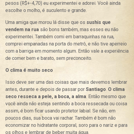
pesos (R$+-4,70) eu experimentei e adorei. Você ainda
escolhe o molho, é suculento e grande.
Uma amiga que morou lá disse que os
sushis que
vendem na rua
são bons também, mas esses eu não
experimentei. Também comi em barraquinhas na rua,
comprei empanadas na porta do metrô, e não tive aperreio
com a barriga em momento algum. Então vale a experiência
de comer bem e barato, sem preconceito.
O clima é muito seco
Isso deve ser uma das coisas que mais devemos lembrar
antes, durante e depois de passar por
Santiago
.
O clima
seco resseca a pele, a boca, a alma
. Então mesmo que
você ainda não esteja sentindo a boca ressecada ou coisa
assim, é bom ficar usando protetor labial. Se não, em
poucos dias, sua boca vai rachar. Também é bom não
economizar no hidratante corporal, soro para o nariz e para
os olhos e lembrar de beber muita água.