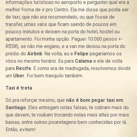
informações turísticas no aeroporto e perguntei qual era a
melhor forma de ir pro Centro. Ela me disse que podia ser
de taxi, que não era recomendado, ou que fosse de
transfer, umas vans que ficam saindo de poucos em
poucos minutos e deixam na porta do hotel, hostel ou
apartamento. Foi minha opção. Paguei 10.000 pesos +-
R$58), se não me engano, e a van me deixou na porta do
prédio do
Airbnb
. Na volta, eu e
Felipe
pegaríamos os
vôos no mesmo horário. Eu para
Calama
e ele de volta
para
Recife
. E como era de madrugada, resolvemos dividir
um
Uber
. Foi bem tranquilo também.
Taxi é treta
Só pra reforçar mesmo, que
não é bom pegar taxi em
Santiago
. Eles entregam notas falsas, te cobram mais do
que devem, te roubam trocando notas mais altas por mais
baixas, entre outras picaretagens bem conhecidas por lá.
Então, evitem!