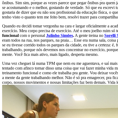
ônibus. Sim sim, porque as vezes parece que pegar ônibus pra quem já
se acostumando e o melhor, gostando de verdade. Só que eu escrevi t
gostaria de dizer que eu não sou profissional da educação física, o 
tenho visto o quanto tem me feito bem, resolvi trazer para compartilha
Quando eu decidi tomar vergonha na cara e largar oficialmente a aca
exercício. Meu corpo precisa de exercício. Até o meu joelho ruim só 
funcional
com o personal
Julinho Simões
.
A gente treina no
Sorelli
eram todos na rua, nos parques, na praia… Esse era numa sala, coisa
se eu tivesse corrido todos os parques da cidade, eu tive a certeza: é,
trabalhando, porque nós devemos nos concentrar no exercício, porque 
mente. Você fica mais ativo, mais ligado, desperta mesmo.
Uma vez cheguei lá numa TPM que nem eu me aguentava, e saí mais lev
tentado com afinco tornar disso uma coisa que vai fazer minha vida m
treinamento funcional e como ele trabalha pra gente. Vou deixar vo
a mente da gente trabalhando melhor. Não é só pra emagrecer, pra fi
corpo, nossos movimentos e nossas limitações faz bem demais. Vida lo