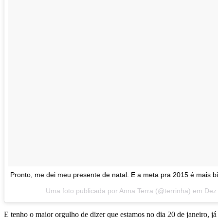
Pronto, me dei meu presente de natal. E a meta pra 2015 é mais bi
Uma foto publicada por Anna Terra (@terrinha) em
Dez 
E tenho o maior orgulho de dizer que estamos no dia 20 de janeiro, já