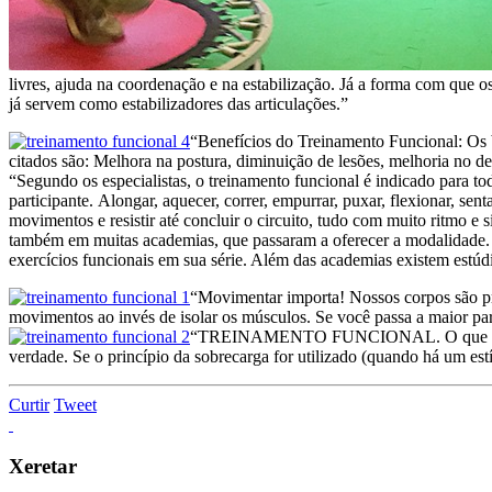
livres, ajuda na coordenação e na estabilização. Já a forma com que o
já servem como estabilizadores das articulações.”
“Benefícios do Treinamento Funcional:
Os 
citados são: Melhora na postura, diminuição de lesões, melhoria no de
“Segundo os especialistas, o treinamento funcional é indicado para to
participante.
Alongar, aquecer, correr, empurrar, puxar, flexionar, sent
movimentos e resistir até concluir o circuito, tudo com muito ritmo e s
também em muitas academias, que passaram a oferecer a modalidade. Se
exercícios funcionais em sua série. Além das academias existem estúd
“Movimentar importa! Nossos corpos são pro
movimentos ao invés de isolar os músculos. Se você passa a maior par
“TREINAMENTO FUNCIONAL.
O que 
verdade. Se o princípio da sobrecarga for utilizado (quando há um est
Curtir
Tweet
Xeretar