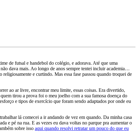
time de futsal e handebol do colégio, e adorava. Até que uma
e não dava mais. Ao longo de anos sempre tentei incluir academia…
 religiosamente e curtindo. Mas essa fase passou quando troquei de
orrer ao ar livre, encontrar meu limite, essas coisas. Era divertido,
s quem tirou a prova foi o meu joelho com a sua famosa doença do
e esforço e tipos de exercício que foram sendo adaptados por onde eu
 a trabalhar lá comecei a ir andando de vez em quando. Da minha casa
ada e pé na rua. E as vezes eu dava voltas no parque pra aumentar o
 também sobre isso
aqui quando resolvi retratar um pouco do que eu