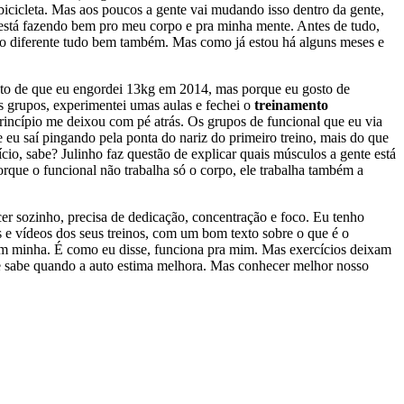
bicicleta. Mas aos poucos a gente vai mudando isso dentro da gente,
 está fazendo bem pro meu corpo e pra minha mente. Antes de tudo,
nião diferente tudo bem também. Mas como já estou há alguns meses e
fato de que eu engordei 13kg em 2014, mas porque eu gosto de
s grupos, experimentei umas aulas e fechei o
treinamento
incípio me deixou com pé atrás. Os grupos de funcional que eu via
eu saí pingando pela ponta do nariz do primeiro treino, mais do que
cício, sabe? Julinho faz questão de explicar quais músculos a gente está
rque o funcional não trabalha só o corpo, ele trabalha também a
r sozinho, precisa de dedicação, concentração e foco. Eu tenho
 e vídeos dos seus treinos, com um bom texto sobre o que é o
em minha. É como eu disse, funciona pra mim. Mas exercícios deixam
te sabe quando a auto estima melhora. Mas conhecer melhor nosso