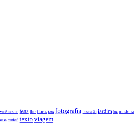
fotografia
jardim
festa
flores
madeira
 você mesmo
flor
ilustração
foto
luz
texto
viagem
tambaú
mesa