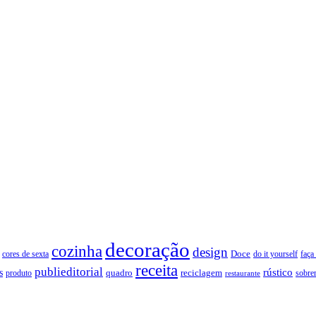
decoração
cozinha
design
Doce
cores de sexta
faça
do it yourself
receita
publieditorial
rústico
s
quadro
produto
reciclagem
restaurante
sobre