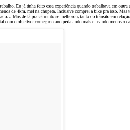
trabalho. Eu já tinha feito essa experiência quando trabalhava em outra 
e menos de 4km, mel na chupeta. Inclusive comprei a bike pra isso. Ma
ado… Mas de lá pra cá muito se melhorou, tanto do trânsito em relação 
atal com o objetivo: começar o ano pedalando mais e usando menos o ca