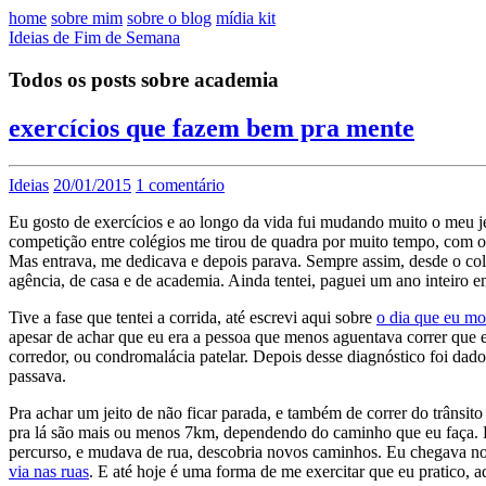
home
sobre mim
sobre o blog
mídia kit
Ideias de Fim de Semana
Todos os posts sobre academia
exercícios que fazem bem pra mente
Ideias
20/01/2015
1 comentário
Eu gosto de exercícios e ao longo da vida fui mudando muito o meu je
competição entre colégios me tirou de quadra por muito tempo, com o
Mas entrava, me dedicava e depois parava. Sempre assim, desde o co
agência, de casa e de academia. Ainda tentei, paguei um ano inteiro em
Tive a fase que tentei a corrida, até escrevi aqui sobre
o dia que eu mor
apesar de achar que eu era a pessoa que menos aguentava correr que 
corredor, ou condromalácia patelar. Depois desse diagnóstico foi dado
passava.
Pra achar um jeito de não ficar parada, e também de correr do trânsit
pra lá são mais ou menos 7km, dependendo do caminho que eu faça. E e
percurso, e mudava de rua, descobria novos caminhos. Eu chegava no t
via nas ruas
. E até hoje é uma forma de me exercitar que eu pratico, 