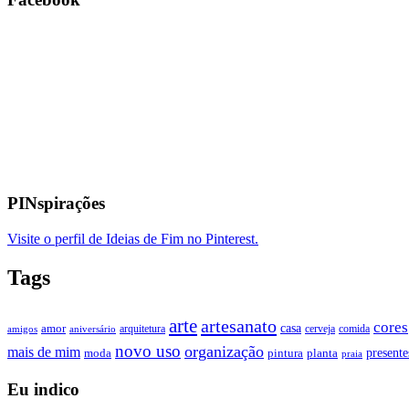
PINspirações
Visite o perfil de Ideias de Fim no Pinterest.
Tags
arte
artesanato
cores
casa
amor
arquitetura
cerveja
comida
amigos
aniversário
novo uso
organização
mais de mim
presente
moda
pintura
planta
praia
Eu indico