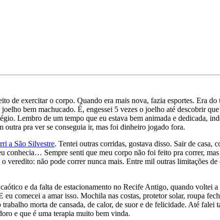
ito de exercitar o corpo. Quando era mais nova, fazia esportes. Era do 
 joelho bem machucado. É, engessei 5 vezes o joelho até descobrir qu
légio. Lembro de um tempo que eu estava bem animada e dedicada, indo
 outra pra ver se conseguia ir, mas foi dinheiro jogado fora.
ri a São Silvestre
. Tentei outras corridas, gostava disso. Sair de casa, c
eu conhecia… Sempre senti que meu corpo não foi feito pra correr, ma
 o veredito: não pode correr nunca mais. Entre mil outras limitações d
o caótico e da falta de estacionamento no Recife Antigo, quando voltei
u comecei a amar isso. Mochila nas costas, protetor solar, roupa fech
rabalho morta de cansada, de calor, de suor e de felicidade. Até falei
adoro e que é uma terapia muito bem vinda.