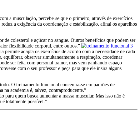
om a musculação, percebe-se que o primeiro, através de exercícios
reduz a exigência da coordenação e estabilização, afinal os aparelhos
or de colesterol e açúcar no sangue. Outros benefícios que podem ser
ior flexibilidade corporal, entre outros.”
ogia permite adapta os exercícios de acordo com a necessidade de cada
me, equilibrar, observar simultaneamente a respiração, coordenar
pode ser feita com personal trainer, mas vem ganhando espaço
onverse com o seu professor e peça para que ele insira alguns
 todo. O treinamento funcional concentra-se em padrões de
na na academia é, talvez, contraproducente.”
ado para quem busca aumentar a massa muscular. Mas isso não é
a é totalmente possível.”