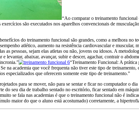
“Ao comparar o treinamento funcional c
s exercícios são executados nos aparelhos convencionais de musculação 
benefícios do treinamento funcional são grandes, como a melhora no te
sempenho atlético, aumento na resistência cardiovascular e muscular, ma
das as pessoas, sejam elas atletas ou não, jovens ou idosos. A metodol
ar e levantar, abaixar, avançar, subir e descer, agachar, contrair o abdo
incronia.”
“Treinamento Funcional: A prática 
 na academia que você frequenta não tiver este tipo de treinamento, c
ios especializados que oferecem somente este tipo de treinamento.”
jetados para se mover, não para se sentar e ficar no computador o dia
te do seu dia de trabalho sentado no escritório, ficar sentado em máqui
muito se fala nas academias é que o treinamento funcional não é indic
ímulo maior do que o aluno está acostumado) corretamente, a hipertrofi