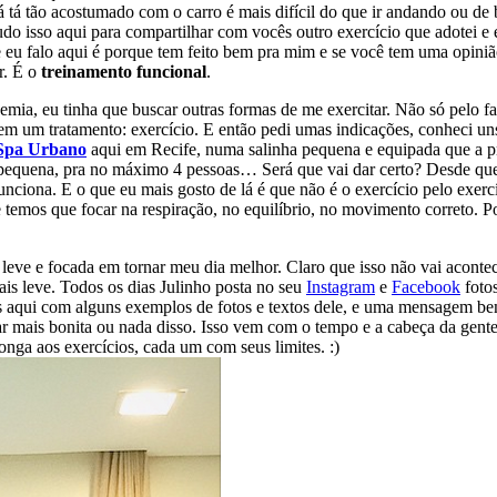
 tá tão acostumado com o carro é mais difícil do que ir andando ou de 
udo isso aqui para compartilhar com vocês outro exercício que adotei e
que eu falo aqui é porque tem feito bem pra mim e se você tem uma opi
r. É o
treinamento funcional
.
demia, eu tinha que buscar outras formas de me exercitar. Não só pelo 
tem um tratamento: exercício. E então pedi umas indicações, conheci un
 Spa Urbano
aqui em Recife, numa salinha pequena e equipada que a pr
 pequena, pra no máximo 4 pessoas… Será que vai dar certo? Desde que 
 funciona. E o que eu mais gosto de lá é que não é o exercício pelo exer
temos que focar na respiração, no equilíbrio, no movimento correto. Po
e e focada em tornar meu dia melhor. Claro que isso não vai acontece
ais leve. Todos os dias Julinho posta no seu
Instagram
e
Facebook
fotos
cês aqui com alguns exemplos de fotos e textos dele, e uma mensagem b
car mais bonita ou nada disso. Isso vem com o tempo e a cabeça da gen
nga aos exercícios, cada um com seus limites. :)