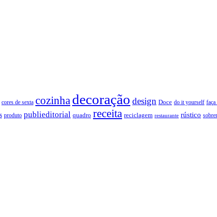
decoração
cozinha
design
Doce
cores de sexta
faça
do it yourself
receita
publieditorial
rústico
s
quadro
produto
reciclagem
restaurante
sobre