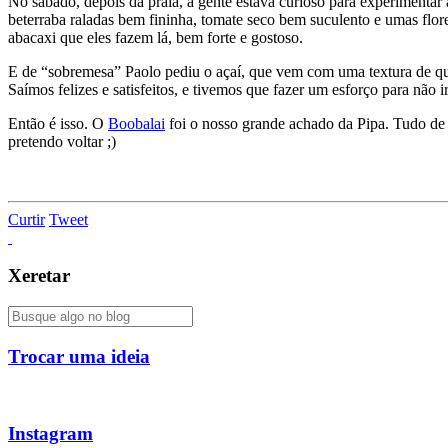
No sábado, depois da praia, a gente estava curioso para experimentar 
beterraba raladas bem fininha, tomate seco bem suculento e umas fl
abacaxi que eles fazem lá, bem forte e gostoso.
E de “sobremesa” Paolo pediu o açaí, que vem com uma textura de qua
Saímos felizes e satisfeitos, e tivemos que fazer um esforço para não
Então é isso. O
Boobalai
foi o nosso grande achado da Pipa. Tudo de 
pretendo voltar ;)
Curtir
Tweet
Xeretar
Trocar uma ideia
Instagram