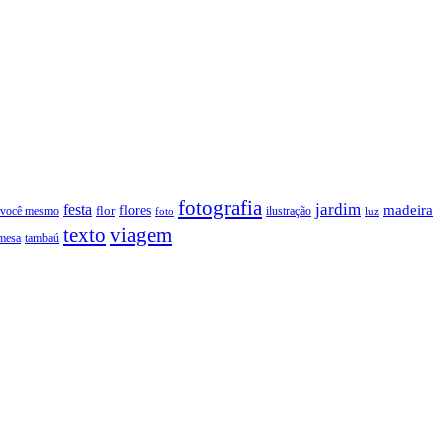
fotografia
jardim
festa
flores
madeira
 você mesmo
flor
ilustração
foto
luz
texto
viagem
tambaú
mesa