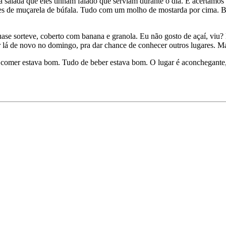
a salada que eles tinham falado que serviam durante o dia. E acertamos 
ores de muçarela de búfala. Tudo com um molho de mostarda por cima. 
se sorteve, coberto com banana e granola. Eu não gosto de açaí, viu? 
 ir lá de novo no domingo, pra dar chance de conhecer outros lugares. M
comer estava bom. Tudo de beber estava bom. O lugar é aconchegante, o