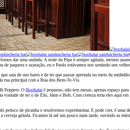
e fomos dar uma andada. A noite da Pipa é sempre agitada, mesmo quand
ma de paquera e azaração, eu e Paolo estávamos nos sentindo uns velho
 que saia de uns bares e de ter que passar apertada no meio da multidão
a da rua principal com a Rua dos Bem-Te-Vis.
lli Peppers. O
Boobalai
é pequeno, não tem mesas, apenas espaço para ca
vontade de ter o de Elis, Janis e Bob. Com certeza teria eles aqui em 
do petisco de picanha e resolvemos experimentar. E pode crer, é uma del
 cerveja gelada. Ficamos lá até um pouco mais tarde, ouvindo as músi