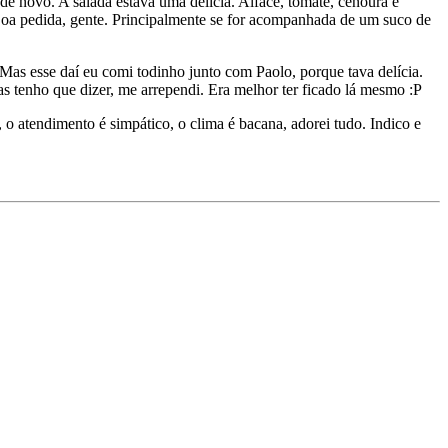
de novo. A salada estava uma delícia. Alface, tomate, cenoura e
Boa pedida, gente. Principalmente se for acompanhada de um suco de
Mas esse daí eu comi todinho junto com Paolo, porque tava delícia.
as tenho que dizer, me arrependi. Era melhor ter ficado lá mesmo :P
 atendimento é simpático, o clima é bacana, adorei tudo. Indico e