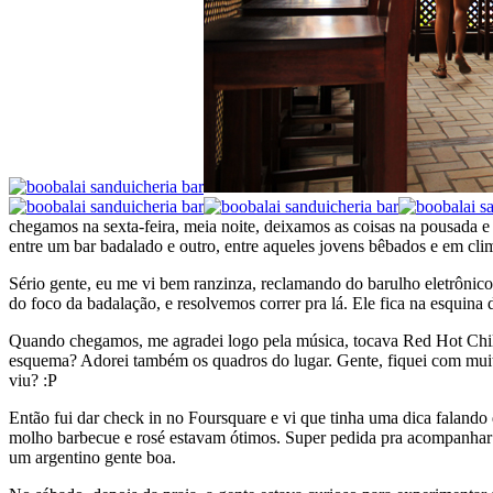
chegamos na sexta-feira, meia noite, deixamos as coisas na pousada 
entre um bar badalado e outro, entre aqueles jovens bêbados e em cli
Sério gente, eu me vi bem ranzinza, reclamando do barulho eletrônico
do foco da badalação, e resolvemos correr pra lá. Ele fica na esquin
Quando chegamos, me agradei logo pela música, tocava Red Hot Chi
esquema? Adorei também os quadros do lugar. Gente, fiquei com muita 
viu? :P
Então fui dar check in no Foursquare e vi que tinha uma dica falando 
molho barbecue e rosé estavam ótimos. Super pedida pra acompanhar a
um argentino gente boa.