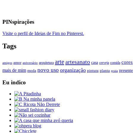
PINspirações
Visite o perfil de Ideias de Fim no Pinterest.
Tags
arte
artesanato
cores
casa
amor
arquitetura
cerveja
comida
amigos
aniversário
novo uso
organização
mais de mim
presente
moda
pintura
planta
praia
Eu indico