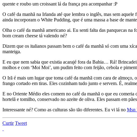
quente e roubo um croissant lá da frança pra acompanhar :P
O café da manhã na Irlanda até que lembra o inglês, mas sem aquele f
ainda incorporam o White Pudding, que é uma massa a base de manteiga
Olha o café da manhã americano ai. Eu senti falta das panquecas na
bom cream cheese tá valendo né?
Dizem que os italianos passam bem o café da manhã só com uma xícar
manteiga.
E eu que nem sabia que existia acarajé fora da Bahia… Rá! Brincadei
molhos e com ‘Moi Moi’, um pudim feito com feijão, cebola e piment
O Irã é mais um lugar que toma café da manhã com cara de almoço, ou 
frango cortado em tiras. Eles cozinham tudo junto e servem. É, realm
E no Oriente Médio eles comem no café da manhã o que eu comeria de 
hortelã e tomilho, conservado no azeite de oliva. Eles passam em pães
Interessante né? Como as culturas são tão diferentes. Eu vi lá no
Msn 
Curtir
Tweet