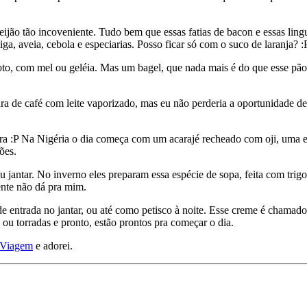
eijão tão incoveniente. Tudo bem que essas fatias de bacon e essas ling
, aveia, cebola e especiarias. Posso ficar só com o suco de laranja? :
 foto, com mel ou geléia. Mas um bagel, que nada mais é do que esse 
a de café com leite vaporizado, mas eu não perderia a oportunidade de
ra :P Na Nigéria o dia começa com um acarajé recheado com oji, uma esp
ões.
jantar. No inverno eles preparam essa espécie de sopa, feita com trigo
ente não dá pra mim.
entrada no jantar, ou até como petisco à noite. Esse creme é chamado 
 ou torradas e pronto, estão prontos pra começar o dia.
Viagem
e adorei.