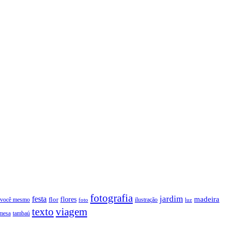
fotografia
jardim
festa
flores
madeira
 você mesmo
flor
ilustração
foto
luz
texto
viagem
tambaú
mesa