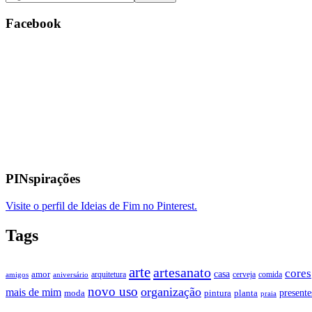
Facebook
PINspirações
Visite o perfil de Ideias de Fim no Pinterest.
Tags
arte
artesanato
cores
casa
amor
arquitetura
cerveja
comida
amigos
aniversário
novo uso
organização
mais de mim
presente
moda
pintura
planta
praia