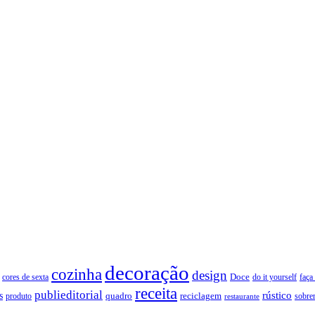
decoração
cozinha
design
Doce
cores de sexta
faça
do it yourself
receita
publieditorial
rústico
s
quadro
produto
reciclagem
restaurante
sobre