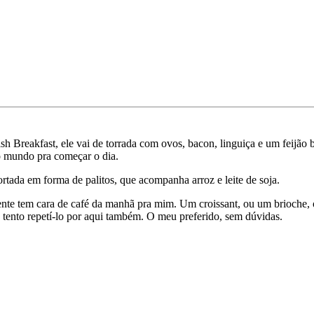
ish Breakfast, ele vai de torrada com ovos, bacon, linguiça e um feijã
do mundo pra começar o dia.
rtada em forma de palitos, que acompanha arroz e leite de soja.
ente tem cara de café da manhã pra mim. Um croissant, ou um brioch
ia tento repetí-lo por aqui também. O meu preferido, sem dúvidas.