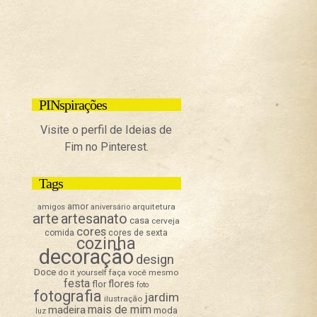
PINspirações
Visite o perfil de Ideias de
Fim no Pinterest.
Tags
amor
arquitetura
amigos
aniversário
arte
artesanato
casa
cerveja
cores
comida
cores de sexta
cozinha
decoração
design
Doce
do it yourself
faça você mesmo
festa
flores
flor
foto
fotografia
jardim
ilustração
mais de mim
madeira
moda
luz