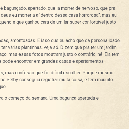
 é bagunçado, apertado, que ia morrer de nervoso, que pra
u deus eu morreria aí dentro dessa casa horrorosa”, mas eu
queno e que ganhou cara de um lar super confortável justo
adas, amontoadas. É isso que eu acho que dá personalidade
ter várias plantinhas, veja só. Dizem que pra ter um jardim
aço, mas essas fotos mostram justo o contrário, né. Ela tem
e pode encontrar em grandes casas e apartamentos.
os, mas confesso que foi difícil escolher. Porque mesmo
e Selby conseguiu registrar muita coisa, e tem muuuito
que.
para o começo da semana. Uma bagunça apertada e
Curtir
Tweet