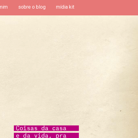
mim
sobre o blog
mídia kit