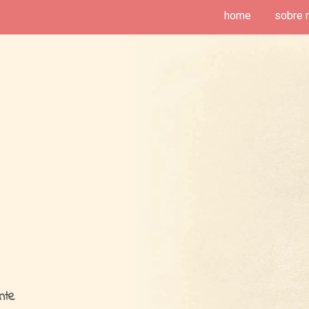
home
sobre 
deias de Fim de Semana
nte