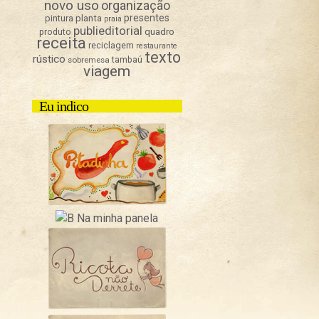
novo uso
organização
presentes
pintura
planta
praia
publieditorial
quadro
produto
receita
reciclagem
restaurante
texto
rústico
sobremesa
tambaú
viagem
Eu indico