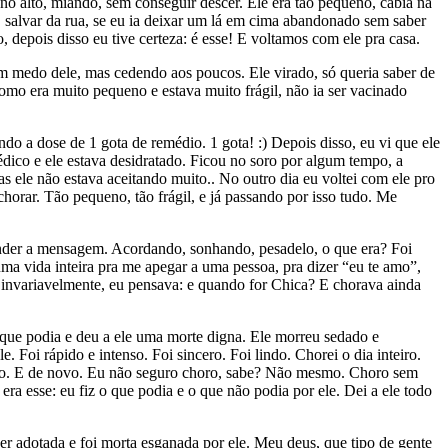
no alto, miando, sem conseguir descer. Ele era tão pequeno, cabia na
o, salvar da rua, se eu ia deixar um lá em cima abandonado sem saber
 depois disso eu tive certeza: é esse! E voltamos com ele pra casa.
om medo dele, mas cedendo aos poucos. Ele virado, só queria saber de
Como era muito pequeno e estava muito frágil, não ia ser vacinado
o a dose de 1 gota de remédio. 1 gota! :) Depois disso, eu vi que ele
ico e ele estava desidratado. Ficou no soro por algum tempo, a
s ele não estava aceitando muito.. No outro dia eu voltei com ele pro
chorar. Tão pequeno, tão frágil, e já passando por isso tudo. Me
tender a mensagem. Acordando, sonhando, pesadelo, o que era? Foi
ma vida inteira pra me apegar a uma pessoa, pra dizer “eu te amo”,
, invariavelmente, eu pensava: e quando for Chica? E chorava ainda
 que podia e deu a ele uma morte digna. Ele morreu sedado e
 Foi rápido e intenso. Foi sincero. Foi lindo. Chorei o dia inteiro.
ovo. E de novo. Eu não seguro choro, sabe? Não mesmo. Choro sem
a esse: eu fiz o que podia e o que não podia por ele. Dei a ele todo
er adotada e foi morta esganada por ele. Meu deus, que tipo de gente