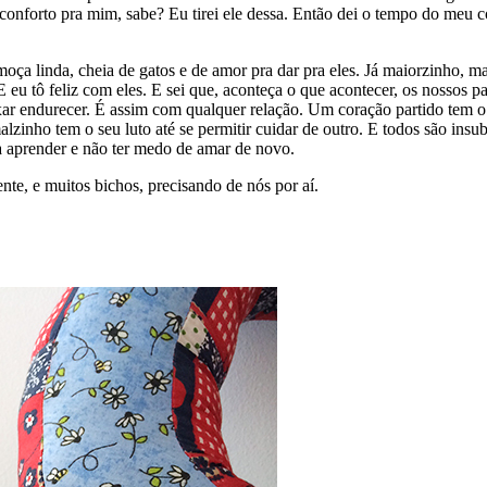
m conforto pra mim, sabe? Eu tirei ele dessa. Então dei o tempo do meu c
ça linda, cheia de gatos e de amor pra dar pra eles. Já maiorzinho, mai
E eu tô feliz com eles. E sei que, aconteça o que acontecer, os nossos 
ixar endurecer. É assim com qualquer relação. Um coração partido tem o
lzinho tem o seu luto até se permitir cuidar de outro. E todos são insu
ta aprender e não ter medo de amar de novo.
te, e muitos bichos, precisando de nós por aí.