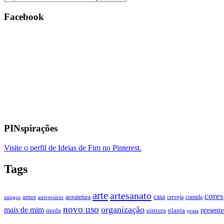
Facebook
PINspirações
Visite o perfil de Ideias de Fim no Pinterest.
Tags
arte
artesanato
cores
casa
amor
arquitetura
cerveja
comida
amigos
aniversário
novo uso
organização
mais de mim
presente
moda
pintura
planta
praia