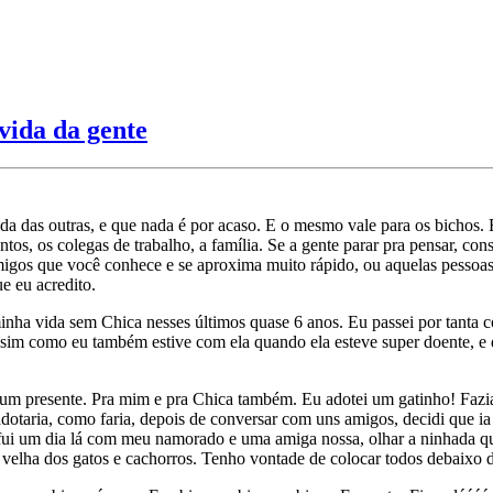
 vida da gente
ida das outras, e que nada é por acaso. E o mesmo vale para os bicho
ntos, os colegas de trabalho, a família. Se a gente parar pra pensar, c
gos que você conhece e se aproxima muito rápido, ou aquelas pessoas 
e eu acredito.
inha vida sem Chica nesses últimos quase 6 anos. Eu passei por tanta 
Assim como eu também estive com ela quando ela esteve super doente, e q
ia um presente. Pra mim e pra Chica também. Eu adotei um gatinho! Faz
adotaria, como faria, depois de conversar com uns amigos, decidi que i
o fui um dia lá com meu namorado e uma amiga nossa, olhar a ninhada q
 velha dos gatos e cachorros. Tenho vontade de colocar todos debaixo d