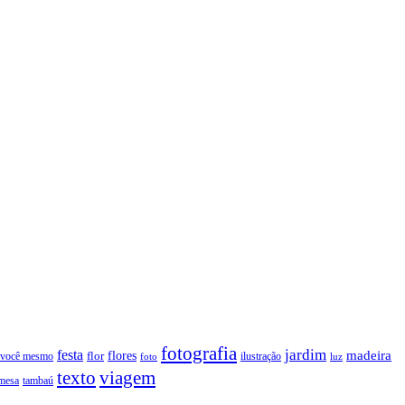
fotografia
jardim
festa
flores
madeira
 você mesmo
flor
ilustração
foto
luz
texto
viagem
tambaú
mesa