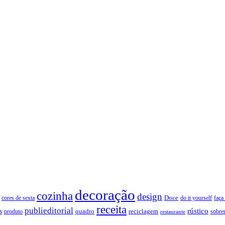
decoração
cozinha
design
Doce
cores de sexta
faça
do it yourself
receita
publieditorial
rústico
s
quadro
produto
reciclagem
restaurante
sobre