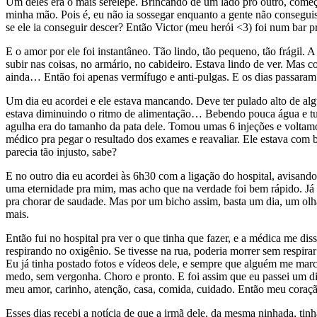
Um deles era o mais serelepe. Brincando de um lado pro outro, começo
minha mão. Pois é, eu não ia sossegar enquanto a gente não conseguiss
se ele ia conseguir descer? Então Victor (meu herói <3) foi num bar p
E o amor por ele foi instantâneo. Tão lindo, tão pequeno, tão frágil
subir nas coisas, no armário, no cabideiro. Estava lindo de ver. Mas 
ainda… Então foi apenas vermífugo e anti-pulgas. E os dias passaram
Um dia eu acordei e ele estava mancando. Deve ter pulado alto de alg
estava diminuindo o ritmo de alimentação… Bebendo pouca água e tudo
agulha era do tamanho da pata dele. Tomou umas 6 injeções e voltamos
médico pra pegar o resultado dos exames e reavaliar. Ele estava com br
parecia tão injusto, sabe?
E no outro dia eu acordei às 6h30 com a ligação do hospital, avisan
uma eternidade pra mim, mas acho que na verdade foi bem rápido. Já l
pra chorar de saudade. Mas por um bicho assim, basta um dia, um olha
mais.
Então fui no hospital pra ver o que tinha que fazer, e a médica me 
respirando no oxigênio. Se tivesse na rua, poderia morrer sem respirar
Eu já tinha postado fotos e vídeos dele, e sempre que alguém me ma
medo, sem vergonha. Choro e pronto. E foi assim que eu passei um dia
meu amor, carinho, atenção, casa, comida, cuidado. Então meu coração
Esses dias recebi a notícia de que a irmã dele, da mesma ninhada, tin