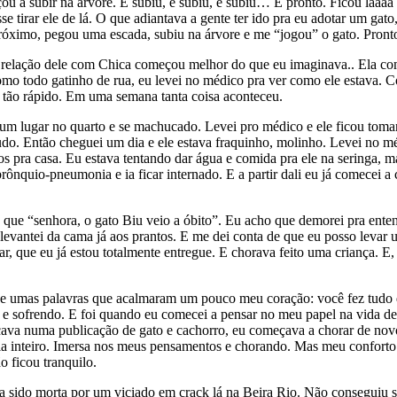
u a subir na árvore. E subiu, e subiu, e subiu… E pronto. Ficou láááá 
e tirar ele de lá. O que adiantava a gente ter ido pra eu adotar um gat
róximo, pegou uma escada, subiu na árvore e me “jogou” o gato. Pronto,
. A relação dele com Chica começou melhor do que eu imaginava.. Ela c
como todo gatinho de rua, eu levei no médico pra ver como ele estava. 
 tão rápido. Em uma semana tanta coisa aconteceu.
um lugar no quarto e se machucado. Levei pro médico e ele ficou tomand
. Então cheguei um dia e ele estava fraquinho, molinho. Levei no méd
 pra casa. Eu estava tentando dar água e comida pra ele na seringa, ma
ônquio-pneumonia e ia ficar internado. E a partir dali eu já comecei a 
do que “senhora, o gato Biu veio a óbito”. Eu acho que demorei pra en
evantei da cama já aos prantos. E me dei conta de que eu posso levar u
r, que eu já estou totalmente entregue. E chorava feito uma criança. E
disse umas palavras que acalmaram um pouco meu coração: você fez tudo
 e sofrendo. E foi quando eu comecei a pensar no meu papel na vida dele.
rcava numa publicação de gato e cachorro, eu começava a chorar de n
 inteiro. Imersa nos meus pensamentos e chorando. Mas meu conforto er
 ficou tranquilo.
ha sido morta por um viciado em crack lá na Beira Rio. Não conseguiu s