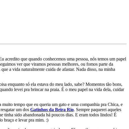
s. Eu acredito que quando conhecemos uma pessoa, nós temos um papel
onseguimos ver que viramos pessoas melhores, ou fomos parte da
que a vida naturalmente cuida de afastar. Nada disso, na minha
coisa enquanto só ela estava do meu lado, sabe? Momentos tão bons,
uando levei pra brincar na praia. É o meu papel na vida dela, cuidar
ia muito tempo que eu queria um gato e uma companhia pra Chica, e
a resgatar um dos
Gatinhos da Beira Rio
. Sempre paquerei aqueles
ue tinha sido abandonada há poucos dias. E eram todos lindos! É
o braço e levar pra mim. :)