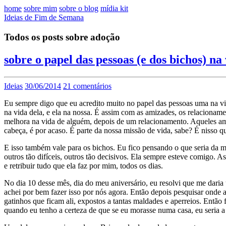
home
sobre mim
sobre o blog
mídia kit
Ideias de Fim de Semana
Todos os posts sobre adoção
sobre o papel das pessoas (e dos bichos) na
Ideias
30/06/2014
21 comentários
Eu sempre digo que eu acredito muito no papel das pessoas uma na v
na vida dela, e ela na nossa. É assim com as amizades, os relacioname
melhora na vida de alguém, depois de um relacionamento. Aqueles ami
cabeça, é por acaso. É parte da nossa missão de vida, sabe? É nisso qu
E isso também vale para os bichos. Eu fico pensando o que seria da m
outros tão difíceis, outros tão decisivos. Ela sempre esteve comigo. 
e retribuir tudo que ela faz por mim, todos os dias.
No dia 10 desse mês, dia do meu aniversário, eu resolvi que me dar
achei por bem fazer isso por nós agora. Então depois pesquisar onde 
gatinhos que ficam ali, expostos a tantas maldades e aperreios. Entã
quando eu tenho a certeza de que se eu morasse numa casa, eu seria a