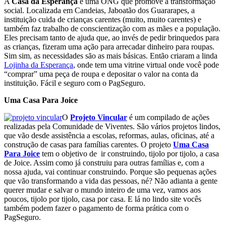
A
Casa da Esperança
é uma ONG que promove a transformação
social. Localizada em Candeias, Jaboatão dos Guararapes, a
instituição cuida de crianças carentes (muito, muito carentes) e
também faz trabalho de conscientização com as mães e a população.
Eles precisam tanto de ajuda que, ao invés de pedir brinquedos para
as crianças, fizeram uma ação para arrecadar dinheiro para roupas.
Sim sim, as necessidades são as mais básicas. Então criaram a linda
Lojinha da Esperança
, onde tem uma vitrine virtual onde você pode
“comprar” uma peça de roupa e depositar o valor na conta da
instituição. Fácil e seguro com o PagSeguro.
Uma Casa Para Joice
O
Projeto Vincular
é um compilado de ações
realizadas pela Comunidade de Viventes. São vários projetos lindos,
que vão desde assistência a escolas, reformas, aulas, oficinas, até a
construção de casas para famílias carentes. O projeto
Uma Casa
Para Joice
tem o objetivo de ir construindo, tijolo por tijolo, a casa
de Joice. Assim como já construiu para outras famílias e, com a
nossa ajuda, vai continuar construindo. Porque são pequenas ações
que vão transformando a vida das pessoas, né? Não adianta a gente
querer mudar e salvar o mundo inteiro de uma vez, vamos aos
poucos, tijolo por tijolo, casa por casa. E lá no lindo site vocês
também podem fazer o pagamento de forma prática com o
PagSeguro.