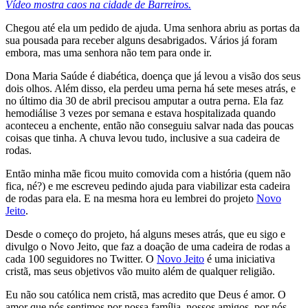
Vídeo mostra caos na cidade de Barreiros.
Chegou até ela um pedido de ajuda. Uma senhora abriu as portas da
sua pousada para receber alguns desabrigados. Vários já foram
embora, mas uma senhora não tem para onde ir.
Dona Maria Saúde é diabética, doença que já levou a visão dos seus
dois olhos. Além disso, ela perdeu uma perna há sete meses atrás, e
no último dia 30 de abril precisou amputar a outra perna. Ela faz
hemodiálise 3 vezes por semana e estava hospitalizada quando
aconteceu a enchente, então não conseguiu salvar nada das poucas
coisas que tinha. A chuva levou tudo, inclusive a sua cadeira de
rodas.
Então minha mãe ficou muito comovida com a história (quem não
fica, né?) e me escreveu pedindo ajuda para viabilizar esta cadeira
de rodas para ela. E na mesma hora eu lembrei do projeto
Novo
Jeito
.
Desde o começo do projeto, há alguns meses atrás, que eu sigo e
divulgo o Novo Jeito, que faz a doação de uma cadeira de rodas a
cada 100 seguidores no Twitter. O
Novo Jeito
é uma iniciativa
cristã, mas seus objetivos vão muito além de qualquer religião.
Eu não sou católica nem cristã, mas acredito que Deus é amor. O
amor que nós sentimos por nossa família, nossos amigos, por nós