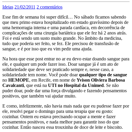
Ideias
21/02/2011
2 comentários
Esse fim de semana foi super difícil… No sábado ficamos sabendo
que meu primo estava hospitalizado em estado gravíssimo depois de
uma hemorragia interna e uma parada cardíaca, em decorrência de
complicações de uma cirurgia bariátrica que ele fez há 2 anos atrás.
Foi e está sendo um susto muito grande. No âmbito da medicina,
tudo que poderia ser feito, se fez. Ele precisou de transfusão de
sangue, e é por isso que eu vim pedir uma ajuda.
Na hora que esse post entrar no ar eu devo estar doando sangue para
ele, e qualquer um pode fazer isso. Doar sangue já é um ato de
solidariedade que deve ser praticado sempre e, nesse caso, a
solidariedade tem nome. Você pode doar
qualquer tipo de sangue
no
HEMOPE
, em Recife, em nome de
Yvison Oliviera Barbosa
Cavalcanti
, que está na
UTI no Hospital da Unimed
. Se não
puder doar, pode dar uma força divulgando e fazendo pensamentos
positivos, que também vai ajudar muito.
E como, infelizmente, não havia mais nada que eu pudesse fazer por
ele, resolvi pegar o domingo para uma terapia que eu gosto:
cozinhar. Ontem eu estava precisando ocupar a mente e fazer
pensamentos positivos, e nada melhor para garantir isso do que
cozinhar. Então nasceu essa trouxinha de doce de leite e biscoito.