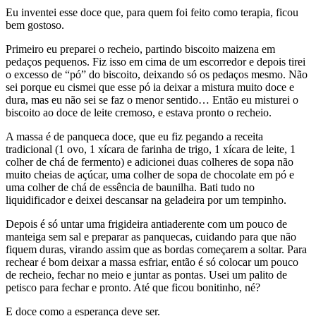
Eu inventei esse doce que, para quem foi feito como terapia, ficou
bem gostoso.
Primeiro eu preparei o recheio, partindo biscoito maizena em
pedaços pequenos. Fiz isso em cima de um escorredor e depois tirei
o excesso de “pó” do biscoito, deixando só os pedaços mesmo. Não
sei porque eu cismei que esse pó ia deixar a mistura muito doce e
dura, mas eu não sei se faz o menor sentido… Então eu misturei o
biscoito ao doce de leite cremoso, e estava pronto o recheio.
A massa é de panqueca doce, que eu fiz pegando a receita
tradicional (1 ovo, 1 xícara de farinha de trigo, 1 xícara de leite, 1
colher de chá de fermento) e adicionei duas colheres de sopa não
muito cheias de açúcar, uma colher de sopa de chocolate em pó e
uma colher de chá de essência de baunilha. Bati tudo no
liquidificador e deixei descansar na geladeira por um tempinho.
Depois é só untar uma frigideira antiaderente com um pouco de
manteiga sem sal e preparar as panquecas, cuidando para que não
fiquem duras, virando assim que as bordas começarem a soltar. Para
rechear é bom deixar a massa esfriar, então é só colocar um pouco
de recheio, fechar no meio e juntar as pontas. Usei um palito de
petisco para fechar e pronto. Até que ficou bonitinho, né?
E doce como a esperança deve ser.