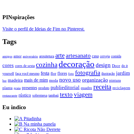
PINspirações
Visite o perfil de Ideias de Fim no Pinterest.
Tags
arte
artesanato
casa
amor
arquitetura
cerveja
comida
amigos
aniversário
decoração
cozinha
design
cores
Doce
cores de sexta
do it
fotografia
jardim
festa
flores
faça você mesmo
flor
ilustração
yourself
foto
novo uso
organização
mais de mim
madeira
moda
pintura
luz
receita
publieditorial
presentes
planta
quadro
produto
reciclagem
praia
texto
viagem
rústico
tambaú
restaurante
sobremesa
Eu indico