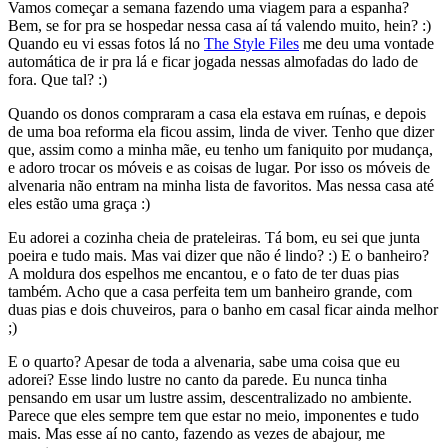
Vamos começar a semana fazendo uma viagem para a espanha?
Bem, se for pra se hospedar nessa casa aí tá valendo muito, hein? :)
Quando eu vi essas fotos lá no
The Style Files
me deu uma vontade
automática de ir pra lá e ficar jogada nessas almofadas do lado de
fora. Que tal? :)
Quando os donos compraram a casa ela estava em ruínas, e depois
de uma boa reforma ela ficou assim, linda de viver. Tenho que dizer
que, assim como a minha mãe, eu tenho um faniquito por mudança,
e adoro trocar os móveis e as coisas de lugar. Por isso os móveis de
alvenaria não entram na minha lista de favoritos. Mas nessa casa até
eles estão uma graça :)
Eu adorei a cozinha cheia de prateleiras. Tá bom, eu sei que junta
poeira e tudo mais. Mas vai dizer que não é lindo? :) E o banheiro?
A moldura dos espelhos me encantou, e o fato de ter duas pias
também. Acho que a casa perfeita tem um banheiro grande, com
duas pias e dois chuveiros, para o banho em casal ficar ainda melhor
;)
E o quarto? Apesar de toda a alvenaria, sabe uma coisa que eu
adorei? Esse lindo lustre no canto da parede. Eu nunca tinha
pensando em usar um lustre assim, descentralizado no ambiente.
Parece que eles sempre tem que estar no meio, imponentes e tudo
mais. Mas esse aí no canto, fazendo as vezes de abajour, me