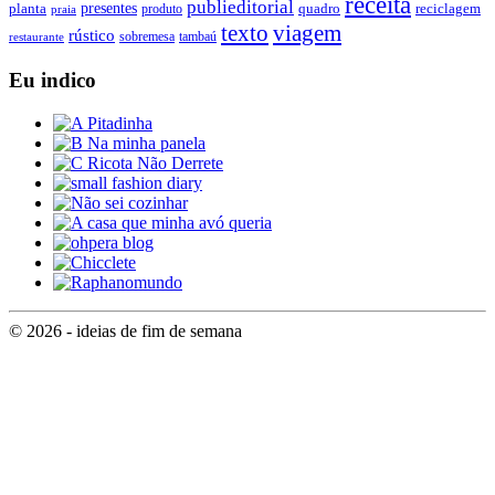
receita
publieditorial
presentes
planta
quadro
produto
reciclagem
praia
texto
viagem
rústico
tambaú
restaurante
sobremesa
Eu indico
© 2026 - ideias de fim de semana