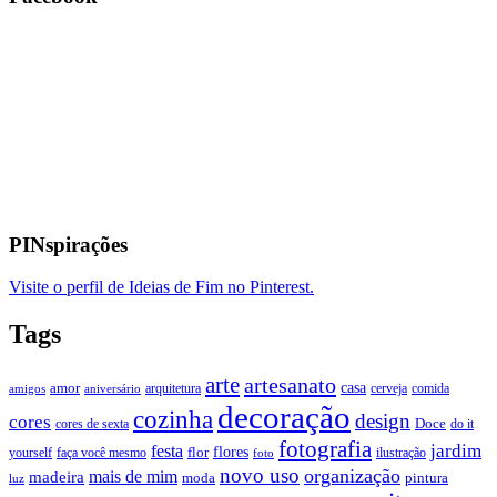
PINspirações
Visite o perfil de Ideias de Fim no Pinterest.
Tags
arte
artesanato
casa
amor
arquitetura
cerveja
comida
amigos
aniversário
decoração
cozinha
design
cores
Doce
cores de sexta
do it
fotografia
jardim
festa
flores
faça você mesmo
flor
ilustração
yourself
foto
novo uso
organização
mais de mim
madeira
moda
pintura
luz