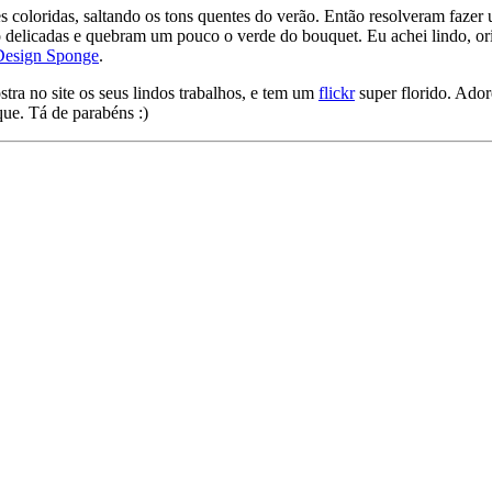
s coloridas, saltando os tons quentes do verão. Então resolveram fazer
são delicadas e quebram um pouco o verde do bouquet. Eu achei lindo, o
Design Sponge
.
tra no site os seus lindos trabalhos, e tem um
flickr
super florido. Adore
ue. Tá de parabéns :)