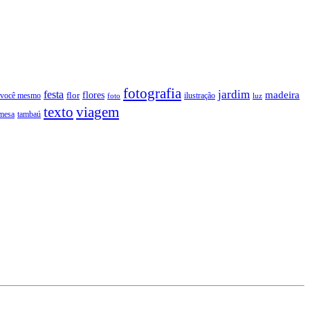
fotografia
jardim
festa
flores
madeira
 você mesmo
flor
ilustração
foto
luz
texto
viagem
tambaú
mesa