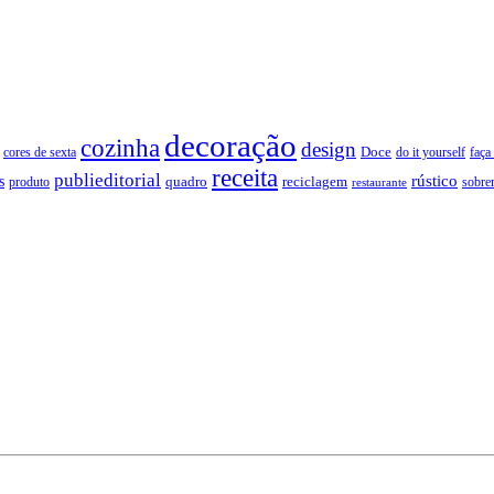
decoração
cozinha
design
Doce
cores de sexta
faça
do it yourself
receita
publieditorial
rústico
s
quadro
produto
reciclagem
restaurante
sobre