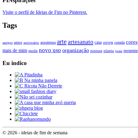
PINspirações
Visite o perfil de Ideias de Fim no Pinterest.
Tags
arte
artesanato
cores
casa
amor
arquitetura
cerveja
comida
amigos
aniversário
novo uso
organização
mais de mim
presente
moda
pintura
planta
praia
Eu indico
© 2026 - ideias de fim de semana