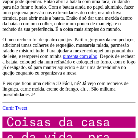
vapor pode queimar. Então abrir a batata com uma faca, cuidando
para não furar o fundo. Com a batata ainda no papel alumínio, fazer
uma pequena pressão nas extremidades do corte, usando luva
térmica, para abrir mais a batata. Então é só dar uma mexida dentro
da batata com uma colher, colocar um pouco de manteiga e o
recheio da sua preferência. É a coisa mais simples do mundo.
O meu recheio foi de quatro queijos. Parti o gorgonzola em pedaços,
adicionei umas colheres de requeijão, mussarela ralada, parmesão
ralado e misturei tudo. Para ajudar a mexer coloquei um pouquinho
de leite, e temperei com minha
pimenta com alho
. Depois de rechear
a batata, coloquei ela num refratário e coloquei no forno, com o fogo
já desligado, só para manter aquecido e dar uma derretidinha no
queijo enquanto eu organizava a mesa.
E eis que ficou uma delícia :D Fácil, né? Já vejo com recheios de
linguiça, carne moída, creme de frango, ah… São miliuma
possibilidades :P
Curtir
Tweet