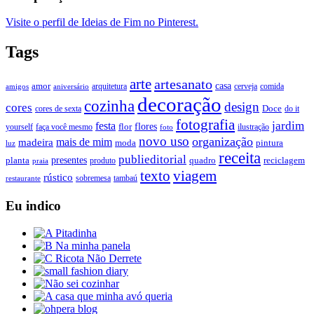
Visite o perfil de Ideias de Fim no Pinterest.
Tags
arte
artesanato
casa
amor
arquitetura
cerveja
comida
amigos
aniversário
decoração
cozinha
design
cores
Doce
cores de sexta
do it
fotografia
jardim
festa
flores
faça você mesmo
flor
ilustração
yourself
foto
novo uso
organização
mais de mim
madeira
moda
pintura
luz
receita
publieditorial
presentes
planta
quadro
produto
reciclagem
praia
texto
viagem
rústico
tambaú
restaurante
sobremesa
Eu indico