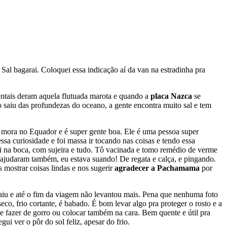
. Sal bagarai. Coloquei essa indicação aí da van na estradinha pra
entais deram aquela flutuada marota e quando a
placa Nazca
se
 saiu das profundezas do oceano, a gente encontra muito sal e tem
ue mora no Equador e é super gente boa. Ele é uma pessoa super
essa curiosidade e foi massa ir tocando nas coisas e tendo essa
ei na boca, com sujeira e tudo. Tô vacinada e tomo remédio de verme
ajudaram também, eu estava suando! De regata e calça, e pingando.
 mostrar coisas lindas e nos sugerir
agradecer a Pachamama
por
 caiu e até o fim da viagem não levantou mais. Pena que nenhuma foto
eco, frio cortante, é babado. É bom levar algo pra proteger o rosto e a
 fazer de gorro ou colocar também na cara. Bem quente e útil pra
ui ver o pôr do sol feliz, apesar do frio.