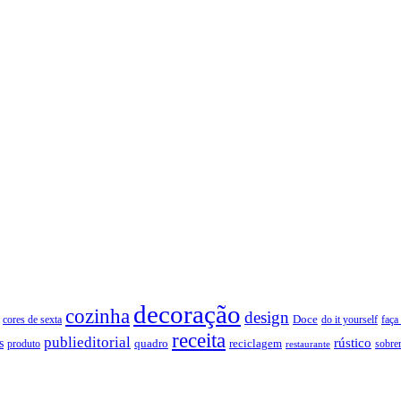
decoração
cozinha
design
Doce
cores de sexta
faça
do it yourself
receita
publieditorial
rústico
s
quadro
produto
reciclagem
restaurante
sobre