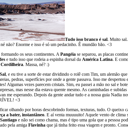
Tudo isso branco é sal
. Muito sal
te, né não? Enorme e isso é só um pedacinho. Ê mundão bão. <3
 formando os seus continentes. A
Pangéia
se separou, as placas contin
des
e tudo isso que rodeia a espinha dorsal da
América Latina
. E como
a
Cordilheira
. Massa, né? :)
Sal
, e eu tive a sorte de estar dividindo o rolê com Tim, um alemão q
areias, pedras, superfícies por onde a gente passava. Isso me despertou 
ntes! Algumas vezes parecem cristais.
Sim, eu passei a mão no sal e bot
rpresas, mas nesse dia estava quente mesmo. As caminhadas e subidas 
na van me esperando. Depois da gente andar tudo e a nossa guia Nadia nos
CRÍVEL! <3
ra ficar olhando por horas descobrindo formas, texturas, tudo. O queixo
eça a bater, instantâneo
. E aí venta muuuuito! Aquele vento de clima s
Santiago
e não sei como chama, mas é tipo uma gola que a pessoa pode
stado pela amiga
Flavinha
que já tinha feito essa viagem e pronto. Conseg