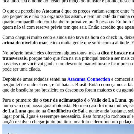
fica tudo. Dá o nome do hostel pro moço do transfer e pronto, desce n
O que eu percebi no
Atacama
é que os preços variam sempre entre “c
são pequenos e não tão organizados assim, e tem um café da manhã co
quarto compartilhado com banheiro privativo pra 6 pessoas. Eu boto f
quem não tá com reserva prévia tem que sair. Então acredito que apesa
Como cheguei muito cedo e ainda não tava na hora do check in, deixei 
acima do nível do mar
, e tem muita gente que sofre com a altitude.
No próprio hostel eles oferecem alguns tours, mas
a dica é buscar n
transversais
, porque tudo que fica na rua principal tende a ser mais
passeios que você vai ganhar um desconto maravilhoso e ficar preso 
pode ser uma cilada.
Depois de umas rodadas sentei na
Atacama Connection
e comecei a 
perguntei de onde ela era, e foi batata: Brasil! Então começamos a fa
que de brasileira pra brasileira os descontos foram maiores e eu age
Para o primeiro dia o
tour de aclimatação
é o
Valle de La Luna
, qu
numa van com nosso guia-motorista. No meu caso foi uma mulher, sã
de La Luna
quanto na
Cordilheira de Sal
a gente anda bastante, sob
lugar por lá, água é seeeempre necessário.
Essa formação rochosa aí
noção resolveu chegar junto pra tirar uma foto e derrubou um pedaço d