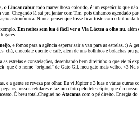
a, o
Lincancabur
todo maravilhoso colorido, é um espetáculo que não 
a van. Chegando lá saí pra jantar com Tim, pois tínhamos agendado pa
vação astronômica. Nunca pensei que fosse ficar triste com o brilho da l
 exemplo.
Em noites sem lua é fácil ver a Via Láctea a olho nu
, além 
 lugares.
ueijo
, e fomos para a agência esperar sair a van para as estrelas. :) A g
res, chá, chocolate quente e café, além de uns bolinhos e bolachas pra 
 as estrelas e constelações, desenhando bem direitinho o que ele tá ex
ack
, que é o nome “original” de Gato Gil, meu gato mais velho. <3 Na 
s, e a gente se reveza pra olhar. Eu vi Júpiter e 3 luas e várias outras
 pega os nossos celulares e faz uma foto pelo telescópio, que é o nosso 
cesso. É breu total.
Cheguei no
Atacama
com o pé direito. Energia do s