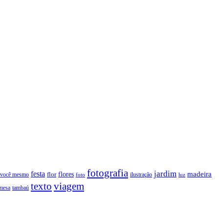
fotografia
jardim
festa
flores
madeira
 você mesmo
flor
ilustração
foto
luz
texto
viagem
tambaú
mesa