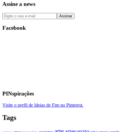
Assine a news
Facebook
PINspirações
Visite o perfil de Ideias de Fim no Pinterest.
Tags
arte
artesanato
casa
amor
arquitetura
cerveja
comida
amigos
aniversário