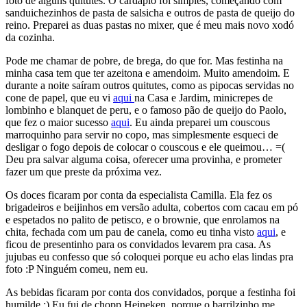
foto de alguns quitutes. O cardápio foi simples, começando com
sanduichezinhos de pasta de salsicha e outros de pasta de queijo do
reino. Preparei as duas pastas no mixer, que é meu mais novo xodó
da cozinha.
Pode me chamar de pobre, de brega, do que for. Mas festinha na
minha casa tem que ter azeitona e amendoim. Muito amendoim. E
durante a noite saíram outros quitutes, como as pipocas servidas no
cone de papel, que eu vi
aqui
na Casa e Jardim, minicrepes de
lombinho e blanquet de peru, e o famoso pão de queijo do Paolo,
que fez o maior sucesso
aqui
. Eu ainda preparei um couscous
marroquinho para servir no copo, mas simplesmente esqueci de
desligar o fogo depois de colocar o couscous e ele queimou… =(
Deu pra salvar alguma coisa, oferecer uma provinha, e prometer
fazer um que preste da próxima vez.
Os doces ficaram por conta da especialista Camilla. Ela fez os
brigadeiros e beijinhos em versão adulta, cobertos com cacau em pó
e espetados no palito de petisco, e o brownie, que enrolamos na
chita, fechada com um pau de canela, como eu tinha visto
aqui
, e
ficou de presentinho para os convidados levarem pra casa. As
jujubas eu confesso que só coloquei porque eu acho elas lindas pra
foto :P Ninguém comeu, nem eu.
As bebidas ficaram por conta dos convidados, porque a festinha foi
humilde :) Eu fui de chopp Heineken, porque o barrilzinho me