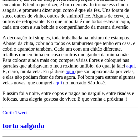
encantou. E tenho que dizer, é bom demais. Ju trouxe essa linda
sangria, e prometeu dizer aqui como é que ela fez. Uns foram de
suco, outros de vinho, outros de smirnoff ice. Alguns de cerveja,
outros de refrigerante. E o que importa é que todos estavam aqui,
cada um com a sua bebida e compartilhando da mesma diversão.
A decoração foi simples, toda trabalhada na mistura de estampas.
Abusei da chita, cobrindo todos os tamburetes que tenho em casa, e
cobri o aparador também. Cada um com um chitão diferente,
retalhos que eu tinha em casa e outros que ganhei da minha mãe.
Para colocar ainda mais cor, comprei várias flores e coloquei nas
garrafas que abrigavam o meu roxinho anfíbio, do qual já falei
aqui
.
E, claro, muita vela. Eu já disse
aqui
que sou apaixonada por velas,
e elas não podiam ficar de fora agora. Foi bom para estrear algumas
velas novas, que comprei
aqui
no mercado São José.
E assim foi a noite, entre copos e tragos no narguile, entre risadas e
fofocas, uma alegria gostosa de viver. E que venha a próxima :)
Curtir
Tweet
torta salgada