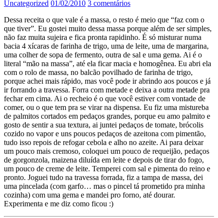
Uncategorized
01/02/2010
3 comentários
Dessa receita o que vale é a massa, o resto é meio que “faz com o
que tiver”. Eu gostei muito dessa massa porque além de ser simples,
não faz muita sujeira e fica pronta rapidinho. É só misturar numa
bacia 4 xícaras de farinha de trigo, uma de leite, uma de margarina,
uma colher de sopa de fermento, outra de sal e uma gema. Ai é o
literal “mão na massa”, até ela ficar macia e homogênea. Eu abri ela
com o rolo de massa, no balcão povilhado de farinha de trigo,
porque achei mais rápido, mas você pode ir abrindo aos poucos e já
ir forrando a travessa. Forra com metade e deixa a outra metade pra
fechar em cima. Ai o recheio é o que você estiver com vontade de
comer, ou o que tem pra se virar na dispensa. Eu fiz uma mistureba
de palmitos cortados em pedaços grandes, porque eu amo palmito e
gosto de sentir a sua textura, ai juntei pedaços de tomate, brócolis
cozido no vapor e uns poucos pedaços de azeitona com pimentão,
tudo isso repois de refogar cebola e alho no azeite. Ai para deixar
um pouco mais cremoso, coloquei um pouco de requeijão, pedaços
de gorgonzola, maizena diluída em leite e depois de tirar do fogo,
um pouco de creme de leite. Temperei com sal e pimenta do reino e
pronto. Joguei tudo na travessa forrada, fiz a tampa de massa, dei
uma pincelada (com garfo… mas o pincel tá prometido pra minha
cozinha) com uma gema e mandei pro forno, até dourar.
Experimenta e me diz como ficou :)