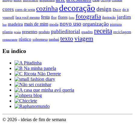
decoração
cozinha
design
cores
Doce
cores de sexta
do it
fotografia
jardim
festa
flores
faça você mesmo
flor
ilustração
yourself
foto
novo uso
organização
mais de mim
madeira
moda
pintura
luz
receita
publieditorial
presentes
planta
quadro
produto
reciclagem
praia
texto
viagem
rústico
tambaú
restaurante
sobremesa
Eu indico
© 2026 - ideias de fim de semana