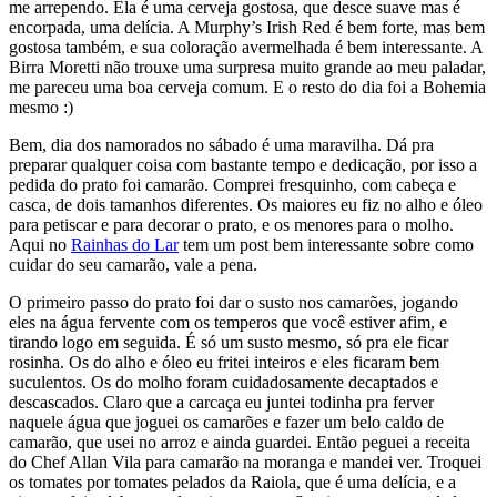
me arrependo. Ela é uma cerveja gostosa, que desce suave mas é
encorpada, uma delícia. A Murphy’s Irish Red é bem forte, mas bem
gostosa também, e sua coloração avermelhada é bem interessante. A
Birra Moretti não trouxe uma surpresa muito grande ao meu paladar,
me pareceu uma boa cerveja comum. E o resto do dia foi a Bohemia
mesmo :)
Bem, dia dos namorados no sábado é uma maravilha. Dá pra
preparar qualquer coisa com bastante tempo e dedicação, por isso a
pedida do prato foi camarão. Comprei fresquinho, com cabeça e
casca, de dois tamanhos diferentes. Os maiores eu fiz no alho e óleo
para petiscar e para decorar o prato, e os menores para o molho.
Aqui no
Rainhas do Lar
tem um post bem interessante sobre como
cuidar do seu camarão, vale a pena.
O primeiro passo do prato foi dar o susto nos camarões, jogando
eles na água fervente com os temperos que você estiver afim, e
tirando logo em seguida. É só um susto mesmo, só pra ele ficar
rosinha. Os do alho e óleo eu fritei inteiros e eles ficaram bem
suculentos. Os do molho foram cuidadosamente decaptados e
descascados. Claro que a carcaça eu juntei todinha pra ferver
naquele água que joguei os camarões e fazer um belo caldo de
camarão, que usei no arroz e ainda guardei. Então peguei a receita
do Chef Allan Vila para camarão na moranga e mandei ver. Troquei
os tomates por tomates pelados da Raiola, que é uma delícia, e a