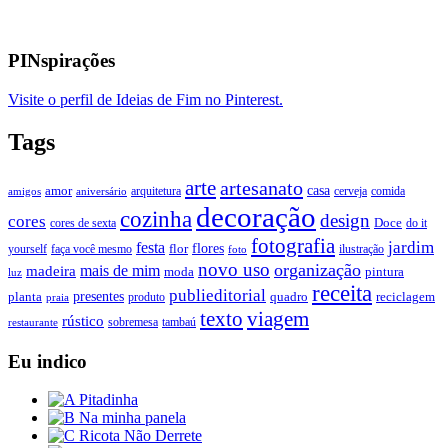
PINspirações
Visite o perfil de Ideias de Fim no Pinterest.
Tags
arte
artesanato
casa
amor
arquitetura
cerveja
comida
amigos
aniversário
decoração
cozinha
design
cores
Doce
cores de sexta
do it
fotografia
jardim
festa
flores
faça você mesmo
flor
ilustração
yourself
foto
novo uso
organização
mais de mim
madeira
moda
pintura
luz
receita
publieditorial
presentes
planta
quadro
produto
reciclagem
praia
texto
viagem
rústico
tambaú
restaurante
sobremesa
Eu indico