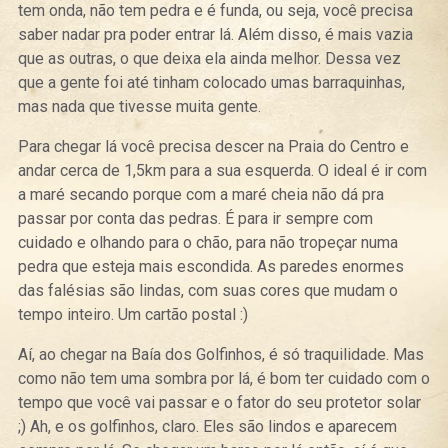
tem onda, não tem pedra e é funda, ou seja, você precisa
saber nadar pra poder entrar lá. Além disso, é mais vazia
que as outras, o que deixa ela ainda melhor. Dessa vez
que a gente foi até tinham colocado umas barraquinhas,
mas nada que tivesse muita gente.
Para chegar lá você precisa descer na Praia do Centro e
andar cerca de 1,5km para a sua esquerda. O ideal é ir com
a maré secando porque com a maré cheia não dá pra
passar por conta das pedras. É para ir sempre com
cuidado e olhando para o chão, para não tropeçar numa
pedra que esteja mais escondida. As paredes enormes
das falésias são lindas, com suas cores que mudam o
tempo inteiro. Um cartão postal :)
Aí, ao chegar na Baía dos Golfinhos, é só traquilidade. Mas
como não tem uma sombra por lá, é bom ter cuidado com o
tempo que você vai passar e o fator do seu protetor solar
;) Ah, e os golfinhos, claro. Eles são lindos e aparecem