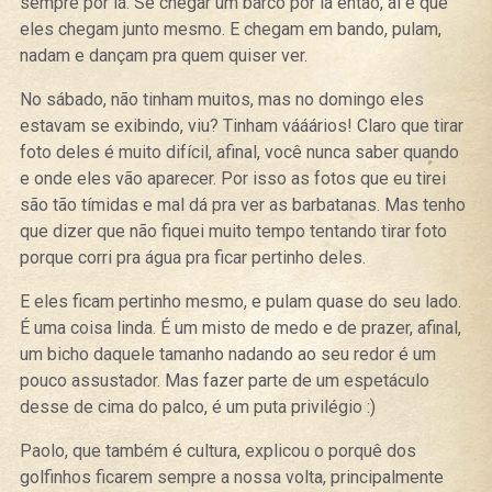
sempre por lá. Se chegar um barco por lá então, aí é que
eles chegam junto mesmo. E chegam em bando, pulam,
nadam e dançam pra quem quiser ver.
No sábado, não tinham muitos, mas no domingo eles
estavam se exibindo, viu? Tinham vááários! Claro que tirar
foto deles é muito difícil, afinal, você nunca saber quando
e onde eles vão aparecer. Por isso as fotos que eu tirei
são tão tímidas e mal dá pra ver as barbatanas. Mas tenho
que dizer que não fiquei muito tempo tentando tirar foto
porque corri pra água pra ficar pertinho deles.
E eles ficam pertinho mesmo, e pulam quase do seu lado.
É uma coisa linda. É um misto de medo e de prazer, afinal,
um bicho daquele tamanho nadando ao seu redor é um
pouco assustador. Mas fazer parte de um espetáculo
desse de cima do palco, é um puta privilégio :)
Paolo, que também é cultura, explicou o porquê dos
golfinhos ficarem sempre a nossa volta, principalmente