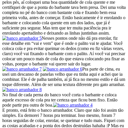
pelos pés, aí coloquei uma boa quantidade de cola quente e me
certifiquei de que a ponta do barbante tava bem presa. Dei uma volta
completa no pé do banco com bastante cola e fixando bem essa
primeira volta, antes de começar. Então basicamente é ir enrolando o
barbante e colocando cola quente em um dos lados, que já é
suficiente pra segurar. Mas tem que ter muita paciência pra ir
enrolando apertadinho e deixando as linhas juntinhas assim.
Nesses pontos onde não dá pra enrolar, fiz
esse detalhe em “vai e vem” que é onde o palito vai te ajudar. Você
coloca cola e pra evitar queimar os dedos (como eu fiz várias vezes,
claro) você vai fixando o barbante com o palito. Aí você vai precisar
colocar um pouco mais de cola do que estava colocando pra fixar as
voltas, porque o barbante vai querer sair do lugar.
Pra parte de cima, eu
usei um descanso de panelas velho que eu tinha aqui e achei que ia
combinar. Ele é de palha também, aí já fica no mesmo estilo e dá um
toque diferente. Além de ser uma textura diferente pro gato arranhar.
No final de cada perna do banco você corta o barbante e coloca
aquele excesso de cola pra ter certeza que ficou bem fixo. Então
pode partir pra outra de boa.
E pronto, está feito o banco arranhador. Claro que não foi assim tão
simples. Eu demorei 7 horas pra terminar. Isso mesmo, foram 7
horas seguidas de colar, enrolar, se queimar e tudo mais. Fiquei com
as costas acabadas e a ponta dos dedos destruídas hahaha :P Mas eu