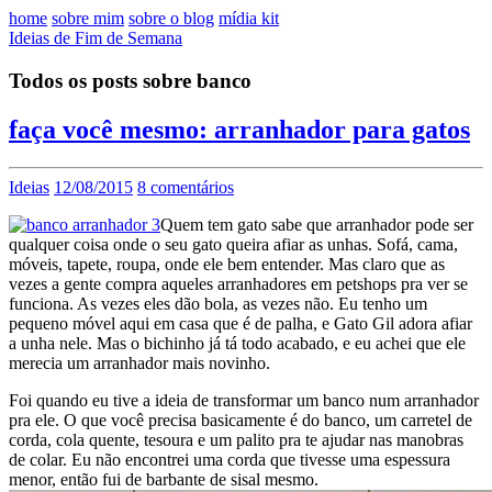
home
sobre mim
sobre o blog
mídia kit
Ideias de Fim de Semana
Todos os posts sobre banco
faça você mesmo: arranhador para gatos
Ideias
12/08/2015
8 comentários
Quem tem gato sabe que arranhador pode ser
qualquer coisa onde o seu gato queira afiar as unhas. Sofá, cama,
móveis, tapete, roupa, onde ele bem entender. Mas claro que as
vezes a gente compra aqueles arranhadores em petshops pra ver se
funciona. As vezes eles dão bola, as vezes não. Eu tenho um
pequeno móvel aqui em casa que é de palha, e Gato Gil adora afiar
a unha nele. Mas o bichinho já tá todo acabado, e eu achei que ele
merecia um arranhador mais novinho.
Foi quando eu tive a ideia de transformar um banco num arranhador
pra ele. O que você precisa basicamente é do banco, um carretel de
corda, cola quente, tesoura e um palito pra te ajudar nas manobras
de colar. Eu não encontrei uma corda que tivesse uma espessura
menor, então fui de barbante de sisal mesmo.