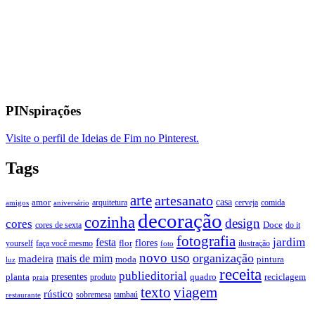
PINspirações
Visite o perfil de Ideias de Fim no Pinterest.
Tags
arte
artesanato
casa
amor
arquitetura
cerveja
comida
amigos
aniversário
decoração
cozinha
design
cores
Doce
cores de sexta
do it
fotografia
jardim
festa
flores
faça você mesmo
flor
ilustração
yourself
foto
novo uso
organização
mais de mim
madeira
moda
pintura
luz
receita
publieditorial
presentes
planta
quadro
produto
reciclagem
praia
texto
viagem
rústico
tambaú
restaurante
sobremesa