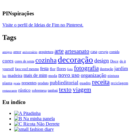
PINspirações
Visite o perfil de Ideias de Fim no Pinterest.
Tags
arte
artesanato
casa
amor
arquitetura
cerveja
comida
amigos
aniversário
decoração
cozinha
design
cores
Doce
cores de sexta
do it
fotografia
jardim
festa
flores
faça você mesmo
flor
ilustração
yourself
foto
novo uso
organização
mais de mim
madeira
moda
pintura
luz
receita
publieditorial
presentes
planta
quadro
produto
reciclagem
praia
texto
viagem
rústico
tambaú
restaurante
sobremesa
Eu indico