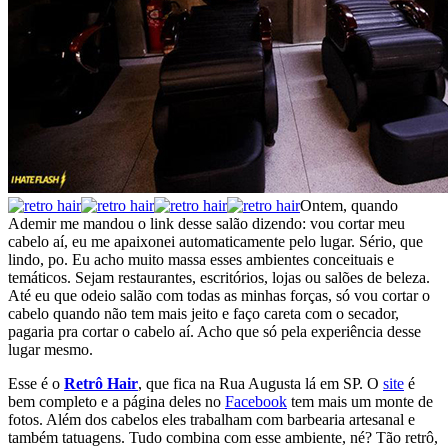
Ontem, quando
Ademir me mandou o link desse salão dizendo: vou cortar meu
cabelo aí, eu me apaixonei automaticamente pelo lugar. Sério, que
lindo, po. Eu acho muito massa esses ambientes conceituais e
temáticos. Sejam restaurantes, escritórios, lojas ou salões de beleza.
Até eu que odeio salão com todas as minhas forças, só vou cortar o
cabelo quando não tem mais jeito e faço careta com o secador,
pagaria pra cortar o cabelo aí. Acho que só pela experiência desse
lugar mesmo.
Esse é o
Retrô Hair
, que fica na Rua Augusta lá em SP. O
site
é
bem completo e a página deles no
Facebook
tem mais um monte de
fotos. Além dos cabelos eles trabalham com barbearia artesanal e
também tatuagens. Tudo combina com esse ambiente, né? Tão retrô,