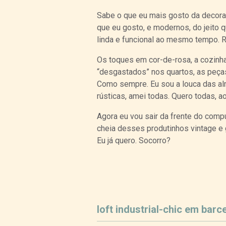
Sabe o que eu mais gosto da decoraç
que eu gosto, e modernos, do jeito 
linda e funcional ao mesmo tempo. R
Os toques em cor-de-rosa, a cozinha
“desgastados” nos quartos, as peças
Como sempre. Eu sou a louca das al
rústicas, amei todas. Quero todas, 
Agora eu vou sair da frente do compu
cheia desses produtinhos vintage e g
Eu já quero. Socorro?
loft industrial-chic em barc