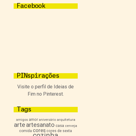
Facebook
PINspirações
Visite o perfil de Ideias de
Fim no Pinterest.
Tags
amor
arquitetura
amigos
aniversário
arte
artesanato
casa
cerveja
cores
comida
cores de sexta
cozinha