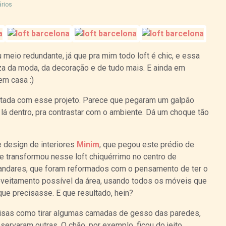
rios
u meio redundante, já que pra mim todo loft é chic, e essa
eza da moda, da decoração e de tudo mais. E ainda em
em casa :)
ntada com esse projeto. Parece que pegaram um galpão
lá dentro, pra contrastar com o ambiente. Dá um choque tão
e design de interiores
Minim
, que pegou este prédio de
 e transformou nesse loft chiquérrimo no centro de
andares, que foram reformados com o pensamento de ter o
oveitamento possível da área, usando todos os móveis que
s que precisasse. E que resultado, hein?
isas como tirar algumas camadas de gesso das paredes,
servaram outras. O chão, por exemplo, ficou do jeito