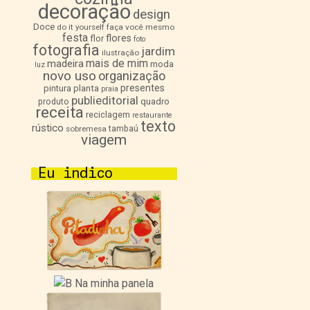
decoração
design
Doce
do it yourself
faça você mesmo
festa
flores
flor
foto
fotografia
jardim
ilustração
mais de mim
madeira
moda
luz
novo uso
organização
presentes
pintura
planta
praia
publieditorial
quadro
produto
receita
reciclagem
restaurante
texto
rústico
sobremesa
tambaú
viagem
Eu indico