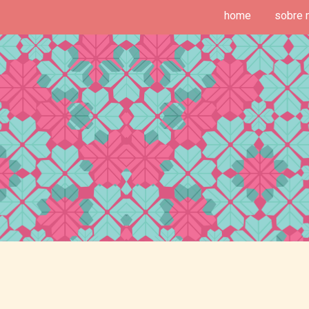
home
sobre 
deias de Fim de Semana