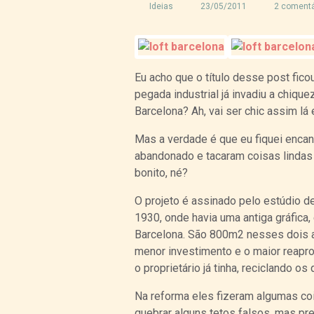
Ideias
23/05/2011
2 comentá
Eu acho que o título desse post fico
pegada industrial já invadiu a chiqu
Barcelona? Ah, vai ser chic assim lá 
Mas a verdade é que eu fiquei enca
abandonado e tacaram coisas lindas 
bonito, né?
O projeto é assinado pelo estúdio d
1930, onde havia uma antiga gráfica,
Barcelona. São 800m2 nesses dois 
menor investimento e o maior reapr
o proprietário já tinha, reciclando o
Na reforma eles fizeram algumas co
quebrar alguns tetos falsos, mas pre