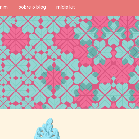
mim
sobre o blog
mídia kit