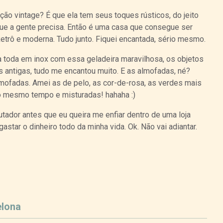
ão vintage? É que ela tem seus toques rústicos, do jeito
que a gente precisa. Então é uma casa que consegue ser
etrô e moderna. Tudo junto. Fiquei encantada, sério mesmo.
 toda em inox com essa geladeira maravilhosa, os objetos
 antigas, tudo me encantou muito. E as almofadas, né?
mofadas. Amei as de pelo, as cor-de-rosa, as verdes mais
ao mesmo tempo e misturadas! hahaha :)
tador antes que eu queira me enfiar dentro de uma loja
astar o dinheiro todo da minha vida. Ok. Não vai adiantar.
Curtir
Tweet
elona