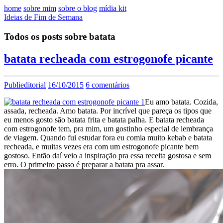
home
sobre mim
sobre o blog
mídia kit
Ideias de Fim de Semana
Todos os posts sobre batata
batata recheada com estrogonofe picante
Publieditorial
16/10/2015
6 comentários
Eu amo batata. Cozida,
assada, recheada. Amo batata. Por incrível que pareça os tipos que
eu menos gosto são batata frita e batata palha. E batata recheada
com estrogonofe tem, pra mim, um gostinho especial de lembrança
de viagem. Quando fui estudar fora eu comia muito kebab e batata
recheada, e muitas vezes era com um estrogonofe picante bem
gostoso. Então daí veio a inspiração pra essa receita gostosa e sem
erro. O primeiro passo é preparar a batata pra assar.