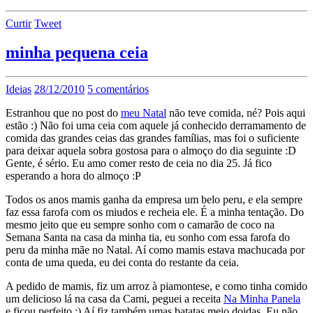
Curtir
Tweet
minha pequena ceia
Ideias
28/12/2010
5 comentários
Estranhou que no post do
meu Natal
não teve comida, né? Pois aqui
estão :) Não foi uma ceia com aquele já conhecido derramamento de
comida das grandes ceias das grandes famílias, mas foi o suficiente
para deixar aquela sobra gostosa para o almoço do dia seguinte :D
Gente, é sério. Eu amo comer resto de ceia no dia 25. Já fico
esperando a hora do almoço :P
Todos os anos mamis ganha da empresa um belo peru, e ela sempre
faz essa farofa com os miudos e recheia ele. É a minha tentação. Do
mesmo jeito que eu sempre sonho com o camarão de coco na
Semana Santa na casa da minha tia, eu sonho com essa farofa do
peru da minha mãe no Natal. Aí como mamis estava machucada por
conta de uma queda, eu dei conta do restante da ceia.
A pedido de mamis, fiz um arroz à piamontese, e como tinha comido
um delicioso lá na casa da Cami, peguei a receita
Na Minha Panela
e ficou perfeito :) Aí fiz também umas batatas meio doidas. Eu não