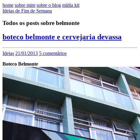
home
sobre mim
sobre o blog
mídia kit
Ideias de Fim de Semana
Todos os posts sobre belmonte
boteco belmonte e cervejaria devassa
Ideias
21/01/2013
5 comentários
Boteco Belmonte