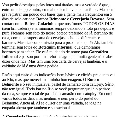
Vou pedir desculpas pelas fotos mal tiradas, mas a verdade é que,
entre um chopp e outro, eu mal me lembrava de tirar fotos. Mas deu
pra registrar um pouco dos bares que a gente mais frequentou em 5
dias de solo carioca:
Boteco Belmonte
e
Cervejaria Devassa
. Sem
contar com o
Boteco Colarinho
, que nós fomos TODOS OS DIAS
(sem brincadeira) e terminamos sempre deixando a foto pra depois e
puft. Ficamos sem foto do nosso boteco preferido de lá, pertinho de
casa, com uma super carta de cervejas e chopps diferentes e
bacanas. Mas fica como missão para a próxima ida, né? Ah, também
terminei sem fotos do
Botequim Informal
, que demoramos
horrores para achar. Ele está mudando de nome para
Garrafeiro
Informal
e passou por uma reforma agora, aí muita gente não sabe
dizer onde fica. Mas tem uma boa carta de cervejas também, e o
caldinho de lá é uma ótima pedida.
Então aqui estão duas indicações bem básicas e clichês pra quem vai
ao Rio, mas que mereciam a minha homenagem. O
Boteco
Belmonte
e o seu inigualável pastel de camarão com catupiry. Sério,
não tem igual. Todo bar no Rio se você perguntar qual é o petisco
da casa, sempre é o tal de pastel de camarão com catupiry. Eu comi
vários todos os dias, mas nenhum é nem perto do pastel do
Belmonte. Anota aí. Aí se quiser dar uma variada, se joga na
empada aberta que também é sensacional.
A
Cervejaria Devassa
também é outro lugar bem bacana.