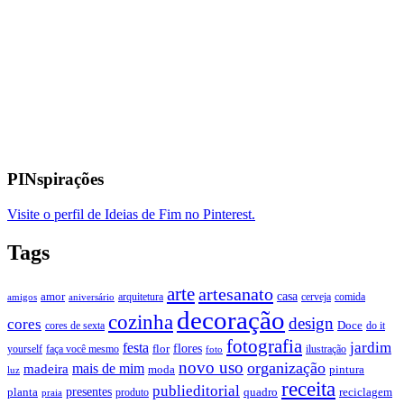
PINspirações
Visite o perfil de Ideias de Fim no Pinterest.
Tags
arte
artesanato
casa
amor
arquitetura
cerveja
comida
amigos
aniversário
decoração
cozinha
design
cores
Doce
cores de sexta
do it
fotografia
jardim
festa
flores
faça você mesmo
flor
ilustração
yourself
foto
novo uso
organização
mais de mim
madeira
moda
pintura
luz
receita
publieditorial
presentes
planta
quadro
produto
reciclagem
praia