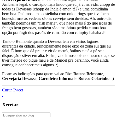
Ambiente legal, o cardápio mais lindo que eu já vi na vida, chopp de
todas as Devassas (chopp da Índia é amor, tá?) e uma comidinha
bem boa. Pedimos uma costelinha com onion rings que tava bem
honesta, mas as vedetes são as cervejas sem dúvidas. Ah, outro dia
também pedimos um “fish maria”, que nada mais é do que iscas de
frango bem gostosas, também são uma ótima pedida e uma boa
opção pra fugir dos pastéis de camarão com catupiry hahaha :P
Tanto o Belmonte quanto a Devassa tem em vários lugares
diferentes da cidade, principalmente nesse eixo da zona sul que eu
falei. É bom que dá pra ir e vir de metrô, ônibus e até a pé se a
disposição estiver em alta. E sim, vale ir nos dois no mesmo dia, e se
tiver metade do pique meu e de Manoel pra barzinho, você ainda
consegue conhecer mais alguns. :)
Ficam as indicações para quem vai ao Rio:
Boteco Belmonte
,
Cervejaria Devassa
,
Garrafeiro Informal
e
Boteco Colarinho
. :)
Curtir
Tweet
Xeretar