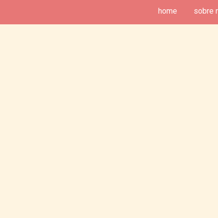
home
sobre 
deias de Fim de Semana