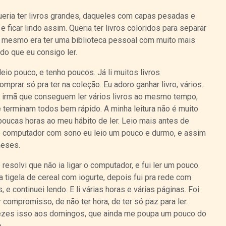
 queria ter livros grandes, daqueles com capas pesadas e
e ficar lindo assim. Queria ter livros coloridos para separar
ia mesmo era ter uma biblioteca pessoal com muito mais
 do que eu consigo ler.
leio pouco, e tenho poucos. Já li muitos livros
mprar só pra ter na coleção. Eu adoro ganhar livro, vários.
 irmã que conseguem ler vários livros ao mesmo tempo,
terminam todos bem rápido. A minha leitura não é muito
poucas horas ao meu hábito de ler. Leio mais antes de
do computador com sono eu leio um pouco e durmo, e assim
meses.
resolvi que não ia ligar o computador, e fui ler um pouco.
a tigela de cereal com iogurte, depois fui pra rede com
 e continuei lendo. E li várias horas e várias páginas. Foi
compromisso, de não ter hora, de ter só paz para ler.
vezes isso aos domingos, que ainda me poupa um pouco do
.