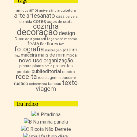
Tags
amor
arquitetura
amigos
aniversário
arte
artesanato
casa
cerveja
cores
comida
cores de sexta
cozinha
decoração
design
Doce
do it yourself
faça você mesmo
festa
flores
flor
foto
fotografia
jardim
ilustração
mais de mim
madeira
moda
luz
novo uso
organização
presentes
pintura
planta
praia
publieditorial
quadro
produto
receita
reciclagem
restaurante
texto
rústico
sobremesa
tambaú
viagem
Eu indico