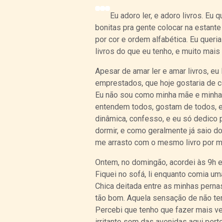
Eu adoro ler, e adoro livros. Eu
bonitas pra gente colocar na estante 
por cor e ordem alfabética. Eu quer
livros do que eu tenho, e muito mais
Apesar de amar ler e amar livros, eu 
emprestados, que hoje gostaria de co
Eu não sou como minha mãe e minha
entendem todos, gostam de todos, e 
dinâmica, confesso, e eu só dedico 
dormir, e como geralmente já saio 
me arrasto com o mesmo livro por 
Ontem, no domingão, acordei às 9h e 
Fiquei no sofá, li enquanto comia um
Chica deitada entre as minhas pernas,
tão bom. Aquela sensação de não ter 
Percebi que tenho que fazer mais 
irritante som das avenidas aqui perto