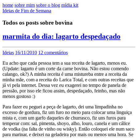
home
sobre mim
sobre o blog
mídia kit
Ideias de Fim de Semana
Todos os posts sobre bovina
marmita do dia: lagarto despedaçado
Ideias
16/11/2010
12 comentários
Eu acho que cada pessoa tem a sua receita de lagarto, menos eu.
(Update: lagarto é um corte da carne bovina. Não estou comendo
calango, ok?) A minha receita é uma mistureba entre a receita da
minha mãe, com a receita do Larica Total, e com outras receitas que
já vi pela internet. Dessa vez eu exagerei no tempo de panela de
pressão, por isso ele ficou assim, despedaçado, feinho, mas não
menos gostoso :)
Para fazer eu peguei a peça de lagarto, dei uma limpadinha no
excesso de gordura, fiz um furo no meio para colocar uma linguiça
mista e, com um garfo daqueles de churrasco, fiz uns furos para
temperar com: sal, pimenta, shoyo, alho, louro, canela e um cálice
de vodka (na falta de vinho ou wisky). Então coloquei ele num saco
para marinar, e deixei na geladeira por mais ou menos uma hora. Se