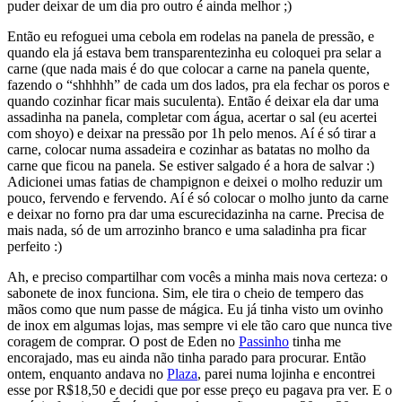
puder deixar de um dia pro outro é ainda melhor ;)
Então eu refoguei uma cebola em rodelas na panela de pressão, e
quando ela já estava bem transparentezinha eu coloquei pra selar a
carne (que nada mais é do que colocar a carne na panela quente,
fazendo o “shhhhh” de cada um dos lados, pra ela fechar os poros e
quando cozinhar ficar mais suculenta). Então é deixar ela dar uma
assadinha na panela, completar com água, acertar o sal (eu acertei
com shoyo) e deixar na pressão por 1h pelo menos. Aí é só tirar a
carne, colocar numa assadeira e cozinhar as batatas no molho da
carne que ficou na panela. Se estiver salgado é a hora de salvar :)
Adicionei umas fatias de champignon e deixei o molho reduzir um
pouco, fervendo e fervendo. Aí é só colocar o molho junto da carne
e deixar no forno pra dar uma escurecidazinha na carne. Precisa de
mais nada, só de um arrozinho branco e uma saladinha pra ficar
perfeito :)
Ah, e preciso compartilhar com vocês a minha mais nova certeza: o
sabonete de inox funciona. Sim, ele tira o cheio de tempero das
mãos como que num passe de mágica.
Eu já tinha visto um ovinho
de inox em algumas lojas, mas sempre vi ele tão caro que nunca tive
coragem de comprar. O post de Eden no
Passinho
tinha me
encorajado, mas eu ainda não tinha parado para procurar. Então
ontem, enquanto andava no
Plaza
, parei numa lojinha e encontrei
esse por R$18,50 e decidi que por esse preço eu pagava pra ver. E o