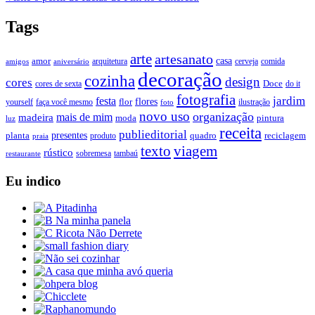
Tags
arte
artesanato
casa
amor
arquitetura
cerveja
comida
amigos
aniversário
decoração
cozinha
design
cores
Doce
cores de sexta
do it
fotografia
jardim
festa
flores
faça você mesmo
flor
ilustração
yourself
foto
novo uso
organização
mais de mim
madeira
moda
pintura
luz
receita
publieditorial
presentes
planta
quadro
produto
reciclagem
praia
texto
viagem
rústico
tambaú
restaurante
sobremesa
Eu indico