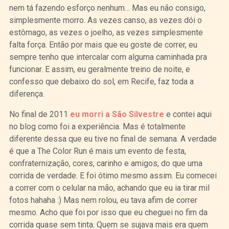
nem tá fazendo esforço nenhum… Mas eu não consigo,
simplesmente morro. As vezes canso, as vezes dói o
estômago, as vezes o joelho, as vezes simplesmente
falta força. Então por mais que eu goste de correr, eu
sempre tenho que intercalar com alguma caminhada pra
funcionar. E assim, eu geralmente treino de noite, e
confesso que debaixo do sol, em Recife, faz toda a
diferença.
No final de 2011
eu morri a São Silvestre
e contei aqui
no blog como foi a experiência. Mas é totalmente
diferente dessa que eu tive no final de semana. A verdade
é que a The Color Run é mais um evento de festa,
confraternização, cores, carinho e amigos, do que uma
corrida de verdade. E foi ótimo mesmo assim. Eu comecei
a correr com o celular na mão, achando que eu ia tirar mil
fotos hahaha :) Mas nem rolou, eu tava afim de correr
mesmo. Acho que foi por isso que eu cheguei no fim da
corrida quase sem tinta. Quem se sujava mais era quem