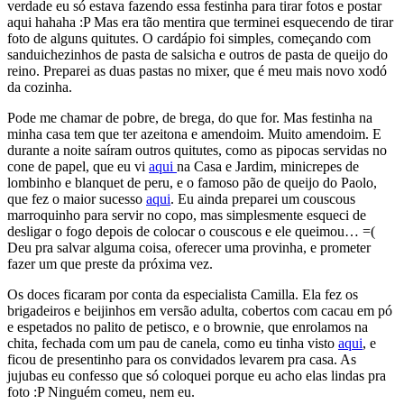
verdade eu só estava fazendo essa festinha para tirar fotos e postar
aqui hahaha :P Mas era tão mentira que terminei esquecendo de tirar
foto de alguns quitutes. O cardápio foi simples, começando com
sanduichezinhos de pasta de salsicha e outros de pasta de queijo do
reino. Preparei as duas pastas no mixer, que é meu mais novo xodó
da cozinha.
Pode me chamar de pobre, de brega, do que for. Mas festinha na
minha casa tem que ter azeitona e amendoim. Muito amendoim. E
durante a noite saíram outros quitutes, como as pipocas servidas no
cone de papel, que eu vi
aqui
na Casa e Jardim, minicrepes de
lombinho e blanquet de peru, e o famoso pão de queijo do Paolo,
que fez o maior sucesso
aqui
. Eu ainda preparei um couscous
marroquinho para servir no copo, mas simplesmente esqueci de
desligar o fogo depois de colocar o couscous e ele queimou… =(
Deu pra salvar alguma coisa, oferecer uma provinha, e prometer
fazer um que preste da próxima vez.
Os doces ficaram por conta da especialista Camilla. Ela fez os
brigadeiros e beijinhos em versão adulta, cobertos com cacau em pó
e espetados no palito de petisco, e o brownie, que enrolamos na
chita, fechada com um pau de canela, como eu tinha visto
aqui
, e
ficou de presentinho para os convidados levarem pra casa. As
jujubas eu confesso que só coloquei porque eu acho elas lindas pra
foto :P Ninguém comeu, nem eu.