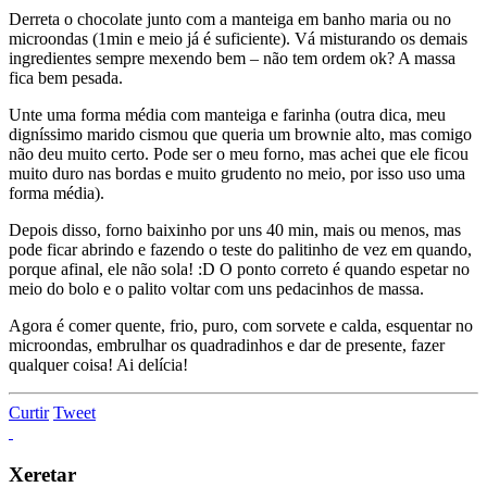
Derreta o chocolate junto com a manteiga em banho maria ou no
microondas (1min e meio já é suficiente). Vá misturando os demais
ingredientes sempre mexendo bem – não tem ordem ok? A massa
fica bem pesada.
Unte uma forma média com manteiga e farinha (outra dica, meu
digníssimo marido cismou que queria um brownie alto, mas comigo
não deu muito certo. Pode ser o meu forno, mas achei que ele ficou
muito duro nas bordas e muito grudento no meio, por isso uso uma
forma média).
Depois disso, forno baixinho por uns 40 min, mais ou menos, mas
pode ficar abrindo e fazendo o teste do palitinho de vez em quando,
porque afinal, ele não sola! :D O ponto correto é quando espetar no
meio do bolo e o palito voltar com uns pedacinhos de massa.
Agora é comer quente, frio, puro, com sorvete e calda, esquentar no
microondas, embrulhar os quadradinhos e dar de presente, fazer
qualquer coisa! Ai delícia!
Curtir
Tweet
Xeretar