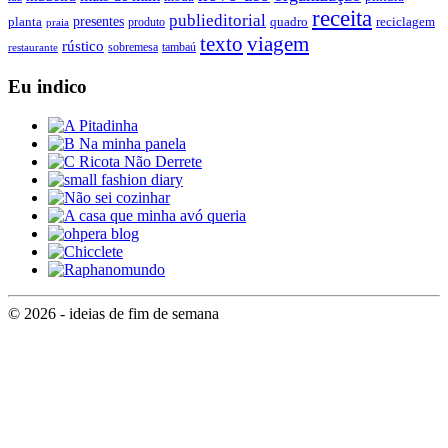
receita
publieditorial
presentes
planta
quadro
produto
reciclagem
praia
texto
viagem
rústico
tambaú
restaurante
sobremesa
Eu indico
© 2026 - ideias de fim de semana