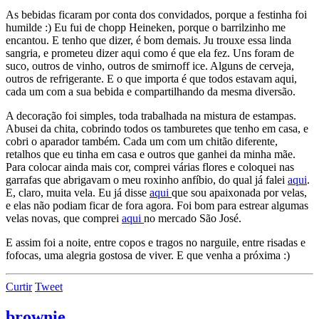
As bebidas ficaram por conta dos convidados, porque a festinha foi
humilde :) Eu fui de chopp Heineken, porque o barrilzinho me
encantou. E tenho que dizer, é bom demais. Ju trouxe essa linda
sangria, e prometeu dizer aqui como é que ela fez. Uns foram de
suco, outros de vinho, outros de smirnoff ice. Alguns de cerveja,
outros de refrigerante. E o que importa é que todos estavam aqui,
cada um com a sua bebida e compartilhando da mesma diversão.
A decoração foi simples, toda trabalhada na mistura de estampas.
Abusei da chita, cobrindo todos os tamburetes que tenho em casa, e
cobri o aparador também. Cada um com um chitão diferente,
retalhos que eu tinha em casa e outros que ganhei da minha mãe.
Para colocar ainda mais cor, comprei várias flores e coloquei nas
garrafas que abrigavam o meu roxinho anfíbio, do qual já falei
aqui
.
E, claro, muita vela. Eu já disse
aqui
que sou apaixonada por velas,
e elas não podiam ficar de fora agora. Foi bom para estrear algumas
velas novas, que comprei
aqui
no mercado São José.
E assim foi a noite, entre copos e tragos no narguile, entre risadas e
fofocas, uma alegria gostosa de viver. E que venha a próxima :)
Curtir
Tweet
brownie