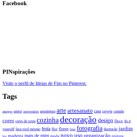
Facebook
PINspirações
Visite o perfil de Ideias de Fim no Pinterest.
Tags
arte
artesanato
casa
amor
arquitetura
cerveja
comida
amigos
aniversário
decoração
cozinha
design
cores
Doce
cores de sexta
do it
fotografia
jardim
festa
flores
faça você mesmo
flor
ilustração
yourself
foto
novo uso
organização
mais de mim
madeira
moda
pintura
luz