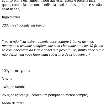
aqui :D Ah, e ela também falou que essa receita é prefeita para
quem, como ela, tem uma tendência a solar bolos, porque esse não
sola! haha :)
Ingredientes
200g de chocolate em barra
* para não ficar extremamente doce compre 1 barra de meio
amargo e o restante complemente com chocolate ao leite. Já fiz um
só com chocolate ao leite e achei que ficou muito, muito doce o que
não deixa nem você fazer uma cobertura de brigadeiro ;-)
100g de margarina
3 ovos
140g de farinha
260g de açucar (eu coloco um pouquinho menos sempre)
Modo de fazer