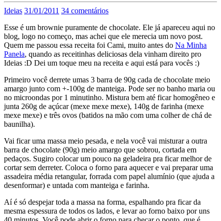
Ideias
31/01/2011
34 comentários
Esse é um brownie puramente de chocolate. Ele já apareceu aqui no
blog, logo no começo, mas achei que ele merecia um novo post.
Quem me passou essa receita foi Cami, muito antes do
Na Minha
Panela
, quando as receitinhas deliciosas dela vinham direito pro
Ideias :D Dei um toque meu na receita e aqui está para vocês :)
Primeiro você derrete umas 3 barra de 90g cada de chocolate meio
amargo junto com +-100g de manteiga. Pode ser no banho maria ou
no microondas por 1 minutinho. Mistura bem até ficar homogêneo e
junta 260g de açúcar (mexe mexe mexe), 140g de farinha (mexe
mexe mexe) e três ovos (batidos na mão com uma colher de chá de
baunilha).
Vai ficar uma massa meio pesada, e nela você vai misturar a outra
barra de chocolate (90g) meio amargo que sobrou, cortada em
pedaços. Sugiro colocar um pouco na geladeira pra ficar melhor de
cortar sem derreter. Coloca o forno para aquecer e vai preparar uma
assadeira média retangular, forrada com papel alumínio (que ajuda a
desenformar) e untada com manteiga e farinha.
Aí é só despejar toda a massa na forma, espalhando pra ficar da
mesma espessura de todos os lados, e levar ao forno baixo por uns
40 minutos. Você pode abrir o forno para checar o ponto, que é