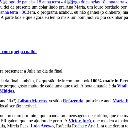
 eu dei de presente um colar lindo pra Ana Maria, um louro bordado por
Bem, o programa acabou, eu não ganhei (o dinheiro) mas 
ar. A parte boa é que agora eu tenho mais um bom motivo pra cozinhar 
a com queijo coalho
.
a presentear a Julia no dia da final.
dia da final também, fiz questão de ir com um look
100% made in Pe
or porque gosto muito de cada uma que usei. A bota amarela é da
Vital
 Miúdos
.
sandália?)
Jailson Marcos
, vestido
Refazenda
, pulseira e anel
Maria R
cal ser tão incrível.
os que torceram por mim, que mandaram mensagens de carinho, que me
PER galera que me ajudou de perto. A
Victor Jucá
, que me deu a maio
ula, Mirela Paes,
Loja Avesso
, Rafaella Rocha e Ana Lira que deram t