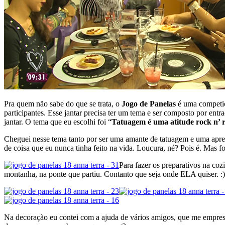
Pra quem não sabe do que se trata, o
Jogo de Panelas
é uma competiçã
participantes. Esse jantar precisa ter um tema e ser composto por ent
jantar. O tema que eu escolhi foi “
Tatuagem é uma atitude rock n’ r
Cheguei nesse tema tanto por ser uma amante de tatuagem e uma apreci
de coisa que eu nunca tinha feito na vida. Loucura, né? Pois é. Mas foi
Para fazer os preparativos na co
montanha, na ponte que partiu. Contanto que seja onde ELA quiser. :)
Na decoração eu contei com a ajuda de vários amigos, que me empres