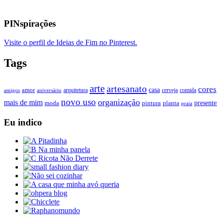
PINspirações
Visite o perfil de Ideias de Fim no Pinterest.
Tags
arte
artesanato
cores
casa
amor
arquitetura
cerveja
comida
amigos
aniversário
novo uso
organização
mais de mim
presente
moda
pintura
planta
praia
Eu indico