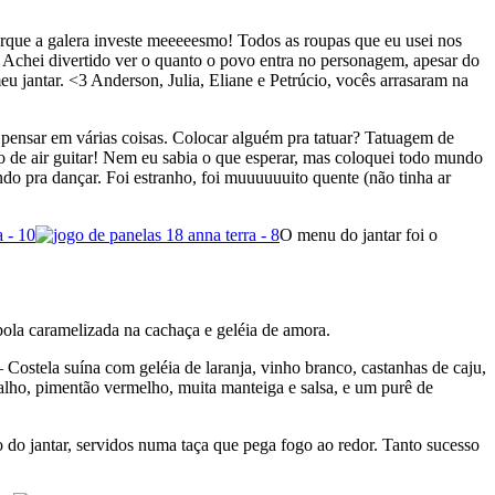
rque a galera investe meeeeesmo! Todos as roupas que eu usei nos
P Achei divertido ver o quanto o povo entra no personagem, apesar do
u jantar. <3 Anderson, Julia, Eliane e Petrúcio, vocês arrasaram na
a pensar em várias coisas. Colocar alguém pra tatuar? Tatuagem de
o de air guitar! Nem eu sabia o que esperar, mas coloquei todo mundo
o pra dançar. Foi estranho, foi muuuuuuito quente (não tinha ar
O menu do jantar foi o
bola caramelizada na cachaça e geléia de amora.
– Costela suína com geléia de laranja, vinho branco, castanhas de caju,
alho, pimentão vermelho, muita manteiga e salsa, e um purê de
o do jantar, servidos numa taça que pega fogo ao redor. Tanto sucesso