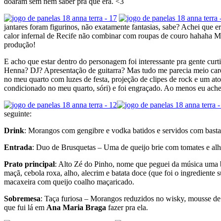
doaram sem nem saber pra que era. <3
jantares foram figurinos, não exatamente fantasias, sabe? Achei que 
calor infernal de Recife não combinar com roupas de couro hahaha Me s
produção!
E acho que estar dentro do personagem foi interessante pra gente cur
Henna? DJ? Apresentação de guitarra? Mas tudo me parecia meio careta
no meu quarto com luzes de festa, projeção de clipes de rock e um a
condicionado no meu quarto, sóri) e foi engraçado. Ao menos eu ache
seguinte:
Drink
: Morangos com gengibre e vodka batidos e servidos com basta
Entrada
: Duo de Brusquetas – Uma de queijo brie com tomates e alh
Prato principal
: Alto Zé do Pinho, nome que peguei da música uma
maçã, cebola roxa, alho, alecrim e batata doce (que foi o ingredient
macaxeira com queijo coalho maçaricado.
Sobremesa
: Taça furiosa – Morangos reduzidos no wisky, mousse d
que fui lá em
Ana Maria Braga
fazer pra ela.