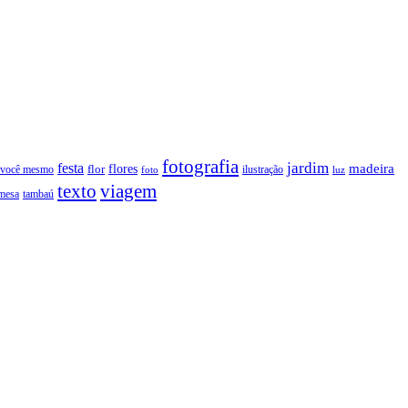
fotografia
jardim
festa
flores
madeira
 você mesmo
flor
ilustração
foto
luz
texto
viagem
tambaú
mesa