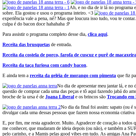
Ah, e no dia de ir lá no programa
sobre. Ela gostou e usou o programa inteiro. <3
experiência vale a pena, né? Mas que loucura isso tudo, vou te cont
culpa é do bacon doce hahahaha :P
Para assistir o programa completo desse dia,
clica aqui
.
Receita das brusquetas
de entrada.
Receita da costela de porco, farofa de cuscuz e purê de macaxeir
Receita da taça furiosa com candy bacon
.
E ainda tem a
receita da geléia de morango com pimenta
que fiz par
No dia de apresentar meu jantar lá, e no 
questão de comprar cada uma das peças e tô aqui fazendo jabá do am
broche de la ursa é de
Joana Liberal
e os brincos são
Trocando em
No dia da final foi assim: sapato (ou é 
divulgar cada uma dessas pessoas que fazem nossa economia criativa lo
E, por fim, me resta agradecer. Muito. Agradecer de coração a tod
me conhecer, que mudaram de ideia depois (ou não), e também a SU
pelo carinho, e a Mamis pelas good vibes em tudo. As amigas Ana Pa