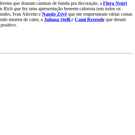
liveira que doaram camisas de banda pra decoração, a
Flora Negri
on Rich que fez uma apresentação beeeem calorosa (em todos os
nandes, Ivan Alecrim e
Nando Zevê
que me emprestaram várias coisas
ndo morreu de calor, a
Juliana Stelli
e
Cami Rezende
que deram
positivo.