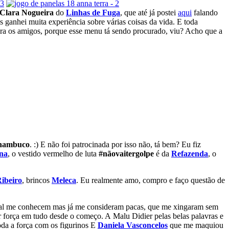
Clara Nogueira
do
Linhas de Fuga
, que até já postei
aqui
falando
ganhei muita experiência sobre várias coisas da vida. E toda
para os amigos, porque esse menu tá sendo procurado, viu? Acho que a
rnambuco
. :) E não foi patrocinada por isso não, tá bem? Eu fiz
ina
, o vestido vermelho de luta
#nãovaitergolpe
é da
Refazenda
, o
ibeiro
, brincos
Meleca
. Eu realmente amo, compro e faço questão de
 mal me conhecem mas já me consideram pacas, que me xingaram sem
r força em tudo desde o começo. A Malu Didier pelas belas palavras e
oda a força com os figurinos E
Daniela Vasconcelo
s
que me maquiou