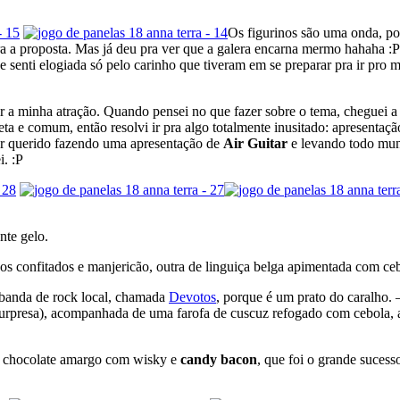
Os figurinos são uma onda, po
era a proposta. Mas já deu pra ver que a galera encarna mermo hahaha :
enti elogiada só pelo carinho que tiveram em se preparar pra ir pro me
tir a minha atração. Quando pensei no que fazer sobre o tema, cheguei 
 e comum, então resolvi ir pra algo totalmente inusitado: apresentaçã
tor querido fazendo uma apresentação de
Air Guitar
e levando todo mund
i. :P
nte gelo.
os confitados e manjericão, outra de linguiça belga apimentada com ce
 banda de rock local, chamada
Devotos
, porque é um prato do caralho. 
e surpresa), acompanhada de uma farofa de cuscuz refogado com cebola, 
e chocolate amargo com wisky e
candy bacon
, que foi o grande sucess