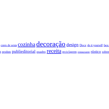
decoração
cozinha
design
Doce
cores de sexta
faça
do it yourself
receita
publieditorial
rústico
s
quadro
produto
reciclagem
restaurante
sobre