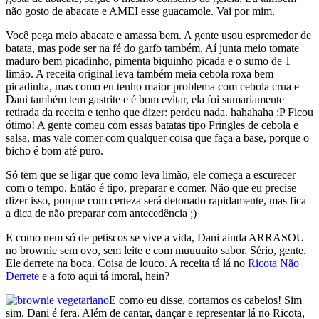
não gosto de abacate e AMEI esse guacamole. Vai por mim.
Você pega meio abacate e amassa bem. A gente usou espremedor de
batata, mas pode ser na fé do garfo também. Aí junta meio tomate
maduro bem picadinho, pimenta biquinho picada e o sumo de 1
limão. A receita original leva também meia cebola roxa bem
picadinha, mas como eu tenho maior problema com cebola crua e
Dani também tem gastrite e é bom evitar, ela foi sumariamente
retirada da receita e tenho que dizer: perdeu nada. hahahaha :P Ficou
ótimo! A gente comeu com essas batatas tipo Pringles de cebola e
salsa, mas vale comer com qualquer coisa que faça a base, porque o
bicho é bom até puro.
Só tem que se ligar que como leva limão, ele começa a escurecer
com o tempo. Então é tipo, preparar e comer. Não que eu precise
dizer isso, porque com certeza será detonado rapidamente, mas fica
a dica de não preparar com antecedência ;)
E como nem só de petiscos se vive a vida, Dani ainda ARRASOU
no brownie sem ovo, sem leite e com muuuuito sabor. Sério, gente.
Ele derrete na boca. Coisa de louco. A receita tá lá no
Ricota Não
Derrete
e a foto aqui tá imoral, hein?
E como eu disse, cortamos os cabelos! Sim
sim, Dani é fera. Além de cantar, dançar e representar lá no Ricota,