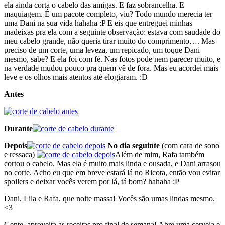
ela ainda corta o cabelo das amigas. E faz sobrancelha. E
maquiagem. É um pacote completo, viu? Todo mundo merecia ter
uma Dani na sua vida hahaha :P E eis que entreguei minhas
madeixas pra ela com a seguinte observação: estava com saudade do
meu cabelo grande, não queria tirar muito do comprimento…. Mas
preciso de um corte, uma leveza, um repicado, um toque Dani
mesmo, sabe? E ela foi com fé. Nas fotos pode nem parecer muito, e
na verdade mudou pouco pra quem vê de fora. Mas eu acordei mais
leve e os olhos mais atentos até elogiaram. :D
Antes
Durante
Depois
No dia seguinte
(com cara de sono
e ressaca)
Além de mim, Rafa também
cortou o cabelo. Mas ela é muito mais linda e ousada, e Dani arrasou
no corte. Acho eu que em breve estará lá no Ricota, então vou evitar
spoilers e deixar vocês verem por lá, tá bom? hahaha :P
Dani, Lila e Rafa, que noite massa! Vocês são umas lindas mesmo.
<3
Gente, aproveita as receitas pro final de semana! Abre uma cerveja e