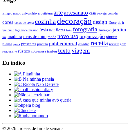
arte
artesanato
casa
amor
arquitetura
cerveja
comida
amigos
aniversário
decoração
cozinha
design
cores
Doce
cores de sexta
do it
fotografia
jardim
festa
flores
faça você mesmo
flor
ilustração
yourself
foto
novo uso
organização
mais de mim
madeira
moda
pintura
luz
receita
publieditorial
presentes
planta
quadro
produto
reciclagem
praia
texto
viagem
rústico
tambaú
restaurante
sobremesa
Eu indico
© 2026 - ideias de fim de semana