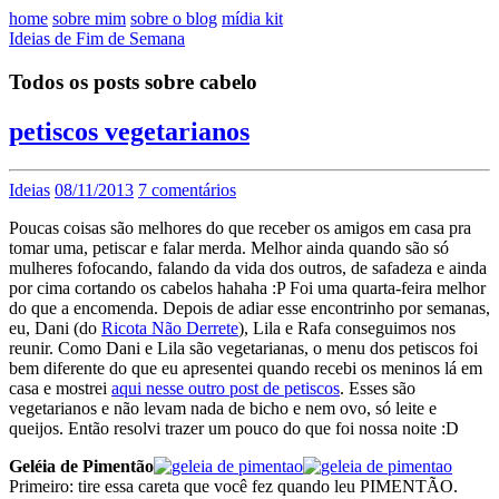
home
sobre mim
sobre o blog
mídia kit
Ideias de Fim de Semana
Todos os posts sobre cabelo
petiscos vegetarianos
Ideias
08/11/2013
7 comentários
Poucas coisas são melhores do que receber os amigos em casa pra
tomar uma, petiscar e falar merda. Melhor ainda quando são só
mulheres fofocando, falando da vida dos outros, de safadeza e ainda
por cima cortando os cabelos hahaha :P Foi uma quarta-feira melhor
do que a encomenda. Depois de adiar esse encontrinho por semanas,
eu, Dani (do
Ricota Não Derrete
), Lila e Rafa conseguimos nos
reunir. Como Dani e Lila são vegetarianas, o menu dos petiscos foi
bem diferente do que eu apresentei quando recebi os meninos lá em
casa e mostrei
aqui nesse outro post de petiscos
. Esses são
vegetarianos e não levam nada de bicho e nem ovo, só leite e
queijos. Então resolvi trazer um pouco do que foi nossa noite :D
Geléia de Pimentão
Primeiro: tire essa careta que você fez quando leu PIMENTÃO.