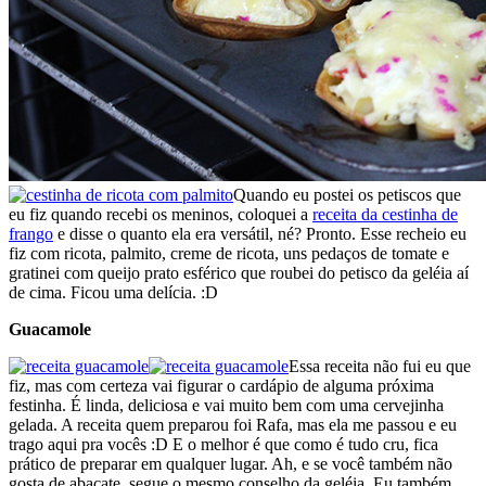
Quando eu postei os petiscos que
eu fiz quando recebi os meninos, coloquei a
receita da cestinha de
frango
e disse o quanto ela era versátil, né? Pronto. Esse recheio eu
fiz com ricota, palmito, creme de ricota, uns pedaços de tomate e
gratinei com queijo prato esférico que roubei do petisco da geléia aí
de cima. Ficou uma delícia. :D
Guacamole
Essa receita não fui eu que
fiz, mas com certeza vai figurar o cardápio de alguma próxima
festinha. É linda, deliciosa e vai muito bem com uma cervejinha
gelada. A receita quem preparou foi Rafa, mas ela me passou e eu
trago aqui pra vocês :D E o melhor é que como é tudo cru, fica
prático de preparar em qualquer lugar. Ah, e se você também não
gosta de abacate, segue o mesmo conselho da geléia. Eu também