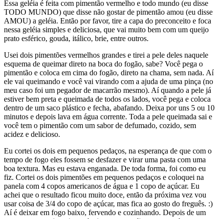
Essa geléia é feita com pimentão vermelho e todo mundo (eu disse
TODO MUNDO) que disse não gostar de pimentão amou (eu disse
AMOU) a geléia. Então por favor, tire a capa do preconceito e foca
nessa geléia simples e deliciosa, que vai muito bem com um queijo
prato esférico, gouda, itálico, brie, entre outros.
Usei dois pimentões vermelhos grandes e tirei a pele deles naquele
esquema de queimar direto na boca do fogão, sabe? Você pega o
pimentão e coloca em cima do fogão, direto na chama, sem nada. Aí
ele vai queimando e você vai virando com a ajuda de uma pinça (no
meu caso foi um pegador de macarrão mesmo). Aí quando a pele já
estiver bem preta e queimada de todos os lados, você pega e coloca
dentro de um saco plástico e fecha, abafando. Deixa por uns 5 ou 10
minutos e depois lava em água corrente. Toda a pele queimada sai e
você tem o pimentão com um sabor de defumado, cozido, sem
acidez e delicioso.
Eu cortei os dois em pequenos pedaços, na esperança de que com o
tempo de fogo eles fossem se desfazer e virar uma pasta com uma
boa textura. Mas eu estava enganada. De toda forma, foi como eu
fiz. Cortei os dois pimentões em pequenos pedaços e coloquei na
panela com 4 copos americanos de água e 1 copo de açúcar. Eu
achei que o resultado ficou muito doce, então da próxima vez vou
usar coisa de 3/4 do copo de açúcar, mas fica ao gosto do freguês. :)
Aí é deixar em fogo baixo, fervendo e cozinhando. Depois de um