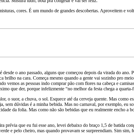
ícia. Mistura tudo, bota pra congelar e vai ser feliz.
 misturas, cores. É um mundo de grandes descobertas. Aproveitem e volt
é desde o ano passado, alguns que começou depois da virada do ano. 
 taca brilho na cara. Começa mesmo quando a gente vai sozinho pro meio
ndo vemos as pessoas indo comprar pão com flores na cabeça e camisas d
imo que der, porque infelizmente “no melhor da festa chega a quarta-f
calor, o suor, a chuva, o sol. Esquece até da cerveja quente. Mas como
ja, sem dúvidas é a minha bebida. Mas no carnaval, por exemplo, eu s
icidade da folia. Mas como não são bebidas que eu realmente encho a bo
ira prévia que eu fui esse ano, levei debaixo do braço 1,5 de
batida
cong
 verde e pelo cheiro, mas quando provavam se surpreendiam. Sim sim, 