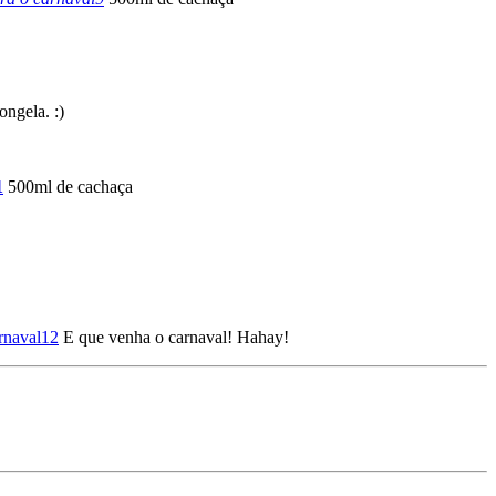
ongela. :)
500ml de cachaça
E que venha o carnaval! Hahay!