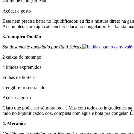
200ml de Curaçau Blue
Açúcar a gosto
Esse nem precisa bater no liquidificador, eu fiz a mistura direto na ga
Aí completa com água até encher e taca no congelador. É a
batida
mai
3. Vampiro Doidão
Saudosamente apelidado por Raul Seixas.
2 caixas de morango
4 limões expremidos
Folhas de hortelã
Gengibre fresco ralado
Açúcar a gosto
Claro que podia ser só morango… Mas com todos os ingredientes na m
tudo no liquidificador, coa, completa com água e bota pra congelar.
4. Mecânica
Cinéfilamente apelidada por Rommel, que foi a única pessoa que já 