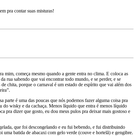
em pra contar suas misturas!
Pra mim, começa mesmo quando a gente entra no clima. E coloca as
 da rua sabendo que vai encontrar todo mundo, e se perder, e se
e chita, porque o carnaval é um estado de espírito que vai além dos
eira”.
 essa parte é uma das poucas que nós podemos fazer alguma coisa pra
ou do wisky e da cachaça. Menos líquido que entra é menos líquido
ca pra dizer que gosto, eu dou meus pulos pra deixar mais gostoso e
elada, que foi descongelando e eu fui bebendo, e fui distribuindo
foi uma
batida
de abacaxi com gelo verde (couve e hortelã) e gengibre.