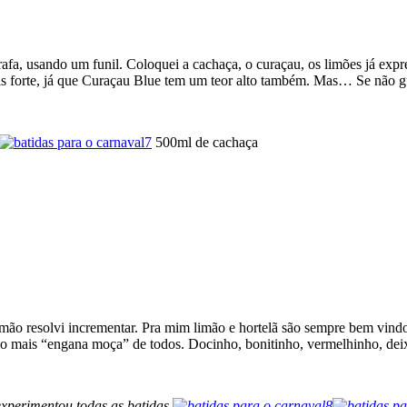
rrafa, usando um funil. Coloquei a cachaça, o curaçau, os limões já expre
s forte, já que Curaçau Blue tem um teor alto também. Mas… Se não g
500ml de cachaça
ão resolvi incrementar. Pra mim limão e hortelã são sempre bem vindo
 É o mais “engana moça” de todos. Docinho, bonitinho, vermelhinho, de
experimentou todas as
batidas
.