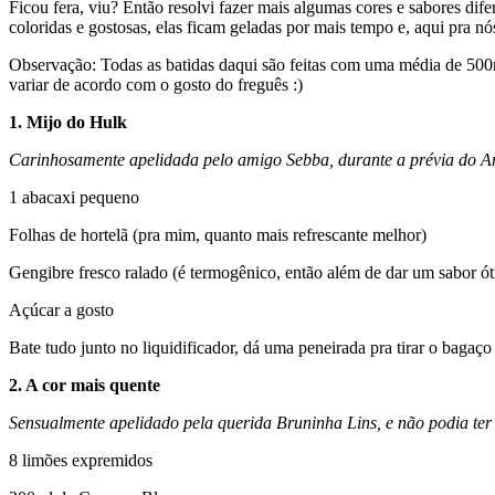
Ficou fera, viu? Então resolvi fazer mais algumas cores e sabores dife
coloridas e gostosas, elas ficam geladas por mais tempo e, aqui pra n
Observação: Todas as
batidas
daqui são feitas com uma média de 500ml
variar de acordo com o gosto do freguês :)
1. Mijo do Hulk
Carinhosamente apelidada pelo amigo Sebba, durante a prévia do A
1 abacaxi pequeno
Folhas de hortelã (pra mim, quanto mais refrescante melhor)
Gengibre fresco ralado (é termogênico, então além de dar um sabor óti
Açúcar a gosto
Bate tudo junto no liquidificador, dá uma peneirada pra tirar o bagaç
2. A cor mais quente
Sensualmente apelidado pela querida Bruninha Lins, e não podia te
8 limões expremidos