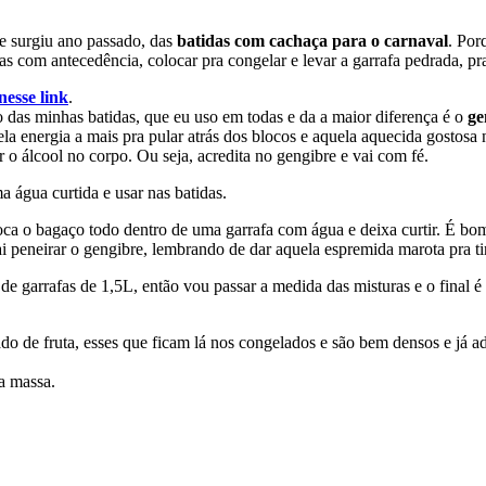
e surgiu ano passado, das
batidas com cachaça para o carnaval
. Por
das com antecedência, colocar pra congelar e levar a garrafa pedrada, p
nesse link
.
 das minhas batidas, que eu uso em todas e da a maior diferença é o
ge
uela energia a mais pra pular atrás dos blocos e aquela aquecida gostosa
o álcool no corpo. Ou seja, acredita no gengibre e vai com fé.
 água curtida e usar nas batidas.
oca o bagaço todo dentro de uma garrafa com água e deixa curtir. É bom
i peneirar o gengibre, lembrando de dar aquela espremida marota pra ti
 de garrafas de 1,5L, então vou passar a medida das misturas e o final
ado de fruta, esses que ficam lá nos congelados e são bem densos e já a
a massa.