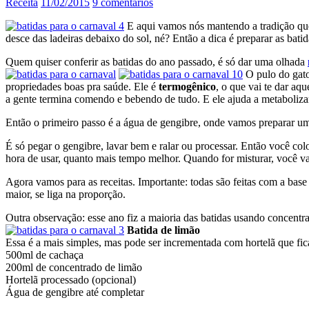
Receita
11/02/2015
9 comentários
E aqui vamos nós mantendo a tradição qu
desce das ladeiras debaixo do sol, né? Então a dica é preparar as bati
Quem quiser conferir as batidas do ano passado, é só dar uma olhada
O pulo do gato
propriedades boas pra saúde. Ele é
termogênico
, o que vai te dar aq
a gente termina comendo e bebendo de tudo. E ele ajuda a metabolizar 
Então o primeiro passo é a água de gengibre, onde vamos preparar uma
É só pegar o gengibre, lavar bem e ralar ou processar. Então você col
hora de usar, quanto mais tempo melhor. Quando for misturar, você va
Agora vamos para as receitas. Importante: todas são feitas com a base
maior, se liga na proporção.
Outra observação: esse ano fiz a maioria das batidas usando concentr
Batida de limão
Essa é a mais simples, mas pode ser incrementada com hortelã que fic
500ml de cachaça
200ml de concentrado de limão
Hortelã processado (opcional)
Água de gengibre até completar