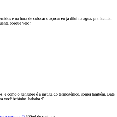
midos e na hora de colocar o açúcar eu já diluí na água, pra facilitar.
uenta porque veio?
s, e como o gengibre é a instiga do termogênico, somei também. Bate
ixa você bebinho. hahaha :P
500ml de cachaça