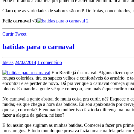
Pode ir tirando a cara feia pra pimenta e acreditar em mim: fica uma del
Claro que as variedades de sabores são mil! De frutas, concentrados,
Feliz carnaval <3
Curtir
Tweet
batidas para o carnaval
Ideias
24/02/2014
1 comentário
Em Recife já é carnaval. Alguns dizem que 
roupas coloridas, tira os sapatos velhos e confortáveis do armário, e
encontrar e se perder de novo. Dá pra ver que o carnaval começa qua
blocos. E quando a gente vê que começou, tem mais é que curtir o máx
No carnaval a gente abstrai de muita coisa pra curtir, né? Esquece o 
mudar, eis que chega a hora das
batidas
. Eu sou apaixonada por cerve
que sai, concorda? E enquanto mulher isso faz toda diferença na prat
fazer a alegria da galera, né isso?
E foi assim que sugiram as minhas
batidas
. Comecei a fazer pra prime
pros amigos. E todo mundo que provava fazia uma cara feia pela cor