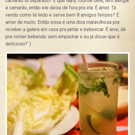
camarão tá separado? É que Nara, roomie dele, tem alergia
a camarão, então ele deixa de fora pra ela. É amor. Tá
vendo como tá lindo e serve bem 8 amigos felizes? É
amor de muito. Então essa é uma dica maravilhosa pra
receber a galera em casa pra jantar e bebeircar. É leve, dá
pra comer bebendo sem empachar e eu já disse que é
delicioso? :)