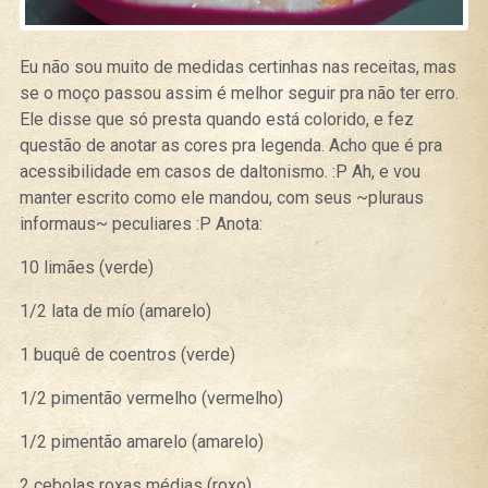
Eu não sou muito de medidas certinhas nas receitas, mas
se o moço passou assim é melhor seguir pra não ter erro.
Ele disse que só presta quando está colorido, e fez
questão de anotar as cores pra legenda. Acho que é pra
acessibilidade em casos de daltonismo. :P Ah, e vou
manter escrito como ele mandou, com seus ~pluraus
informaus~ peculiares :P Anota:
10 limães (verde)
1/2 lata de mío (amarelo)
1 buquê de coentros (verde)
1/2 pimentão vermelho (vermelho)
1/2 pimentão amarelo (amarelo)
2 cebolas roxas médias (roxo)