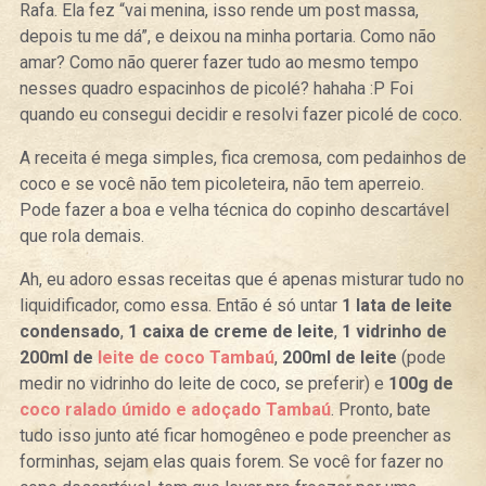
Rafa. Ela fez “vai menina, isso rende um post massa,
depois tu me dá”, e deixou na minha portaria. Como não
amar? Como não querer fazer tudo ao mesmo tempo
nesses quadro espacinhos de picolé? hahaha :P Foi
quando eu consegui decidir e resolvi fazer picolé de coco.
A receita é mega simples, fica cremosa, com pedainhos de
coco e se você não tem picoleteira, não tem aperreio.
Pode fazer a boa e velha técnica do copinho descartável
que rola demais.
Ah, eu adoro essas receitas que é apenas misturar tudo no
liquidificador, como essa. Então é só untar
1 lata de leite
condensado
,
1 caixa de creme de leite
,
1 vidrinho de
200ml de
leite de coco Tambaú
,
200ml de leite
(pode
medir no vidrinho do leite de coco, se preferir) e
100g de
coco ralado úmido e adoçado Tambaú
. Pronto, bate
tudo isso junto até ficar homogêneo e pode preencher as
forminhas, sejam elas quais forem. Se você for fazer no