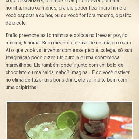
copo descartável, tem que levar pro freezer por uma
horinha, mais ou menos, pra ele poder ficar mais firme e
você espetar a colher, ou se você for fera mesmo, o palito
de picolé.
Então preenche as forminhas e coloca no freezer por, no
mínimo, 6 horas. Bom mesmo é deixar de um dia pro outro.
Aí o que você vai inventar com esse picolé, colega, só sua
imaginação pode dizer. Ele puro já é uma sobremesa
maravilhosa. Ele também pode ir junto com um bolo de
chocolate e uma calda, sabe? Imagina… E se você estiver
no clima de fazer uns bons drink, ele vai muito bem com
uma caipirinha!