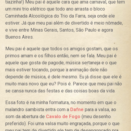
tiazinha!) Meu pai é aquele cara que ama carnaval, que tem
um mini trio elétrico que todo ano arrasta o bloco
Caminhada Alcoológica do Trio da Farra, seja onde ele
estiver. Já que meu pai além de divertido é meio nômade,
e vive entre Minas Gerais, Santos, São Paulo e agora
Buenos Aires.
Meu pai é aquele que todos os amigos gostam, que os
primos amam e os filhos então, nem se fala. Meu pai é
aquele que gosta de pagode, música sertaneja e o que
mais estiver tocando, porque a animação dele não
depende de música, é dele mesmo. Eu já disse que ele é
muito mais novo que eu? Pois é. Parece que meu pai não
se cansa nunca das festas e das coisas boas da vida.
Essa foto é na minha formatura, no momento em que o
malandro sambista entra com a
Dafne
para a valsa, ao
som da abertura de
Cavalo de Fogo
(meu desenho
preferido). Foi uma valsa muito engraçada, porque o que
meu pai tem de divertido ele tem de desengonçado pra