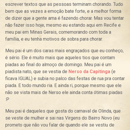
escrever textos que as pessoas terminam chorando. Tudo
bem que as vezes a emoção bate forte, e a melhor forma
de dizer que a gente ama é fazendo chorar. Mas vou tentar
não fazer isso hoje, mesmo eu estando aqui em Recife e
meu pai em Minas Gerais, comemorando com toda a
família, e eu tenha motivos de sobra para chorar.
Meu pai é um dos caras mais engraçados que eu conheço,
é sério. Ele é muito mais que aqueles tios que contam
piadas ao final do almoço de domingo. Meu pai é um
piadista nato, que se vestia de
Nerso da Capitinga
(e
ficava IGUAL) e subia no palco das festas de rua pra contar
piada. E todo mundo ria. E ainda ri, porque mesmo que ele
não se vista mais de Nerso ele ainda conta ótimas piadas
:P
Meu pai é daqueles que gosta do carnaval de Olinda, que
se veste de mulher e sai nas Virgens do Bairro Novo (eu
prometo que não vou falar de quando ele se vestiu de