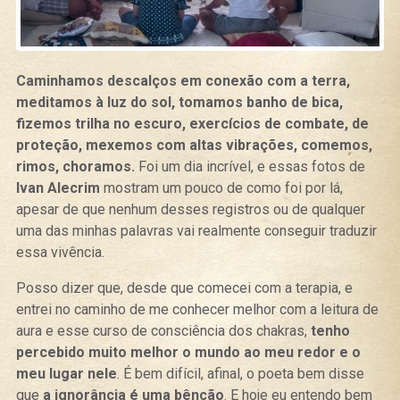
Caminhamos descalços em conexão com a terra,
meditamos à luz do sol, tomamos banho de bica,
fizemos trilha no escuro, exercícios de combate, de
proteção, mexemos com altas vibrações, comemos,
rimos, choramos.
Foi um dia incrível, e essas fotos de
Ivan Alecrim
mostram um pouco de como foi por lá,
apesar de que nenhum desses registros ou de qualquer
uma das minhas palavras vai realmente conseguir traduzir
essa vivência.
Posso dizer que, desde que comecei com a terapia, e
entrei no caminho de me conhecer melhor com a leitura de
aura e esse curso de consciência dos chakras,
tenho
percebido muito melhor o mundo ao meu redor e o
meu lugar nele
. É bem difícil, afinal, o poeta bem disse
que
a ignorância é uma bênção
. E hoje eu entendo bem