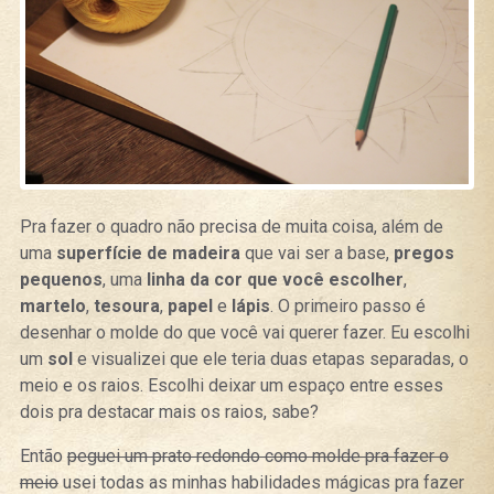
Pra fazer o quadro não precisa de muita coisa, além de
uma
superfície de madeira
que vai ser a base,
pregos
pequenos
, uma
linha da cor que você escolher
,
martelo
,
tesoura
,
papel
e
lápis
. O primeiro passo é
desenhar o molde do que você vai querer fazer. Eu escolhi
um
sol
e visualizei que ele teria duas etapas separadas, o
meio e os raios. Escolhi deixar um espaço entre esses
dois pra destacar mais os raios, sabe?
Então
peguei um prato redondo como molde pra fazer o
meio
usei todas as minhas habilidades mágicas pra fazer