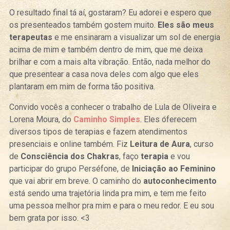
O resultado final tá aí, gostaram? Eu adorei e espero que
os presenteados também gostem muito.
Eles são meus
terapeutas
e me ensinaram a visualizar um sol de energia
acima de mim e também dentro de mim, que me deixa
brilhar e com a mais alta vibração. Então, nada melhor do
que presentear a casa nova deles com algo que eles
plantaram em mim de forma tão positiva.
Convido vocês a conhecer o trabalho de Lula de Oliveira e
Lorena Moura, do
Caminho Simples
. Eles oferecem
diversos tipos de terapias e fazem atendimentos
presenciais e online também. Fiz
Leitura de Aura
, curso
de
Consciência dos Chakras
, faço
terapia
e vou
participar do grupo Perséfone, de
Iniciação ao Feminino
que vai abrir em breve. O caminho do
autoconhecimento
está sendo uma trajetória linda pra mim, e tem me feito
uma pessoa melhor pra mim e para o meu redor. E eu sou
bem grata por isso. <3