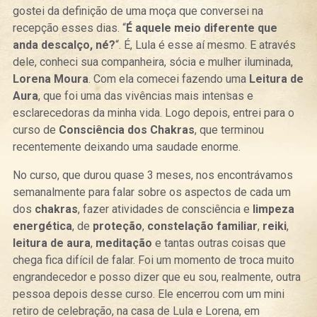
gostei da definição de uma moça que conversei na
recepção esses dias. “
É aquele meio diferente que
anda descalço, né?
“. É, Lula é esse aí mesmo. E através
dele, conheci sua companheira, sócia e mulher iluminada,
Lorena Moura
. Com ela comecei fazendo uma
Leitura de
Aura
, que foi uma das vivências mais intensas e
esclarecedoras da minha vida. Logo depois, entrei para o
curso de
Consciência dos Chakras
, que terminou
recentemente deixando uma saudade enorme.
No curso, que durou quase 3 meses, nos encontrávamos
semanalmente para falar sobre os aspectos de cada um
dos
chakras
, fazer atividades de consciência e
limpeza
energética
, de
proteção
,
constelação familiar
,
reiki
,
leitura de aura
,
meditação
e tantas outras coisas que
chega fica difícil de falar. Foi um momento de troca muito
engrandecedor e posso dizer que eu sou, realmente, outra
pessoa depois desse curso. Ele encerrou com um mini
retiro de celebração, na casa de Lula e Lorena, em