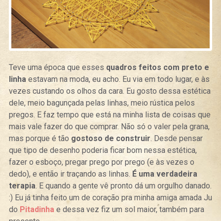
Teve uma época que esses
quadros feitos com preto e
linha
estavam na moda, eu acho. Eu via em todo lugar, e às
vezes custando os olhos da cara. Eu gosto dessa estética
dele, meio bagunçada pelas linhas, meio rústica pelos
pregos. E faz tempo que está na minha lista de coisas que
mais vale fazer do que comprar. Não só o valer pela grana,
mas porque é tão
gostoso de construir
. Desde pensar
que tipo de desenho poderia ficar bom nessa estética,
fazer o esboço, pregar prego por prego (e às vezes o
dedo), e então ir traçando as linhas.
É uma verdadeira
terapia
. E quando a gente vê pronto dá um orgulho danado.
:) Eu já tinha feito um de coração pra minha amiga amada Ju
do
Pitadinha
e dessa vez fiz um sol maior, também para