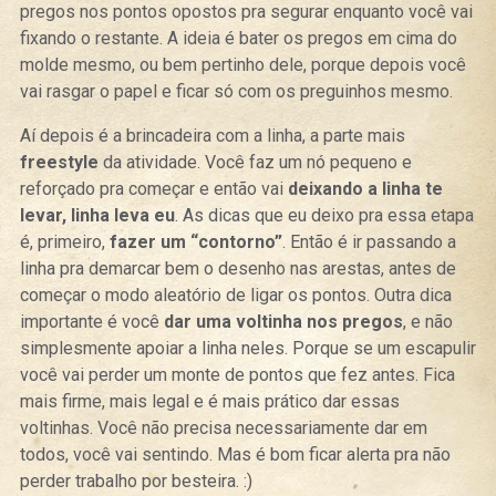
pregos nos pontos opostos pra segurar enquanto você vai
fixando o restante. A ideia é bater os pregos em cima do
molde mesmo, ou bem pertinho dele, porque depois você
vai rasgar o papel e ficar só com os preguinhos mesmo.
Aí depois é a brincadeira com a linha, a parte mais
freestyle
da atividade. Você faz um nó pequeno e
reforçado pra começar e então vai
deixando a linha te
levar, linha leva eu
. As dicas que eu deixo pra essa etapa
é, primeiro,
fazer um “contorno”
. Então é ir passando a
linha pra demarcar bem o desenho nas arestas, antes de
começar o modo aleatório de ligar os pontos. Outra dica
importante é você
dar uma voltinha nos pregos
, e não
simplesmente apoiar a linha neles. Porque se um escapulir
você vai perder um monte de pontos que fez antes. Fica
mais firme, mais legal e é mais prático dar essas
voltinhas. Você não precisa necessariamente dar em
todos, você vai sentindo. Mas é bom ficar alerta pra não
perder trabalho por besteira. :)