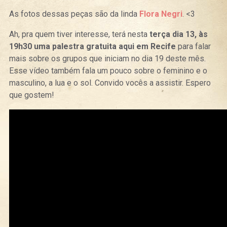
As fotos dessas peças são da linda
Flora Negri
. <3
Ah, pra quem tiver interesse, terá nesta
terça dia 13, às
19h30 uma palestra gratuita aqui em Recife
para falar
mais sobre os grupos que iniciam no dia 19 deste mês.
Esse vídeo também fala um pouco sobre o feminino e o
masculino, a lua e o sol. Convido vocês a assistir. Espero
que gostem!