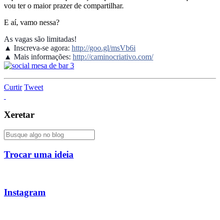
vou ter o maior prazer de compartilhar.
E aí, vamo nessa?
As vagas são limitadas!
▲ Inscreva-se agora:
http://goo.gl/msVb6i
▲ Mais informações:
http://caminocriativo.com/
Curtir
Tweet
Xeretar
Trocar uma ideia
Instagram