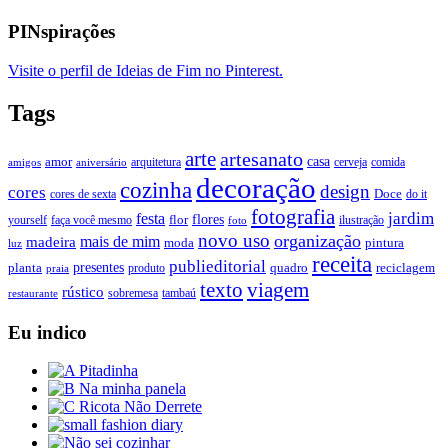
PINspirações
Visite o perfil de Ideias de Fim no Pinterest.
Tags
arte
artesanato
casa
amor
arquitetura
cerveja
comida
amigos
aniversário
decoração
cozinha
design
cores
Doce
cores de sexta
do it
fotografia
jardim
festa
flores
faça você mesmo
flor
ilustração
yourself
foto
novo uso
organização
mais de mim
madeira
moda
pintura
luz
receita
publieditorial
presentes
planta
quadro
produto
reciclagem
praia
texto
viagem
rústico
tambaú
restaurante
sobremesa
Eu indico