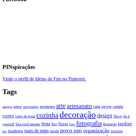
PINspirações
Visite o perfil de Ideias de Fim no Pinterest.
Tags
arte
artesanato
casa
amor
arquitetura
cerveja
comida
amigos
aniversário
decoração
cozinha
design
cores
Doce
cores de sexta
do it
fotografia
jardim
festa
flores
faça você mesmo
flor
ilustração
yourself
foto
novo uso
organização
mais de mim
madeira
moda
pintura
luz