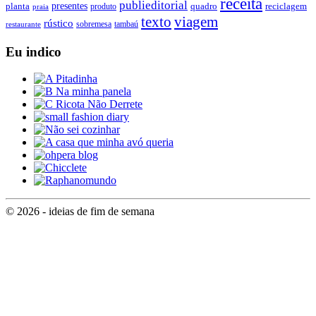
receita
publieditorial
presentes
planta
quadro
produto
reciclagem
praia
texto
viagem
rústico
tambaú
restaurante
sobremesa
Eu indico
© 2026 - ideias de fim de semana