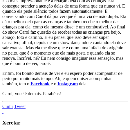
E o mais impressionante é a relação dela com as crianças. Ela
consegue prender a atenção delas de uma forma que eu nunca vi. E
quando ela pede silêncio todos fazem automaticamente. E
conversando com Carol dá pra ver que é uma via de mão dupla. Ela
dá o melhor dela para as crianças e também recebe o melhor das
crianças pra ela, como ela mesma disse: é um combustível. Ao final
do show Carol faz questão de receber todas as crianças pra beijo,
abraço, foto e carinho. E eu pensei que isso deve ser super
cansativo, afinal, depois de um show dançando e cantando ela deve
sair exausta. Mas ela me disse que é como uma lufada de oxigênio
no peito, que é o momento que ela mais gosta e quando ela se
renova. Incrível, né? Eu nem consigo imaginar essa sensação, mas
que é bonito de ver, isso é.
Enfim, foi bonito demais de ver e eu espero poder acompanhar de
perto por muito mais tempo. Ah, e quem quiser acompanhar
também, tem o
Facebook
e o
Instagram
dela.
Carol, você é demais. Parabéns!
Curtir
Tweet
Xeretar