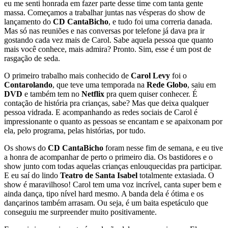
eu me senti honrada em fazer parte desse time com tanta gente
massa. Começamos a trabalhar juntas nas vésperas do show de
lançamento do
CD CantaBicho
, e tudo foi uma correria danada.
Mas só nas reuniões e nas conversas por telefone já dava pra ir
gostando cada vez mais de Carol. Sabe aquela pessoa que quanto
mais você conhece, mais admira? Pronto. Sim, esse é um post de
rasgação de seda.
O primeiro trabalho mais conhecido de
Carol Levy
foi o
Contarolando
, que teve uma temporada na
Rede Globo
, saiu em
DVD
e também tem no
Netflix
pra quem quiser conhecer. É
contação de história pra crianças, sabe? Mas que deixa qualquer
pessoa vidrada. E acompanhando as redes sociais de Carol é
impressionante o quanto as pessoas se encantam e se apaixonam por
ela, pelo programa, pelas histórias, por tudo.
Os shows do
CD CantaBicho
foram nesse fim de semana, e eu tive
a honra de acompanhar de perto o primeiro dia. Os bastidores e o
show junto com todas aquelas crianças enlouquecidas pra participar.
E eu saí do lindo
Teatro de Santa Isabel
totalmente extasiada. O
show é maravilhoso! Carol tem uma voz incrível, canta super bem e
ainda dança, tipo nível hard mesmo. A banda dela é ótima e os
dançarinos também arrasam. Ou seja, é um baita espetáculo que
conseguiu me surpreender muito positivamente.