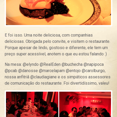
E foi isso. Uma noite deliciosa, com companhias
deliciosas. Obrigada pelo convite, e visitem o restaurante.
Porque apesar de lindo, gostoso e diferente, ele tem um
preço super acessível, anotem o que eu estou falando :)
Na mesa: @elyndo @RealEden @buchecha @napipoca
@pcab @danosse @marcelapam @entojo @carolburgo,
nossa anfitriã @claudiagiane e os simpáticos assessores
de comunicação do restaurante. Foi divertidíssimo, valeu!