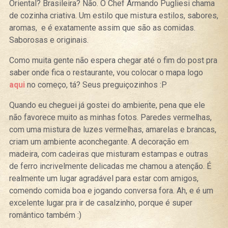
Oriental? Brasileira? Não. O Chef Armando Pugliesi chama
de cozinha criativa. Um estilo que mistura estilos, sabores,
aromas, e é exatamente assim que são as comidas.
Saborosas e originais.
Como muita gente não espera chegar até o fim do post pra
saber onde fica o restaurante, vou colocar o mapa logo
aqui
no começo, tá? Seus preguiçozinhos :P
Quando eu cheguei já gostei do ambiente, pena que ele
não favorece muito as minhas fotos. Paredes vermelhas,
com uma mistura de luzes vermelhas, amarelas e brancas,
criam um ambiente aconchegante. A decoração em
madeira, com cadeiras que misturam estampas e outras
de ferro incrivelmente delicadas me chamou a atenção. É
realmente um lugar agradável para estar com amigos,
comendo comida boa e jogando conversa fora. Ah, e é um
excelente lugar pra ir de casalzinho, porque é super
romântico também :)