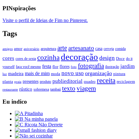
PINspirações
Visite o perfil de Ideias de Fim no Pinterest.
Tags
arte
artesanato
casa
amor
arquitetura
cerveja
comida
amigos
aniversário
decoração
cozinha
design
cores
Doce
cores de sexta
do it
fotografia
jardim
festa
flores
faça você mesmo
flor
ilustração
yourself
foto
novo uso
organização
mais de mim
madeira
moda
pintura
luz
receita
publieditorial
presentes
planta
quadro
produto
reciclagem
praia
texto
viagem
rústico
tambaú
restaurante
sobremesa
Eu indico