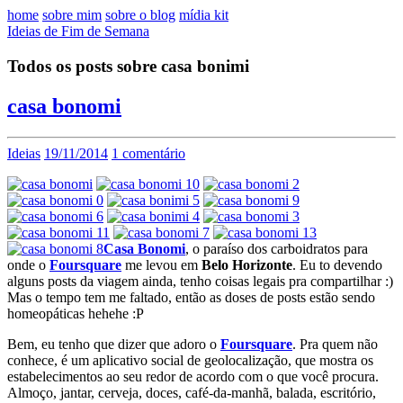
home
sobre mim
sobre o blog
mídia kit
Ideias de Fim de Semana
Todos os posts sobre casa bonimi
casa bonomi
Ideias
19/11/2014
1 comentário
Casa Bonomi
, o paraíso dos carboidratos para
onde o
Foursquare
me levou em
Belo Horizonte
. Eu to devendo
alguns posts da viagem ainda, tenho coisas legais pra compartilhar :)
Mas o tempo tem me faltado, então as doses de posts estão sendo
homeopáticas hehehe :P
Bem, eu tenho que dizer que adoro o
Foursquare
. Pra quem não
conhece, é um aplicativo social de geolocalização, que mostra os
estabelecimentos ao seu redor de acordo com o que você procura.
Almoço, jantar, cerveja, doces, café-da-manhã, balada, escritório,