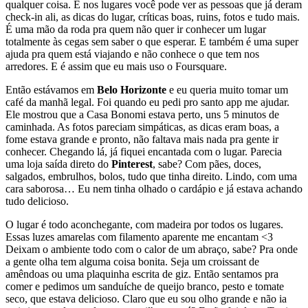
qualquer coisa. E nos lugares você pode ver as pessoas que já deram
check-in ali, as dicas do lugar, críticas boas, ruins, fotos e tudo mais.
É uma mão da roda pra quem não quer ir conhecer um lugar
totalmente às cegas sem saber o que esperar. E também é uma super
ajuda pra quem está viajando e não conhece o que tem nos
arredores. E é assim que eu mais uso o Foursquare.
Então estávamos em
Belo Horizonte
e eu queria muito tomar um
café da manhã legal. Foi quando eu pedi pro santo app me ajudar.
Ele mostrou que a Casa Bonomi estava perto, uns 5 minutos de
caminhada. As fotos pareciam simpáticas, as dicas eram boas, a
fome estava grande e pronto, não faltava mais nada pra gente ir
conhecer. Chegando lá, já fiquei encantada com o lugar. Parecia
uma loja saída direto do
Pinterest
, sabe? Com pães, doces,
salgados, embrulhos, bolos, tudo que tinha direito. Lindo, com uma
cara saborosa… Eu nem tinha olhado o cardápio e já estava achando
tudo delicioso.
O lugar é todo aconchegante, com madeira por todos os lugares.
Essas luzes amarelas com filamento aparente me encantam <3
Deixam o ambiente todo com o calor de um abraço, sabe? Pra onde
a gente olha tem alguma coisa bonita. Seja um croissant de
amêndoas ou uma plaquinha escrita de giz. Então sentamos pra
comer e pedimos um sanduíche de queijo branco, pesto e tomate
seco, que estava delicioso. Claro que eu sou olho grande e não ia