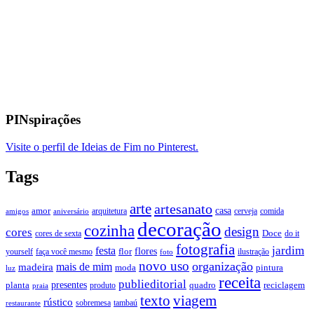
PINspirações
Visite o perfil de Ideias de Fim no Pinterest.
Tags
arte
artesanato
casa
amor
arquitetura
cerveja
comida
amigos
aniversário
decoração
cozinha
design
cores
Doce
cores de sexta
do it
fotografia
jardim
festa
flores
faça você mesmo
flor
ilustração
yourself
foto
novo uso
organização
mais de mim
madeira
moda
pintura
luz
receita
publieditorial
presentes
planta
quadro
produto
reciclagem
praia
texto
viagem
rústico
tambaú
restaurante
sobremesa