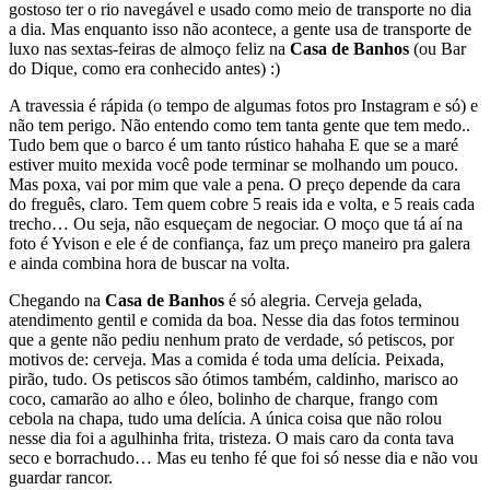
gostoso ter o rio navegável e usado como meio de transporte no dia
a dia. Mas enquanto isso não acontece, a gente usa de transporte de
luxo nas sextas-feiras de almoço feliz na
Casa de Banhos
(ou Bar
do Dique, como era conhecido antes) :)
A travessia é rápida (o tempo de algumas fotos pro Instagram e só) e
não tem perigo. Não entendo como tem tanta gente que tem medo..
Tudo bem que o barco é um tanto rústico hahaha E que se a maré
estiver muito mexida você pode terminar se molhando um pouco.
Mas poxa, vai por mim que vale a pena. O preço depende da cara
do freguês, claro. Tem quem cobre 5 reais ida e volta, e 5 reais cada
trecho… Ou seja, não esqueçam de negociar. O moço que tá aí na
foto é Yvison e ele é de confiança, faz um preço maneiro pra galera
e ainda combina hora de buscar na volta.
Chegando na
Casa de Banhos
é só alegria. Cerveja gelada,
atendimento gentil e comida da boa. Nesse dia das fotos terminou
que a gente não pediu nenhum prato de verdade, só petiscos, por
motivos de: cerveja. Mas a comida é toda uma delícia. Peixada,
pirão, tudo. Os petiscos são ótimos também, caldinho, marisco ao
coco, camarão ao alho e óleo, bolinho de charque, frango com
cebola na chapa, tudo uma delícia. A única coisa que não rolou
nesse dia foi a agulhinha frita, tristeza. O mais caro da conta tava
seco e borrachudo… Mas eu tenho fé que foi só nesse dia e não vou
guardar rancor.