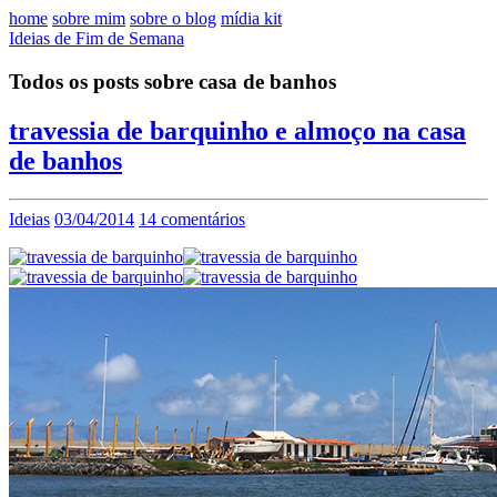
home
sobre mim
sobre o blog
mídia kit
Ideias de Fim de Semana
Todos os posts sobre casa de banhos
travessia de barquinho e almoço na casa
de banhos
Ideias
03/04/2014
14 comentários