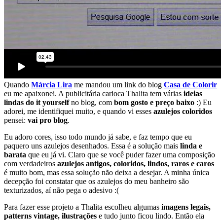
Quando
Márcia Lira
me mandou um link do blog
Casa de Colorir
eu me apaixonei. A publicitária carioca Thalita tem várias
ideias
lindas do it yourself
no blog, com
bom gosto e preço baixo
:) Eu
adorei, me identifiquei muito, e quando vi esses
azulejos coloridos
pensei:
vai pro blog
.
Eu adoro cores, isso todo mundo já sabe, e faz tempo que eu
paquero uns azulejos desenhados. Essa é a solução mais
linda e
barata
que eu já vi. Claro que se você puder fazer uma composição
com verdadeiros
azulejos antigos, coloridos, lindos, raros e caros
é muito bom, mas essa solução não deixa a desejar. A minha única
decepção foi constatar que os azulejos do meu banheiro são
texturizados, aí não pega o adesivo :(
Para fazer esse projeto a Thalita escolheu algumas
imagens legais,
patterns vintage, ilustrações
e tudo junto ficou lindo. Então ela