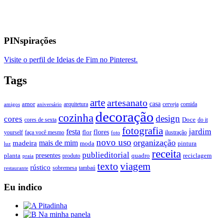
PINspirações
Visite o perfil de Ideias de Fim no Pinterest.
Tags
arte
artesanato
casa
amor
arquitetura
cerveja
comida
amigos
aniversário
decoração
cozinha
design
cores
Doce
cores de sexta
do it
fotografia
jardim
festa
flores
faça você mesmo
flor
ilustração
yourself
foto
novo uso
organização
mais de mim
madeira
moda
pintura
luz
receita
publieditorial
presentes
planta
quadro
produto
reciclagem
praia
texto
viagem
rústico
tambaú
restaurante
sobremesa
Eu indico