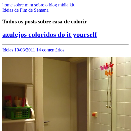
home
sobre mim
sobre o blog
mídia kit
Ideias de Fim de Semana
Todos os posts sobre casa de colorir
azulejos coloridos do it yourself
Ideias
10/03/2011
14 comentários