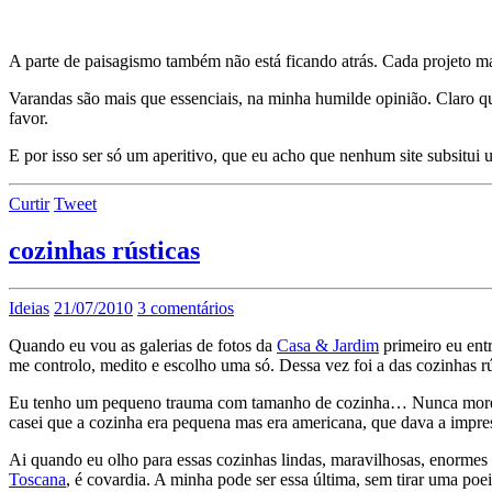
A parte de paisagismo também não está ficando atrás. Cada projeto ma
Varandas são mais que essenciais, na minha humilde opinião. Claro q
favor.
E por isso ser só um aperitivo, que eu acho que nenhum site subsitui 
Curtir
Tweet
cozinhas rústicas
Ideias
21/07/2010
3 comentários
Quando eu vou as galerias de fotos da
Casa & Jardim
primeiro eu ent
me controlo, medito e escolho uma só. Dessa vez foi a das cozinhas rú
Eu tenho um pequeno trauma com tamanho de cozinha… Nunca morei n
casei que a cozinha era pequena mas era americana, que dava a impre
Ai quando eu olho para essas cozinhas lindas, maravilhosas, enorme
Toscana
, é covardia. A minha pode ser essa última, sem tirar uma poe