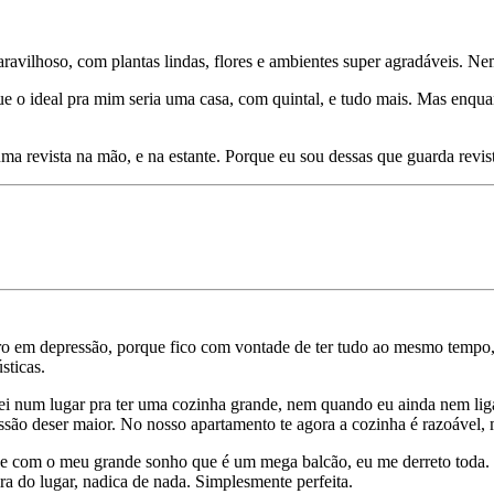
ravilhoso, com plantas lindas, flores e ambientes super agradáveis. Ne
ue o ideal pra mim seria uma casa, com quintal, e tudo mais. Mas enqu
uma revista na mão, e na estante. Porque eu sou dessas que guarda revis
ro em depressão, porque fico com vontade de ter tudo ao mesmo tempo, 
sticas.
um lugar pra ter uma cozinha grande, nem quando eu ainda nem ligava
ssão deser maior. No nosso apartamento te agora a cozinha é razoável,
s e com o meu grande sonho que é um mega balcão, eu me derreto toda. 
ira do lugar, nadica de nada. Simplesmente perfeita.