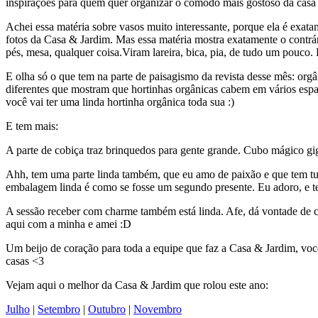
inspirações para quem quer organizar o cômodo mais gostoso da casa 
Achei essa matéria sobre vasos muito interessante, porque ela é exata
fotos da Casa & Jardim. Mas essa matéria mostra exatamente o contrár
pés, mesa, qualquer coisa.Viram lareira, bica, pia, de tudo um pouco. 
E olha só o que tem na parte de paisagismo da revista desse mês: orgâ
diferentes que mostram que hortinhas orgânicas cabem em vários espa
você vai ter uma linda hortinha orgânica toda sua :)
E tem mais:
A parte de cobiça traz brinquedos para gente grande. Cubo mágico gi
Ahh, tem uma parte linda também, que eu amo de paixão e que tem tu
embalagem linda é como se fosse um segundo presente. Eu adoro, e tem
A sessão receber com charme também está linda. Afe, dá vontade de c
aqui com a minha e amei :D
Um beijo de coração para toda a equipe que faz a Casa & Jardim, você
casas <3
Vejam aqui o melhor da Casa & Jardim que rolou este ano:
Julho
|
Setembro
|
Outubro
|
Novembro