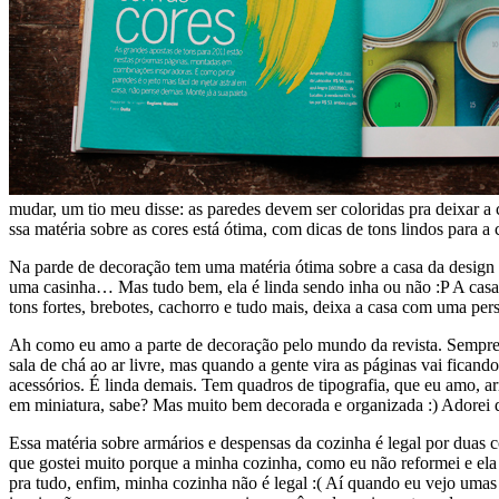
mudar, um tio meu disse: as paredes devem ser coloridas pra deixar a 
ssa matéria sobre as cores está ótima, com dicas de tons lindos para a
Na parde de decoração tem uma matéria ótima sobre a casa da design
uma casinha… Mas tudo bem, ela é linda sendo inha ou não :P A casa t
tons fortes, brebotes, cachorro e tudo mais, deixa a casa com uma per
Ah como eu amo a parte de decoração pelo mundo da revista. Sempre t
sala de chá ao ar livre, mas quando a gente vira as páginas vai fica
acessórios. É linda demais. Tem quadros de tipografia, que eu amo, ar
em miniatura, sabe? Mas muito bem decorada e organizada :) Adorei 
Essa matéria sobre armários e despensas da cozinha é legal por duas co
que gostei muito porque a minha cozinha, como eu não reformei e ela 
pra tudo, enfim, minha cozinha não é legal :( Aí quando eu vejo uma