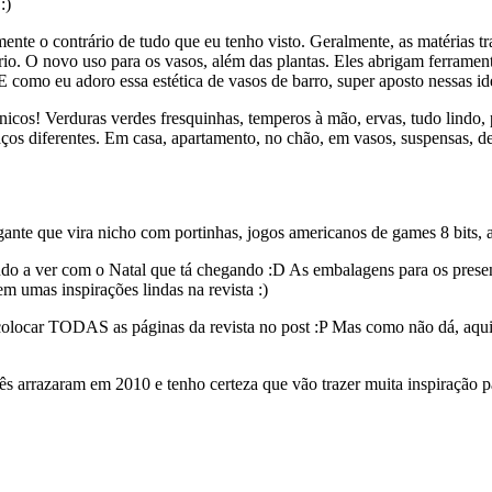
:)
mente o contrário de tudo que eu tenho visto. Geralmente, as matérias 
io. O novo uso para os vasos, além das plantas. Eles abrigam ferramen
E como eu adoro essa estética de vasos de barro, super aposto nessas ide
nicos! Verduras verdes fresquinhas, temperos à mão, ervas, tudo lindo, p
ços diferentes. Em casa, apartamento, no chão, em vasos, suspensas, d
gante que vira nicho com portinhas, jogos americanos de games 8 bits,
do a ver com o Natal que tá chegando :D As embalagens para os prese
 umas inspirações lindas na revista :)
olocar TODAS as páginas da revista no post :P Mas como não dá, aqui 
s arrazaram em 2010 e tenho certeza que vão trazer muita inspiração p