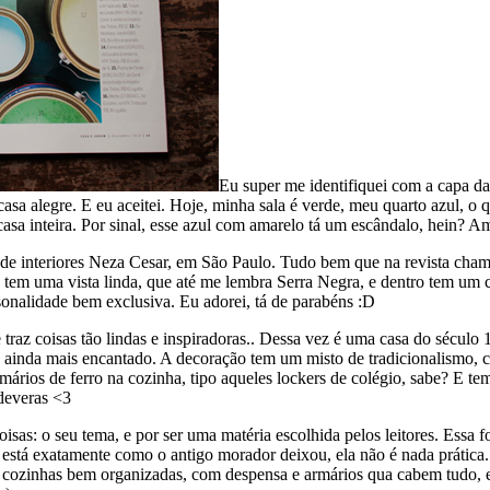
Eu super me identifiquei com a capa d
casa alegre. E eu aceitei. Hoje, minha sala é verde, meu quarto azul, o 
 casa inteira. Por sinal, esse azul com amarelo tá um escândalo, hein? A
 de interiores Neza Cesar, em São Paulo. Tudo bem que na revista cha
em uma vista linda, que até me lembra Serra Negra, e dentro tem um co
sonalidade bem exclusiva. Eu adorei, tá de parabéns :D
raz coisas tão lindas e inspiradoras.. Dessa vez é uma casa do século 
ndo ainda mais encantado. A decoração tem um misto de tradicionalismo,
mários de ferro na cozinha, tipo aqueles lockers de colégio, sabe? E te
deveras <3
isas: o seu tema, e por ser uma matéria escolhida pelos leitores. Essa 
está exatamente como o antigo morador deixou, ela não é nada prática. 
s cozinhas bem organizadas, com despensa e armários qua cabem tudo, eu