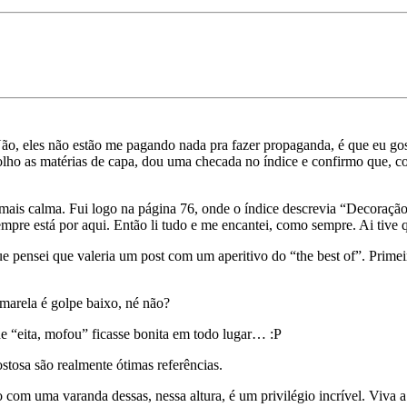
Não, eles não estão me pagando nada pra fazer propaganda, é que eu go
a, olho as matérias de capa, dou uma checada no índice e confirmo que,
 mais calma. Fui logo na página 76, onde o índice descrevia “Decoraç
empre está por aqui. Então li tudo e me encantei, como sempre. Ai tiv
ue pensei que valeria um post com um aperitivo do “the best of”. Primei
amarela é golpe baixo, né não?
e “eita, mofou” ficasse bonita em todo lugar… :P
gostosa são realmente ótimas referências.
om uma varanda dessas, nessa altura, é um privilégio incrível. Viva a 