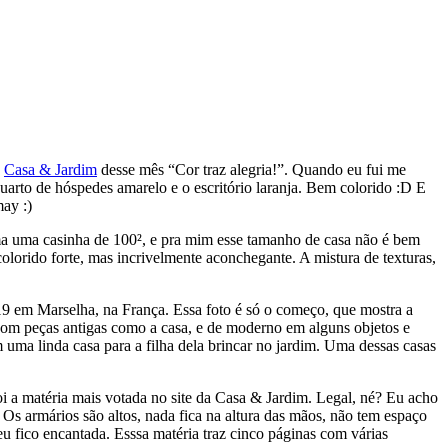
a
Casa & Jardim
desse mês “Cor traz alegria!”. Quando eu fui me
quarto de hóspedes amarelo e o escritório laranja. Bem colorido :D E
may :)
ma uma casinha de 100², e pra mim esse tamanho de casa não é bem
lorido forte, mas incrivelmente aconchegante. A mistura de texturas,
19 em Marselha, na França. Essa foto é só o começo, que mostra a
 com peças antigas como a casa, e de moderno em alguns objetos e
m uma linda casa para a filha dela brincar no jardim. Uma dessas casas
foi a matéria mais votada no site da Casa & Jardim. Legal, né? Eu acho
Os armários são altos, nada fica na altura das mãos, não tem espaço
 fico encantada. Esssa matéria traz cinco páginas com várias