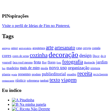
PINspirações
Visite o perfil de Ideias de Fim no Pinterest.
Tags
arte
artesanato
casa
amor
arquitetura
cerveja
comida
amigos
aniversário
decoração
cozinha
design
cores
Doce
cores de sexta
do it
fotografia
jardim
festa
flores
faça você mesmo
flor
ilustração
yourself
foto
novo uso
organização
mais de mim
madeira
moda
pintura
luz
receita
publieditorial
presentes
planta
quadro
produto
reciclagem
praia
texto
viagem
rústico
tambaú
restaurante
sobremesa
Eu indico