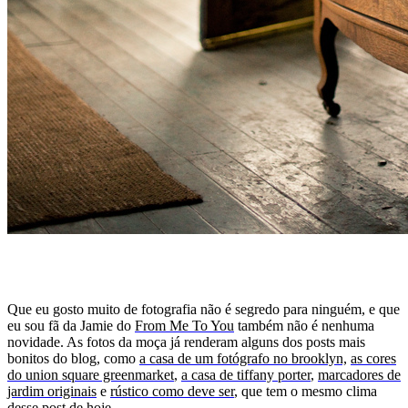
Que eu gosto muito de fotografia não é segredo para ninguém, e que
eu sou fã da Jamie do
From Me To You
também não é nenhuma
novidade. As fotos da moça já renderam alguns dos posts mais
bonitos do blog, como
a casa de um fotógrafo no brooklyn,
as cores
do union square greenmarket
,
a casa de tiffany porter
,
marcadores de
jardim originais
e
rústico como deve ser
, que tem o mesmo clima
desse post de hoje.