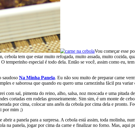
Vou começar esse pos
cebola tem que estar muito refogada, muito assada, muito cozida, qua
 O temperinho especial é todo dela. Então se você, assim como eu, tem 
do saudoso
Na Minha Panela
. Eu não sou muito de preparar carne ver
imples e saborosa que quando eu quero uma carnezinha fácil pra variar o
ei com sal, pimenta do reino, alho, salsa, noz moscada e uma pitada de
andes cortadas em rodelas grosseiramente. Sim sim, é um monte de cebo
erada por cima, colocar uns anéis da cebola por cima dela e pronto. Fe
i por mim ;)
e abrir a panela para a surpresa. A cebola está assim, toda molinha, nu
a na panela, jogar por cima da carne e finalizar no forno. Mas, aqui pra