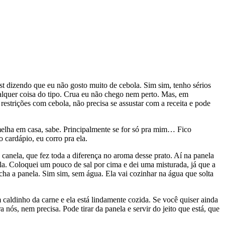
t dizendo que eu não gosto muito de cebola. Sim sim, tenho sérios
lquer coisa do tipo. Crua eu não chego nem perto. Mas, em
restrições com cebola, não precisa se assustar com a receita e pode
melha em casa, sabe. Principalmente se for só pra mim… Fico
 cardápio, eu corro pra ela.
 canela, que fez toda a diferença no aroma desse prato. Aí na panela
la. Coloquei um pouco de sal por cima e dei uma misturada, já que a
cha a panela. Sim sim, sem água. Ela vai cozinhar na água que solta
m caldinho da carne e ela está lindamente cozida. Se você quiser ainda
 nós, nem precisa. Pode tirar da panela e servir do jeito que está, que