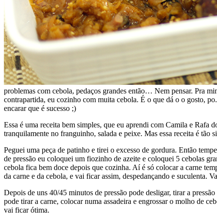
problemas com cebola, pedaços grandes então… Nem pensar. Pra mim, 
contrapartida, eu cozinho com muita cebola. É o que dá o o gosto, po.
encarar que é sucesso ;)
Essa é uma receita bem simples, que eu aprendi com Camila e Rafa 
tranquilamente no franguinho, salada e peixe. Mas essa receita é tão s
Peguei uma peça de patinho e tirei o excesso de gordura. Então temper
de pressão eu coloquei um fiozinho de azeite e coloquei 5 cebolas gr
cebola fica bem doce depois que cozinha. Aí é só colocar a carne temp
da carne e da cebola, e vai ficar assim, despedançando e suculenta. Va
Depois de uns 40/45 minutos de pressão pode desligar, tirar a pressão 
pode tirar a carne, colocar numa assadeira e engrossar o molho de cebol
vai ficar ótima.