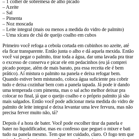
– 1 colher de sobremesa de alho picado
– Azeite
– Sal
– Pimenta
– Noz moscada
– Leite integral (mais ou menos a medida do vidro de palmito)
– Uma xícara de chá de queijo coalho em cubos
Primeiro você refoga a cebola cortada em cubinhos no azeite, até
ela ficar transparente. Então junta o alho e dá aquela mexida. Então
você vai pegar o palmito, tirar toda a água, dar uma lavada pra tirar
o excesso de conserva e picar ele em pedacinhos (eu já comprei
picado porque, além de mais barato, pra essa receita ele é bem
prático). Aí mistura o palmito na panela e deixa refogar bem.
Quando estiver bem misturado, coloca água suficiente pra cobrir
tudo e deixa cozinhar bem com a panela tapada. Já pode ir dando
uma temperada com pimenta, mas o sal acho melhor deixar pra
colocar no final, já que o queijo coalho e o próprio palmito já são
mais salgados. Então você pode adicionar meia medida do vidro de
palmito de leite integral e deixa levantar uma leve fervura, mas não
precisa ferver muito não, tá?
Depois é a hora de bater. Você pode escolher tirar da panela e
bater no liquidificador, mas eu confesso que peguei o mixer e bati
tudo na panela mesmo. Tem que ter cuidado, claro. O fogo tem que