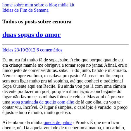
home
sobre mim
sobre o blog
mídia kit
Ideias de Fim de Semana
Todos os posts sobre cenoura
duas sopas do amor
Ideias
23/10/2012
6 comentários
Eu nunca fui muito fã de sopa, sabe. Acho que porque quando eu
era criança mamãe me obrigava a tomar sopa no jantar. Afinal, era o
único jeito de comer verduras, sabe. Tudo junto, batido e misturado.
Nem sempre era bom, mas dava pro gasto. Aí passei muito tempo
sem nem ligar muito pra tal sopinha, até que conheci o tradicional
Sopa Quente aqui em Recife. Eu ainda vou pra lá com uma câmera
decente pra fazer um post, porque a iluminação aconchegante do
lugar não favorece as minhas fotos de celular. Mas aqui dá pra ver
uma
sopa gratinada de queijo com alho
de lá que olha, eu vou te
contar viu. Incrível. O lugar é simples, o cardápio é variado, o preço
é justo e tudo é muito, muito gostoso.
Aí lembram da minha
queda de patins
? Pronto. É que nem ficar
doente, né. Dá aquela vontade de receber uma manha, um carinho,