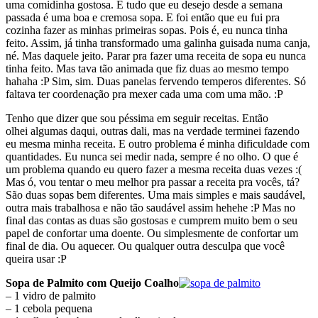
uma comidinha gostosa. E tudo que eu desejo desde a semana
passada é uma boa e cremosa sopa. E foi então que eu fui pra
cozinha fazer as minhas primeiras sopas. Pois é, eu nunca tinha
feito. Assim, já tinha transformado uma galinha guisada numa canja,
né. Mas daquele jeito. Parar pra fazer uma receita de sopa eu nunca
tinha feito. Mas tava tão animada que fiz duas ao mesmo tempo
hahaha :P Sim, sim. Duas panelas fervendo temperos diferentes. Só
faltava ter coordenação pra mexer cada uma com uma mão. :P
Tenho que dizer que sou péssima em seguir receitas. Então
olhei algumas daqui, outras dali, mas na verdade terminei fazendo
eu mesma minha receita. E outro problema é minha dificuldade com
quantidades. Eu nunca sei medir nada, sempre é no olho. O que é
um problema quando eu quero fazer a mesma receita duas vezes :(
Mas ó, vou tentar o meu melhor pra passar a receita pra vocês, tá?
São duas sopas bem diferentes. Uma mais simples e mais saudável,
outra mais trabalhosa e não tão saudável assim hehehe :P Mas no
final das contas as duas são gostosas e cumprem muito bem o seu
papel de confortar uma doente. Ou simplesmente de confortar um
final de dia. Ou aquecer. Ou qualquer outra desculpa que você
queira usar :P
Sopa de Palmito com Queijo Coalho
– 1 vidro de palmito
– 1 cebola pequena