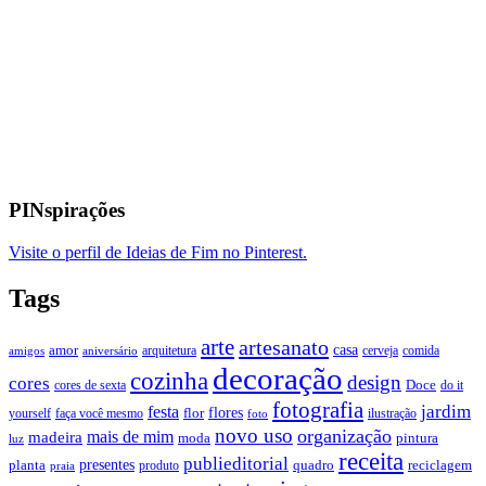
PINspirações
Visite o perfil de Ideias de Fim no Pinterest.
Tags
arte
artesanato
casa
amor
arquitetura
cerveja
comida
amigos
aniversário
decoração
cozinha
design
cores
Doce
cores de sexta
do it
fotografia
jardim
festa
flores
faça você mesmo
flor
ilustração
yourself
foto
novo uso
organização
mais de mim
madeira
moda
pintura
luz
receita
publieditorial
presentes
planta
quadro
produto
reciclagem
praia