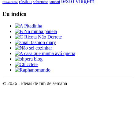
texto
viagem
rústico
tambaú
restaurante
sobremesa
Eu indico
© 2026 - ideias de fim de semana