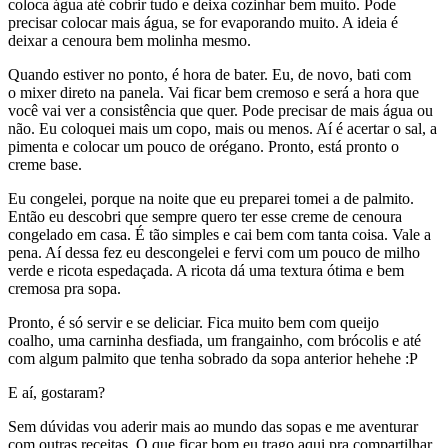
coloca água até cobrir tudo e deixa cozinhar bem muito. Pode
precisar colocar mais água, se for evaporando muito. A ideia é
deixar a cenoura bem molinha mesmo.
Quando estiver no ponto, é hora de bater. Eu, de novo, bati com
o mixer direto na panela. Vai ficar bem cremoso e será a hora que
você vai ver a consistência que quer. Pode precisar de mais água ou
não. Eu coloquei mais um copo, mais ou menos. Aí é acertar o sal, a
pimenta e colocar um pouco de orégano. Pronto, está pronto o
creme base.
Eu congelei, porque na noite que eu preparei tomei a de palmito.
Então eu descobri que sempre quero ter esse creme de cenoura
congelado em casa. É tão simples e cai bem com tanta coisa. Vale a
pena. Aí dessa fez eu descongelei e fervi com um pouco de milho
verde e ricota espedaçada. A ricota dá uma textura ótima e bem
cremosa pra sopa.
Pronto, é só servir e se deliciar. Fica muito bem com queijo
coalho, uma carninha desfiada, um frangainho, com brócolis e até
com algum palmito que tenha sobrado da sopa anterior hehehe :P
E aí, gostaram?
Sem dúvidas vou aderir mais ao mundo das sopas e me aventurar
com outras receitas. O que ficar bom eu trago aqui pra compartilhar