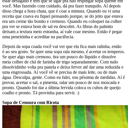
estar desligado e tem que se ligar pra não respingar sopa quente em
você. Mas fazendo com cuidado, dá pra fazer tranquilo. Aí depois
disso chega a hora chata, que é coar a mistura. Quando eu vi uma
receita que coava eu fiquei pensando porque, se do jeito que estava
era um creme tão bonito e cremoso. Quando eu coloquei na colher
pra ver se estava bom de sal eu descobri. As fibras do palmito
deixam a textura meio estranha, aí vale coar mesmo. Então é pegar
uma peneirinha e acreditar na paciência.
Depois da sopa coada você vai ver que ela fica mais ralinha, então
é ao seu gosto. Se quer uma sopa rala mesmo, é acertar os temperos.
Se quer algo mais cremoso, tira um pouco do líquido e dissolve
meia colher de chá de farinha de trigo separadamente. Com tudo
dissolvidinho volta pra panela e deixa ferver até dar uma reduzida e
uma engrossada. Aí você vê se precisa de mais leite, ou de mais
água. Desculpa, gente. Como eu falei, sou péssima de medidas. Aí é
provar, acertar o sal, a pimenta, ralar um pouco de noz moscada e
pronto. Quando for dar a última fervida coloca os cubos de queijo
coalho e pronto. Tá provinha para servir. :)
Sopa de Cenoura com Ricota