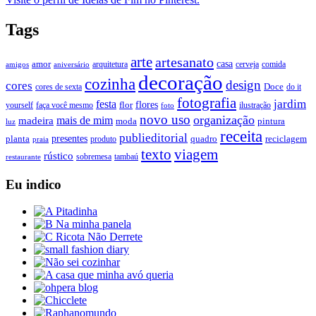
Tags
arte
artesanato
casa
amor
arquitetura
cerveja
comida
amigos
aniversário
decoração
cozinha
design
cores
Doce
cores de sexta
do it
fotografia
jardim
festa
flores
faça você mesmo
flor
ilustração
yourself
foto
novo uso
organização
mais de mim
madeira
moda
pintura
luz
receita
publieditorial
presentes
planta
quadro
produto
reciclagem
praia
texto
viagem
rústico
tambaú
restaurante
sobremesa
Eu indico