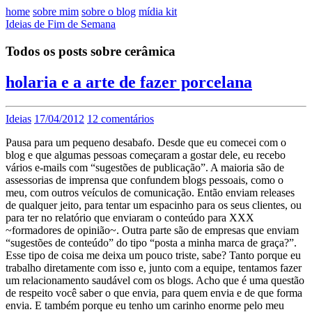
home
sobre mim
sobre o blog
mídia kit
Ideias de Fim de Semana
Todos os posts sobre cerâmica
holaria e a arte de fazer porcelana
Ideias
17/04/2012
12 comentários
Pausa para um pequeno desabafo. Desde que eu comecei com o
blog e que algumas pessoas começaram a gostar dele, eu recebo
vários e-mails com “sugestões de publicação”. A maioria são de
assessorias de imprensa que confundem blogs pessoais, como o
meu, com outros veículos de comunicação. Então enviam releases
de qualquer jeito, para tentar um espacinho para os seus clientes, ou
para ter no relatório que enviaram o conteúdo para XXX
~formadores de opinião~. Outra parte são de empresas que enviam
“sugestões de conteúdo” do tipo “posta a minha marca de graça?”.
Esse tipo de coisa me deixa um pouco triste, sabe? Tanto porque eu
trabalho diretamente com isso e, junto com a equipe, tentamos fazer
um relacionamento saudável com os blogs. Acho que é uma questão
de respeito você saber o que envia, para quem envia e de que forma
envia. E também porque eu tenho um carinho enorme pelo meu