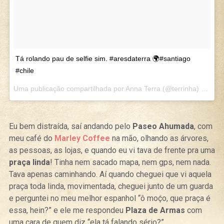
Tá rolando pau de selfie sim. #aresdaterra 🌍#santiago
#chile
Uma publicação compartilhada por Anna Terra (@terrinha) em
Mar
Eu bem distraída, saí andando pelo
Paseo Ahumada
, com
meu café do
Marley Coffee
na mão, olhando as árvores,
as pessoas, as lojas, e quando eu vi tava de frente pra uma
praça linda
! Tinha nem sacado mapa, nem gps, nem nada.
Tava apenas caminhando. Aí quando cheguei que vi aquela
praça toda linda, movimentada, cheguei junto de um guarda
e perguntei no meu melhor espanhol “ô moço, que praça é
essa, hein?” e ele me respondeu
Plaza de Armas
com
uma cara de quem diz “ela tá falando sério?”.