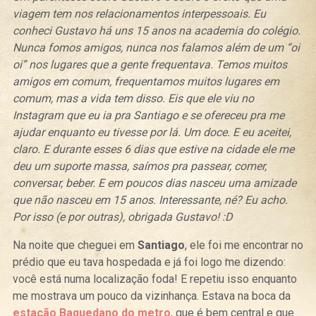
viagem tem nos relacionamentos interpessoais. Eu
conheci Gustavo há uns 15 anos na academia do colégio.
Nunca fomos amigos, nunca nos falamos além de um “oi
oi” nos lugares que a gente frequentava. Temos muitos
amigos em comum, frequentamos muitos lugares em
comum, mas a vida tem disso. Eis que ele viu no
Instagram que eu ia pra Santiago e se ofereceu pra me
ajudar enquanto eu tivesse por lá. Um doce. E eu aceitei,
claro. E durante esses 6 dias que estive na cidade ele me
deu um suporte massa, saímos pra passear, comer,
conversar, beber. E em poucos dias nasceu uma amizade
que não nasceu em 15 anos. Interessante, né? Eu acho.
Por isso (e por outras), obrigada Gustavo! :D
Na noite que cheguei em
Santiago
, ele foi me encontrar no
prédio que eu tava hospedada e já foi logo me dizendo:
você está numa localização foda! E repetiu isso enquanto
me mostrava um pouco da vizinhança. Estava na boca da
estação Baquedano do metro
, que é bem central e que