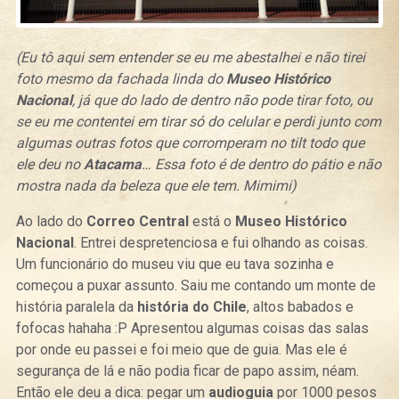
(Eu tô aqui sem entender se eu me abestalhei e não tirei
foto mesmo da fachada linda do
Museo Histórico
Nacional
, já que do lado de dentro não pode tirar foto, ou
se eu me contentei em tirar só do celular e perdi junto com
algumas outras fotos que corromperam no tilt todo que
ele deu no
Atacama
… Essa foto é de dentro do pátio e não
mostra nada da beleza que ele tem. Mimimi)
Ao lado do
Correo Central
está o
Museo Histórico
Nacional
. Entrei despretenciosa e fui olhando as coisas.
Um funcionário do museu viu que eu tava sozinha e
começou a puxar assunto. Saiu me contando um monte de
história paralela da
história do Chile
, altos babados e
fofocas hahaha :P Apresentou algumas coisas das salas
por onde eu passei e foi meio que de guia. Mas ele é
segurança de lá e não podia ficar de papo assim, néam.
Então ele deu a dica: pegar um
audioguia
por 1000 pesos