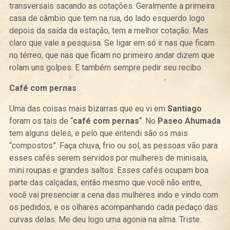
transversais sacando as cotações. Geralmente a primeira
casa de câmbio que tem na rua, do lado esquerdo logo
depois da saída da estação, tem a melhor cotação. Mas
claro que vale a pesquisa. Se ligar em só ir nas que ficam
no térreo, que nas que ficam no primeiro andar dizem que
rolam uns golpes. E também sempre pedir seu recibo.
Café com pernas
Uma das coisas mais bizarras que eu vi em
Santiago
foram os tais de “
café com pernas
“. No
Paseo Ahumada
tem alguns deles, e pelo que entendi são os mais
“compostos”. Faça chuva, frio ou sol, as pessoas vão para
esses cafés serem servidos por mulheres de minisaia,
mini roupas e grandes saltos. Esses cafés ocupam boa
parte das calçadas, então mesmo que você não entre,
você vai presenciar a cena das mulheres indo e vindo com
os pedidos, e os olhares acompanhando cada pedaço das
curvas delas. Me deu logo uma agonia na alma. Triste.