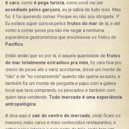
é caro
, como
é pega turista
, como você vai ser
assediado pelos garçons
, eu já sabia de tudo isso. Mas
fui. E fui querendo comer. Porque eu não sou obrigada. :P
Eu estava super curiosa pelos
frutos do mar
de lá, e até
voltei a comer peixe pra não me negar a nenhuma
experiência gastronômica que envolvesse os frutos do
Pacífico
.
Então andei que só por lá, vi aquela quantidade de
frutos
do mar totalmente estranhos pra mim
, fiz cara feia pro
cheiro de peixe até o nariz acostumar, disse um monte de
“não” e de “no compreendo” quando não queria assunto, e
também fiz um monte de pergunta e papo com a galera
local que tava comprando os pescados e também com
quem tava vendendo.
Todo mercado é uma experiência
antropológica
.
A dica aqui é
sair do centro do mercado
, onde ficam os
maiores, mais caros e mais conhecidos restaurantes, e