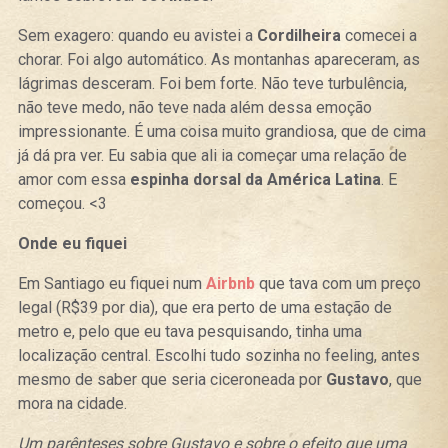
Sem exagero: quando eu avistei a
Cordilheira
comecei a
chorar. Foi algo automático. As montanhas apareceram, as
lágrimas desceram. Foi bem forte. Não teve turbulência,
não teve medo, não teve nada além dessa emoção
impressionante. É uma coisa muito grandiosa, que de cima
já dá pra ver. Eu sabia que ali ia começar uma relação de
amor com essa
espinha dorsal da América Latina
. E
começou. <3
Onde eu fiquei
Em Santiago eu fiquei num
Airbnb
que tava com um preço
legal (R$39 por dia), que era perto de uma estação de
metro e, pelo que eu tava pesquisando, tinha uma
localização central. Escolhi tudo sozinha no feeling, antes
mesmo de saber que seria ciceroneada por
Gustavo
, que
mora na cidade.
Um parênteses sobre Gustavo e sobre o efeito que uma