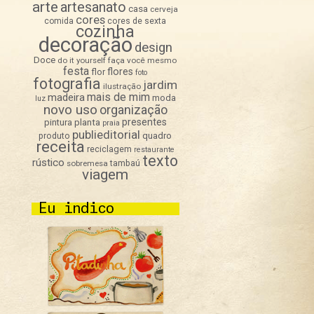
arte
artesanato
casa
cerveja
cores
comida
cores de sexta
cozinha
decoração
design
Doce
do it yourself
faça você mesmo
festa
flores
flor
foto
fotografia
jardim
ilustração
mais de mim
madeira
moda
luz
novo uso
organização
presentes
pintura
planta
praia
publieditorial
quadro
produto
receita
reciclagem
restaurante
texto
rústico
sobremesa
tambaú
viagem
Eu indico