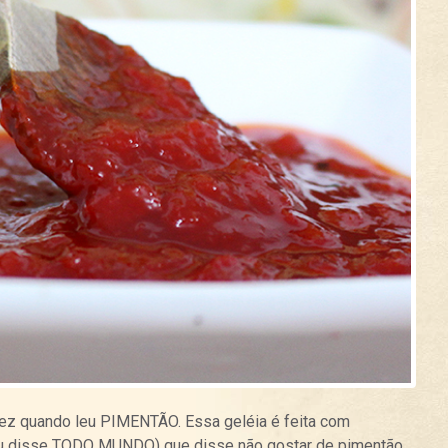
 fez quando leu PIMENTÃO. Essa geléia é feita com
u disse TODO MUNDO) que disse não gostar de pimentão