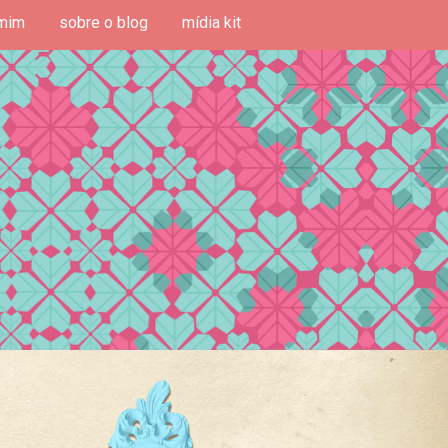
mim
sobre o blog
mídia kit