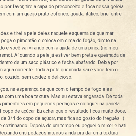
 por favor, tire a capa do preconceito e foca nessa geléia
m com um queijo prato esférico, gouda, itálico, brie, entre
des e tirei a pele deles naquele esquema de queimar
 pega o pimentão e coloca em cima do fogão, direto na
do e você vai virando com a ajuda de uma pinça (no meu
smo). Aí quando a pele já estiver bem preta e queimada de
dentro de um saco plástico e fecha, abafando. Deixa por
m água corrente. Toda a pele queimada sai e você tem o
 cozido, sem acidez e delicioso.
aços, na esperança de que com o tempo de fogo eles
ta com uma boa textura. Mas eu estava enganada. De toda
ois pimentões em pequenos pedaços e coloquei na panela
copo de açúcar. Eu achei que o resultado ficou muito doce,
de 3/4 do copo de açúcar, mas fica ao gosto do freguês. :)
 e cozinhando. Depois de um tempo eu peguei o mixer e bati
deixando uns pedaços inteiros ainda pra dar uma textura