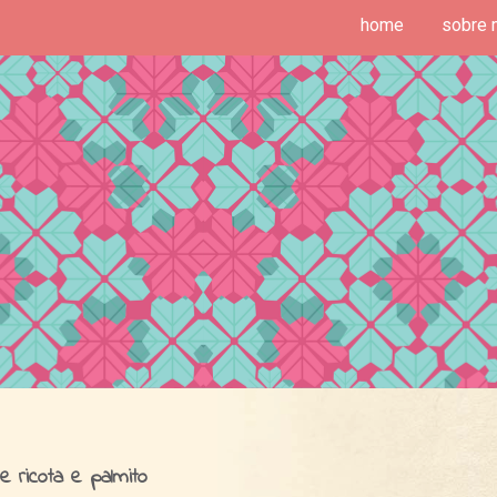
home
sobre 
deias de Fim de Semana
 ricota e palmito