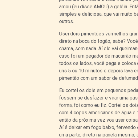
amou (eu disse AMOU) a geléia. Então
simples e deliciosa, que vai muito be
outros.
Usei dois pimentões vermelhos gran
direto na boca do fogão, sabe? Você
chama, sem nada. Aí ele vai queiman
caso foi um pegador de macarrão me
todos os lados, você pega e coloca 
uns 5 ou 10 minutos e depois lava e
pimentão com um sabor de defumado,
Eu cortei os dois em pequenos ped
fossem se desfazer e virar uma pas
forma, foi como eu fiz. Cortei os d
com 4 copos americanos de água e 1 
então da próxima vez vou usar coisa 
Aí é deixar em fogo baixo, fervendo
uma parte, direto na panela mesmo, 