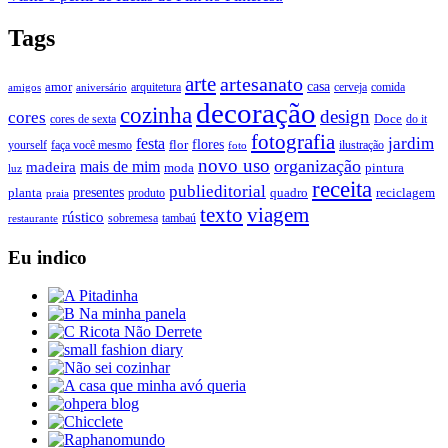
Tags
arte
artesanato
casa
amor
arquitetura
cerveja
comida
amigos
aniversário
decoração
cozinha
design
cores
Doce
cores de sexta
do it
fotografia
jardim
festa
flores
faça você mesmo
flor
ilustração
yourself
foto
novo uso
organização
mais de mim
madeira
moda
pintura
luz
receita
publieditorial
presentes
planta
quadro
produto
reciclagem
praia
texto
viagem
rústico
tambaú
restaurante
sobremesa
Eu indico