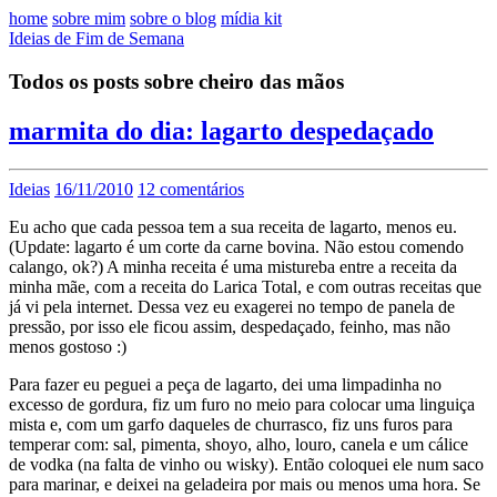
home
sobre mim
sobre o blog
mídia kit
Ideias de Fim de Semana
Todos os posts sobre cheiro das mãos
marmita do dia: lagarto despedaçado
Ideias
16/11/2010
12 comentários
Eu acho que cada pessoa tem a sua receita de lagarto, menos eu.
(Update: lagarto é um corte da carne bovina. Não estou comendo
calango, ok?) A minha receita é uma mistureba entre a receita da
minha mãe, com a receita do Larica Total, e com outras receitas que
já vi pela internet. Dessa vez eu exagerei no tempo de panela de
pressão, por isso ele ficou assim, despedaçado, feinho, mas não
menos gostoso :)
Para fazer eu peguei a peça de lagarto, dei uma limpadinha no
excesso de gordura, fiz um furo no meio para colocar uma linguiça
mista e, com um garfo daqueles de churrasco, fiz uns furos para
temperar com: sal, pimenta, shoyo, alho, louro, canela e um cálice
de vodka (na falta de vinho ou wisky). Então coloquei ele num saco
para marinar, e deixei na geladeira por mais ou menos uma hora. Se