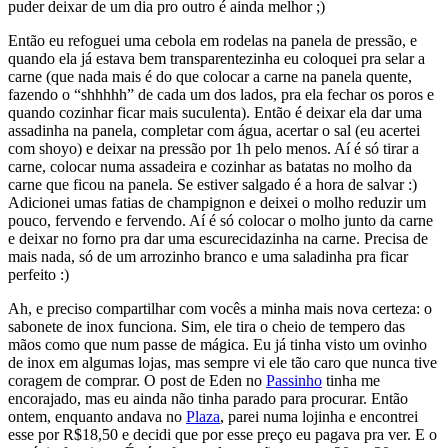
puder deixar de um dia pro outro é ainda melhor ;)
Então eu refoguei uma cebola em rodelas na panela de pressão, e
quando ela já estava bem transparentezinha eu coloquei pra selar a
carne (que nada mais é do que colocar a carne na panela quente,
fazendo o “shhhhh” de cada um dos lados, pra ela fechar os poros e
quando cozinhar ficar mais suculenta). Então é deixar ela dar uma
assadinha na panela, completar com água, acertar o sal (eu acertei
com shoyo) e deixar na pressão por 1h pelo menos. Aí é só tirar a
carne, colocar numa assadeira e cozinhar as batatas no molho da
carne que ficou na panela. Se estiver salgado é a hora de salvar :)
Adicionei umas fatias de champignon e deixei o molho reduzir um
pouco, fervendo e fervendo. Aí é só colocar o molho junto da carne
e deixar no forno pra dar uma escurecidazinha na carne. Precisa de
mais nada, só de um arrozinho branco e uma saladinha pra ficar
perfeito :)
Ah, e preciso compartilhar com vocês a minha mais nova certeza: o
sabonete de inox funciona. Sim, ele tira o cheio de tempero das
mãos como que num passe de mágica.
Eu já tinha visto um ovinho
de inox em algumas lojas, mas sempre vi ele tão caro que nunca tive
coragem de comprar. O post de Eden no
Passinho
tinha me
encorajado, mas eu ainda não tinha parado para procurar. Então
ontem, enquanto andava no
Plaza
, parei numa lojinha e encontrei
esse por R$18,50 e decidi que por esse preço eu pagava pra ver. E o