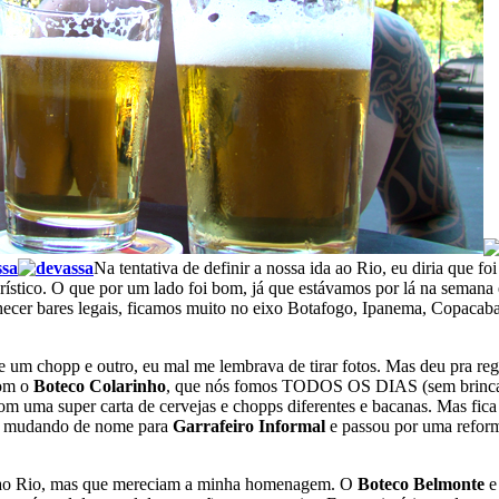
Na tentativa de definir a nossa ida ao Rio, eu diria que f
urístico. O que por um lado foi bom, já que estávamos por lá na semana 
cer bares legais, ficamos muito no eixo Botafogo, Ipanema, Copacabana
re um chopp e outro, eu mal me lembrava de tirar fotos. Mas deu pra re
com o
Boteco Colarinho
, que nós fomos TODOS OS DIAS (sem brincadei
com uma super carta de cervejas e chopps diferentes e bacanas. Mas fi
tá mudando de nome para
Garrafeiro Informal
e passou por uma reform
ai ao Rio, mas que mereciam a minha homenagem. O
Boteco Belmonte
e 