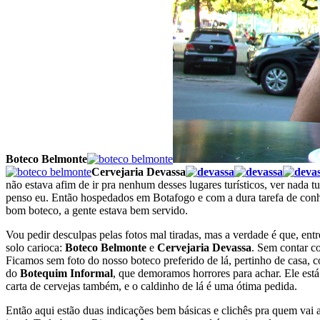
Boteco Belmonte
Cervejaria Devassa
não estava afim de ir pra nenhum desses lugares turísticos, ver nada t
penso eu. Então hospedados em Botafogo e com a dura tarefa de conhe
bom boteco, a gente estava bem servido.
Vou pedir desculpas pelas fotos mal tiradas, mas a verdade é que, ent
solo carioca:
Boteco Belmonte
e
Cervejaria Devassa
. Sem contar 
Ficamos sem foto do nosso boteco preferido de lá, pertinho de casa, 
do
Botequim Informal
, que demoramos horrores para achar. Ele es
carta de cervejas também, e o caldinho de lá é uma ótima pedida.
Então aqui estão duas indicações bem básicas e clichês pra quem v