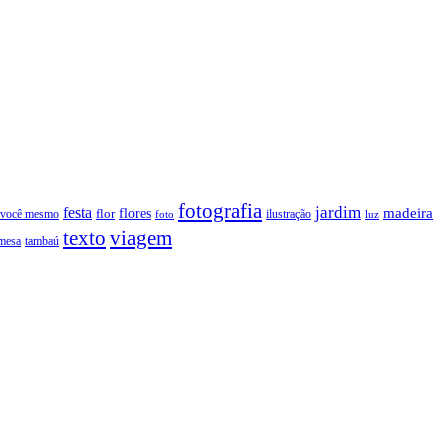
fotografia
jardim
festa
flores
madeira
 você mesmo
flor
ilustração
foto
luz
texto
viagem
tambaú
mesa