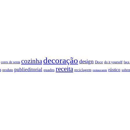
decoração
cozinha
design
Doce
cores de sexta
faça
do it yourself
receita
publieditorial
rústico
s
quadro
produto
reciclagem
restaurante
sobre