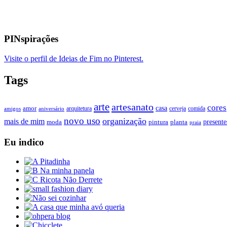
PINspirações
Visite o perfil de Ideias de Fim no Pinterest.
Tags
arte
artesanato
cores
casa
amor
arquitetura
cerveja
comida
amigos
aniversário
novo uso
organização
mais de mim
presente
moda
pintura
planta
praia
Eu indico