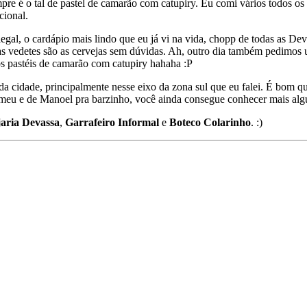
mpre é o tal de pastel de camarão com catupiry. Eu comi vários todos o
cional.
gal, o cardápio mais lindo que eu já vi na vida, chopp de todas as De
s vedetes são as cervejas sem dúvidas. Ah, outro dia também pedimos u
s pastéis de camarão com catupiry hahaha :P
 cidade, principalmente nesse eixo da zona sul que eu falei. É bom que 
e meu e de Manoel pra barzinho, você ainda consegue conhecer mais algu
aria Devassa
,
Garrafeiro Informal
e
Boteco Colarinho
. :)