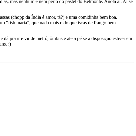
s dias, mas nenhum é nem perto do pastel do Belmonte. Anota aí. Aí se
vassas (chopp da Índia é amor, tá?) e uma comidinha bem boa.
m “fish maria”, que nada mais é do que iscas de frango bem
dá pra ir e vir de metrô, ônibus e até a pé se a disposição estiver em
ns. :)