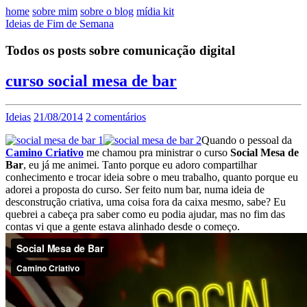
home
sobre mim
sobre o blog
mídia kit
Ideias de Fim de Semana
Todos os posts sobre comunicação digital
curso social mesa de bar
Ideias
21/08/2014
2 comentários
Quando o pessoal da
Camino Criativo
me chamou pra ministrar o curso
Social Mesa de
Bar
, eu já me animei. Tanto porque eu adoro compartilhar
conhecimento e trocar ideia sobre o meu trabalho, quanto porque eu
adorei a proposta do curso. Ser feito num bar, numa ideia de
desconstrução criativa, uma coisa fora da caixa mesmo, sabe? Eu
quebrei a cabeça pra saber como eu podia ajudar, mas no fim das
contas vi que a gente estava alinhado desde o começo.