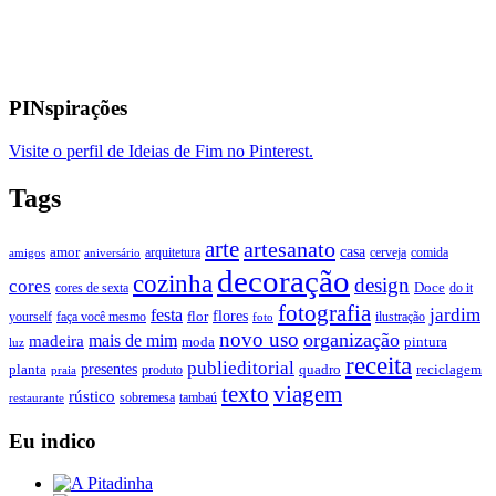
PINspirações
Visite o perfil de Ideias de Fim no Pinterest.
Tags
arte
artesanato
casa
amor
arquitetura
cerveja
comida
amigos
aniversário
decoração
cozinha
design
cores
Doce
cores de sexta
do it
fotografia
jardim
festa
flores
faça você mesmo
flor
ilustração
yourself
foto
novo uso
organização
mais de mim
madeira
moda
pintura
luz
receita
publieditorial
presentes
planta
quadro
produto
reciclagem
praia
texto
viagem
rústico
tambaú
restaurante
sobremesa
Eu indico