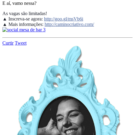
E aí, vamo nessa?
As vagas são limitadas!
▲ Inscreva-se agora:
http://goo.gl/msVb6i
▲ Mais informações:
http://caminocriativo.com/
Curtir
Tweet