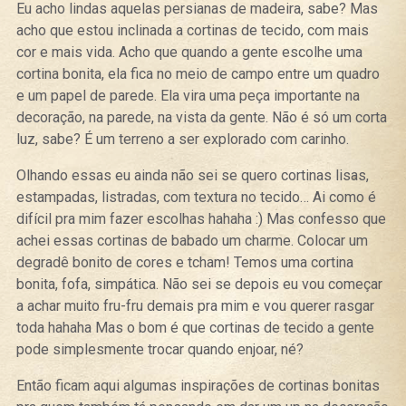
Eu acho lindas aquelas persianas de madeira, sabe? Mas
acho que estou inclinada a cortinas de tecido, com mais
cor e mais vida. Acho que quando a gente escolhe uma
cortina bonita, ela fica no meio de campo entre um quadro
e um papel de parede. Ela vira uma peça importante na
decoração, na parede, na vista da gente. Não é só um corta
luz, sabe? É um terreno a ser explorado com carinho.
Olhando essas eu ainda não sei se quero cortinas lisas,
estampadas, listradas, com textura no tecido… Ai como é
difícil pra mim fazer escolhas hahaha :) Mas confesso que
achei essas cortinas de babado um charme. Colocar um
degradê bonito de cores e tcham! Temos uma cortina
bonita, fofa, simpática. Não sei se depois eu vou começar
a achar muito fru-fru demais pra mim e vou querer rasgar
toda hahaha Mas o bom é que cortinas de tecido a gente
pode simplesmente trocar quando enjoar, né?
Então ficam aqui algumas inspirações de cortinas bonitas